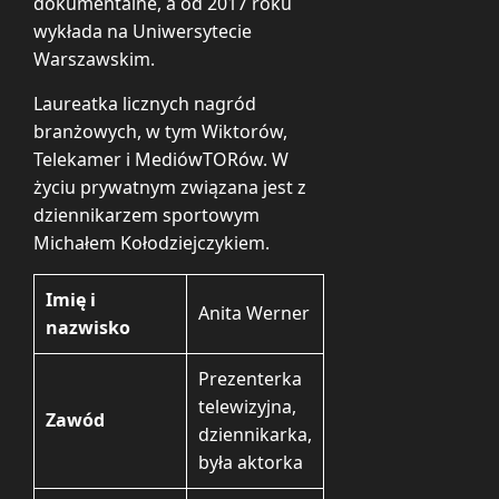
dokumentalne, a od 2017 roku
wykłada na Uniwersytecie
Warszawskim.
Laureatka licznych nagród
branżowych, w tym Wiktorów,
Telekamer i MediówTORów. W
życiu prywatnym związana jest z
dziennikarzem sportowym
Michałem Kołodziejczykiem.
Imię i
Anita Werner
nazwisko
Prezenterka
telewizyjna,
Zawód
dziennikarka,
była aktorka