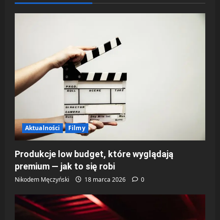
z
w
p
i
s
y
Aktualności
Filmy
Produkcje low budget, które wyglądają
premium — jak to się robi
Nikodem Męczyński
18 marca 2026
0