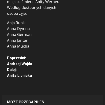
miejscu śmierci Anity Werner.
Według dostępnych danych
osoba żyje.
Anja Rubik
Anna Dymna
Anna German
Anna Jantar
Anna Mucha
Z
Poprzedni:
Andrzej Wajda
o
Dalej:
Anita Lipnicka
b
a
c
MOŻE PRZEGAPIŁEŚ