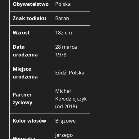
Obywatelstwo
Polska
Znak zodiaku
Baran
Wzrost
182 cm
Data
28 marca
urodzenia
1978
Miejsce
Łódź, Polska
urodzenia
Michał
Partner
Kołodziejczyk
życiowy
(od 2018)
Kolor włosów
Brązowe
Jerzego
Wnuczka