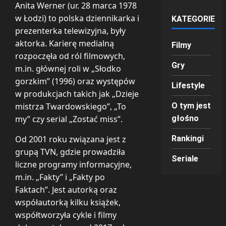
Anita Werner (ur. 28 marca 1978
w Łodzi) to polska dziennikarka i
KATEGORIE
prezenterka telewizyjna, były
aktorka. Karierę medialną
Filmy
rozpoczęła od ról filmowych,
Gry
m.in. głównej roli w „Słodko
gorzkim” (1996) oraz występów
Lifestyle
w produkcjach takich jak „Dzieje
mistrza Twardowskiego”, „To
O tym jest
my” czy serial „Zostać miss”.
głośno
Od 2001 roku związana jest z
Rankingi
grupą TVN, gdzie prowadziła
Seriale
liczne programy informacyjne,
m.in. „Fakty” i „Fakty po
Faktach”. Jest autorką oraz
współautorką kilku książek,
współtworzyła cykle i filmy