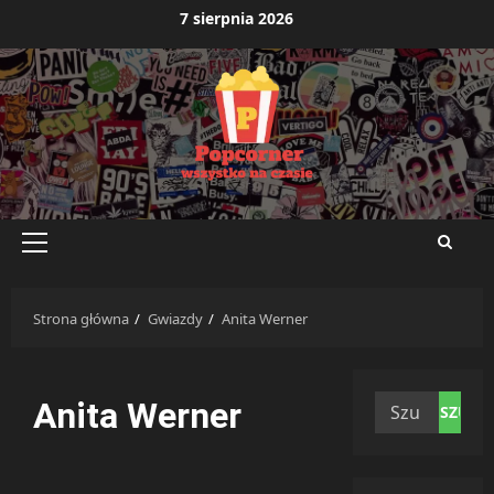
Przejdź
7 sierpnia 2026
do
treści
Menu
główne
Strona główna
Gwiazdy
Anita Werner
Szukaj:
Anita Werner