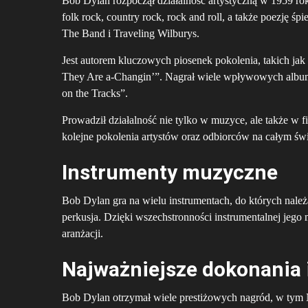
Bob Dylan rozpoczął działalność artystyczną w 1959 roku
folk rock, country rock, rock and roll, a także poezję
The Band i Traveling Wilburys.
Jest autorem kluczowych piosenek pokolenia, takich jak
They Are a-Changin’”. Nagrał wiele wpływowych album
on the Tracks”.
Prowadził działalność nie tylko w muzyce, ale także w 
kolejne pokolenia artystów oraz odbiorców na całym świ
Instrumenty muzyczne
Bob Dylan gra na wielu instrumentach, do których należą
perkusja. Dzięki wszechstronności instrumentalnej jeg
aranżacji.
Najważniejsze dokonania 
Bob Dylan otrzymał wiele prestiżowych nagród, w tym 