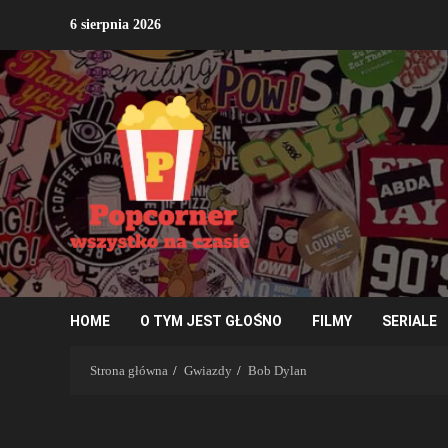
Przejdź
6 sierpnia 2026
do
treści
HOME
O TYM JEST GŁOŚNO
FILMY
SERIALE
Strona główna
Gwiazdy
Bob Dylan