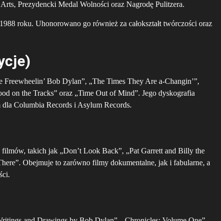
Arts, Prezydencki Medal Wolności oraz Nagrodę Pulitzera.
988 roku. Uhonorowano go również za całokształt twórczości oraz
ycje)
e Freewheelin’ Bob Dylan”, „The Times They Are a-Changin’”,
od on the Tracks” oraz „Time Out of Mind”. Jego dyskografia
im dla Columbia Records i Asylum Records.
filmów, takich jak „Don’t Look Back”, „Pat Garrett and Billy the
ere”. Obejmuje to zarówno filmy dokumentalne, jak i fabularne, a
ści.
, „Writings and Drawings by Bob Dylan”, „Chronicles: Volume One”