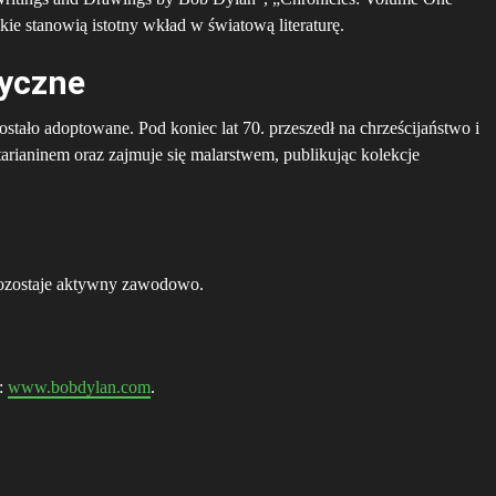
ckie stanowią istotny wkład w światową literaturę.
zyczne
ostało adoptowane. Pod koniec lat 70. przeszedł na chrześcijaństwo i
etarianinem oraz zajmuje się malarstwem, publikując kolekcje
 pozostaje aktywny zawodowo.
m:
www.bobdylan.com
.