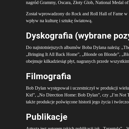
nagród Grammy, Oscara, Złoty Glob, National Medal of 
Został wprowadzony do Rock and Roll Hall of Fame w 1
wpływ na kulturę i sztukę światową.
Dyskografia (wybrane poz
Do najistotniejszych albumów Boba Dylana należą: „Th
„Bringing It All Back Home”, „Blonde on Blonde”, „Blo
obejmuje kilkadziesiąt płyt, nagranych przede wszystk
Filmografia
Bob Dylan występował i uczestniczył w produkcji wielu 
Kid”, „No Direction Home: Bob Dylan”, czy „I’m Not Th
także produkcje poświęcone historii jego życia i twórczo
Publikacje
Artysta jest autorem takich publikacji jak „Tarantula”