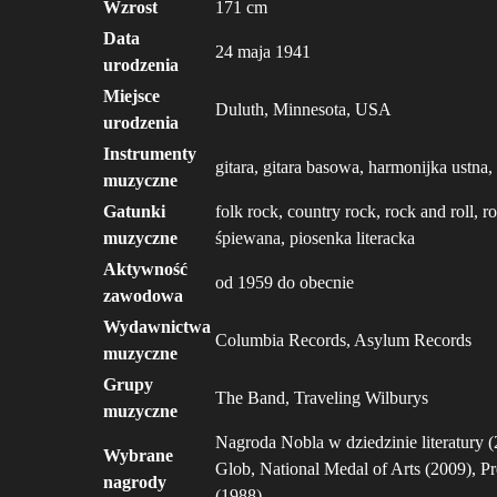
Wzrost
171 cm
Data
24 maja 1941
urodzenia
Miejsce
Duluth, Minnesota, USA
urodzenia
Instrumenty
gitara, gitara basowa, harmonijka ustna
muzyczne
Gatunki
folk rock, country rock, rock and roll,
muzyczne
śpiewana, piosenka literacka
Aktywność
od 1959 do obecnie
zawodowa
Wydawnictwa
Columbia Records, Asylum Records
muzyczne
Grupy
The Band, Traveling Wilburys
muzyczne
Nagroda Nobla w dziedzinie literatury (
Wybrane
Glob, National Medal of Arts (2009), 
nagrody
(1988)