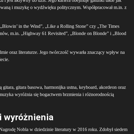
 i jest aktywny do dziś. Jego kariera obejmuje gatunki takie jak
 śpiewaną i muzykę o wydźwięku politycznym. Współpracował m.in. z
 „Blowin’ in the Wind”, „Like a Rolling Stone” czy „The Times
ów, m.in. „Highway 61 Revisited”, „Blonde on Blonde” i „Blood
filmie oraz literaturze. Jego twórczość wywarła znaczący wpływ na
ecie.
 gitara, gitara basowa, harmonijka ustna, keyboard, akordeon oraz
o muzyka wyróżnia się bogactwem brzmienia i różnorodnością
i wyróżnienia
Nagrodę Nobla w dziedzinie literatury w 2016 roku. Zdobył siedem