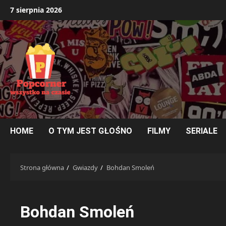
Przejdź
7 sierpnia 2026
do
treści
HOME
O TYM JEST GŁOŚNO
FILMY
SERIALE
Strona główna
Gwiazdy
Bohdan Smoleń
Bohdan Smoleń