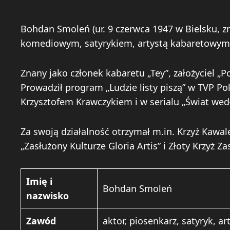
Bohdan Smoleń (ur. 9 czerwca 1947 w Bielsku, z
komediowym, satyrykiem, artystą kabaretowym,
Znany jako członek kabaretu „Tey”, założyciel „
Prowadził program „Ludzie listy piszą” w TVP P
Krzysztofem Krawczykiem i w serialu „Świat wed
Za swoją działalność otrzymał m.in. Krzyż Kawa
„Zasłużony Kulturze Gloria Artis” i Złoty Krzyż Za
Imię i
Bohdan Smoleń
nazwisko
Zawód
aktor, piosenkarz, satyryk, a