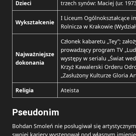
Dzieci
trzech synów: Maciej (ur. 1973
I Liceum Ogólnokształcące im
Wykształcenie
Rolnicza w Krakowie (Wydział
Członek kabaretu „Tey”; założ
prowadzący program TV „Ludzie
Najważniejsze
występy w serialu „Świat wed
dokonania
Krzyż Kawalerski Orderu Odro
„Zasłużony Kulturze Gloria Art
Religia
Ateista
Pseudonim
Bohdan Smoleń nie posługiwał się artystyczny
swojej kariery występował pod własnym imienie