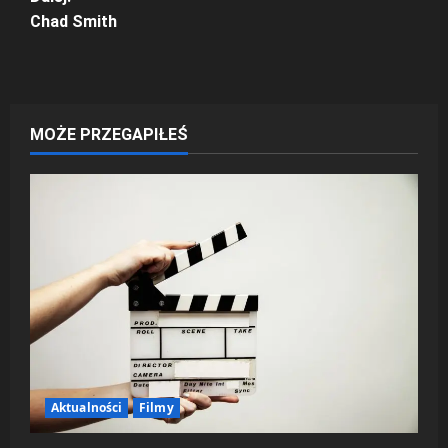
Chad Smith
b
a
c
MOŻE PRZEGAPIŁEŚ
z
w
p
i
s
y
Aktualności
Filmy