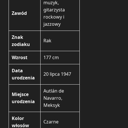
muzyk,
gitarzysta
Zawód
rockowy i
jazzowy
Znak
Rak
zodiaku
Wzrost
177 cm
Data
20 lipca 1947
urodzenia
Autlán de
Miejsce
Navarro,
urodzenia
Meksyk
Kolor
Czarne
włosów