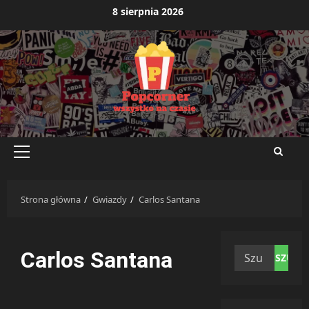
Przejdź
8 sierpnia 2026
do
treści
Menu
główne
Strona główna
Gwiazdy
Carlos Santana
Szukaj:
Carlos Santana