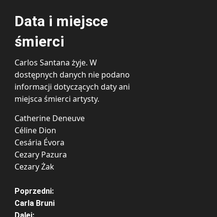
Data i miejsce
śmierci
Carlos Santana żyje. W
dostępnych danych nie podano
informacji dotyczących daty ani
miejsca śmierci artysty.
Catherine Deneuve
Céline Dion
Cesária Évora
Cezary Pazura
Cezary Żak
Z
Poprzedni:
Carla Bruni
o
Dalej: