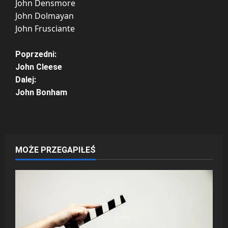
John Densmore
John Dolmayan
John Frusciante
Z
Poprzedni:
John Cleese
o
Dalej:
John Bonham
b
a
c
MOŻE PRZEGAPIŁEŚ
z
w
p