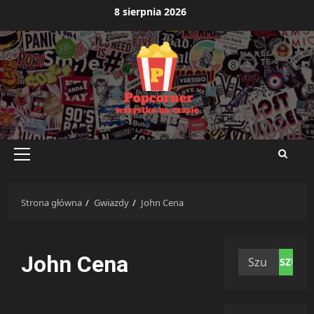
Przejdź
8 sierpnia 2026
do
treści
Menu
główne
Strona główna
Gwiazdy
John Cena
Szukaj:
John Cena