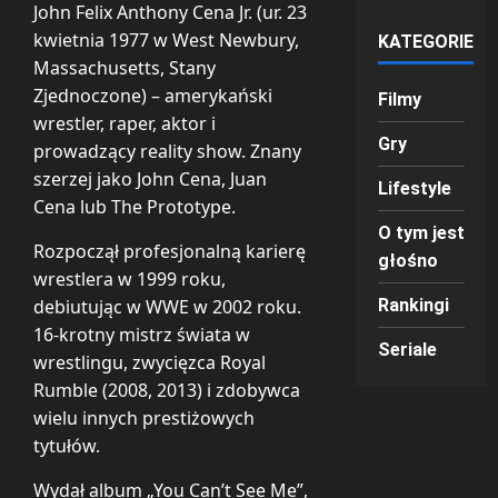
John Felix Anthony Cena Jr. (ur. 23
kwietnia 1977 w West Newbury,
KATEGORIE
Massachusetts, Stany
Zjednoczone) – amerykański
Filmy
wrestler, raper, aktor i
Gry
prowadzący reality show. Znany
szerzej jako John Cena, Juan
Lifestyle
Cena lub The Prototype.
O tym jest
Rozpoczął profesjonalną karierę
głośno
wrestlera w 1999 roku,
debiutując w WWE w 2002 roku.
Rankingi
16-krotny mistrz świata w
Seriale
wrestlingu, zwycięzca Royal
Rumble (2008, 2013) i zdobywca
wielu innych prestiżowych
tytułów.
Wydał album „You Can’t See Me”,