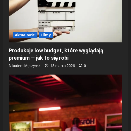
i
s
y
Aktualności
Filmy
Produkcje low budget, które wyglądają
premium — jak to się robi
Nikodem Męczyński
18 marca 2026
0