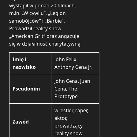
wystąpił w ponad 20 filmach,
m.in. „W cywilu”, „Legion
samobójców” i „Barbie”.
Prowadził reality show
„American Grit” oraz angażuje
się w działalność charytatywną.
Imię i
John Felix
nazwisko
Anthony Cena Jr.
John Cena, Juan
Pseudonim
Cena, The
Prototype
wrestler, raper,
aktor,
Zawód
prowadzący
reality show