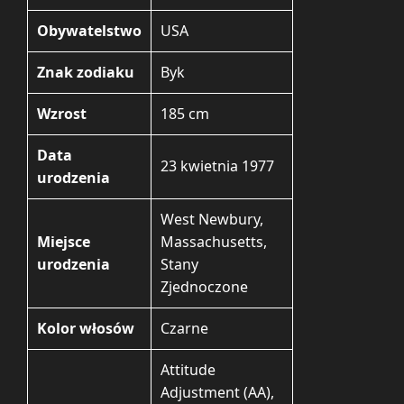
Obywatelstwo
USA
Znak zodiaku
Byk
Wzrost
185 cm
Data
23 kwietnia 1977
urodzenia
West Newbury,
Miejsce
Massachusetts,
urodzenia
Stany
Zjednoczone
Kolor włosów
Czarne
Attitude
Adjustment (AA),