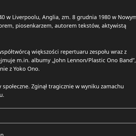
940 w Liverpoolu, Anglia, zm. 8 grudnia 1980 w Nowy
orem, piosenkarzem, autorem tekstów, aktywistą
ł współtwórcą większości repertuaru zespołu wraz z
muje m.in. albumy „John Lennon/Plastic Ono Band”,
nie z Yoko Ono.
ty społeczne. Zginął tragicznie w wyniku zamachu
u.
on