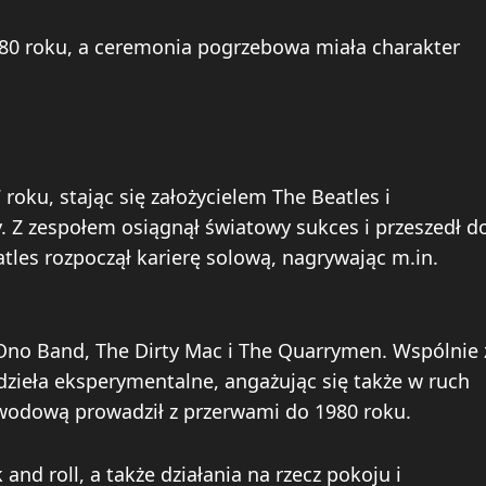
980 roku, a ceremonia pogrzebowa miała charakter
oku, stając się założycielem The Beatles i
Z zespołem osiągnął światowy sukces i przeszedł d
atles rozpoczął karierę solową, nagrywając m.in.
c Ono Band, The Dirty Mac i The Quarrymen. Wspólnie 
dzieła eksperymentalne, angażując się także w ruch
awodową prowadził z przerwami do 1980 roku.
nd roll, a także działania na rzecz pokoju i