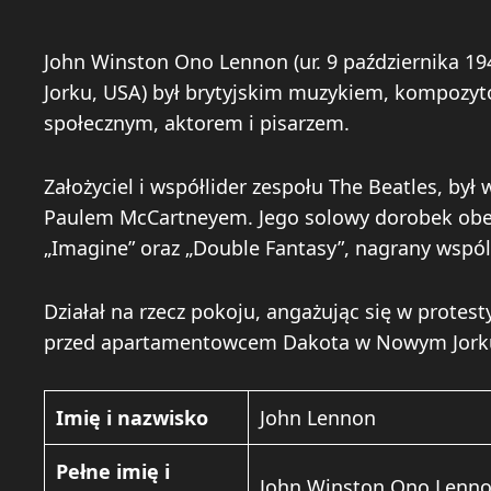
John Winston Ono Lennon (ur. 9 października 1
Jorku, USA) był brytyjskim muzykiem, kompozyt
społecznym, aktorem i pisarzem.
Założyciel i współlider zespołu The Beatles, by
Paulem McCartneyem. Jego solowy dorobek obej
„Imagine” oraz „Double Fantasy”, nagrany wspól
Działał na rzecz pokoju, angażując się w protes
przed apartamentowcem Dakota w Nowym Jork
Imię i nazwisko
John Lennon
Pełne imię i
John Winston Ono Lenn