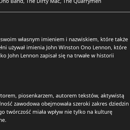
c Ono Band, The Dirty Mac, The Quarrymen
swoim własnym imieniem i nazwiskiem, które także
łni używał imienia John Winston Ono Lennon, które
ako John Lennon zapisał się na trwałe w historii
torem, piosenkarzem, autorem tekstów, aktywistą
alność zawodowa obejmowała szeroki zakres dziedzin
go twórczość miała wpływ nie tylko na kulturę
ne.