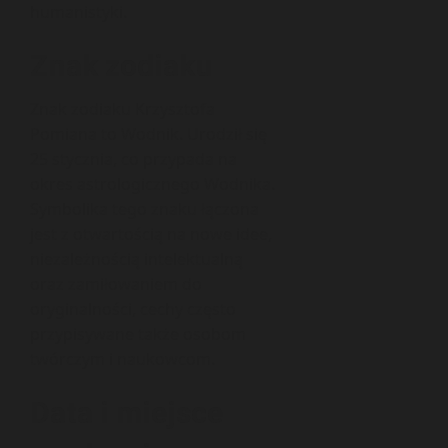
humanistyki.
Znak zodiaku
Znak zodiaku Krzysztofa
Pomiana to Wodnik. Urodził się
25 stycznia, co przypada na
okres astrologicznego Wodnika.
Symbolika tego znaku łączona
jest z otwartością na nowe idee,
niezależnością intelektualną
oraz zamiłowaniem do
oryginalności, cechy często
przypisywane także osobom
twórczym i naukowcom.
Data i miejsce