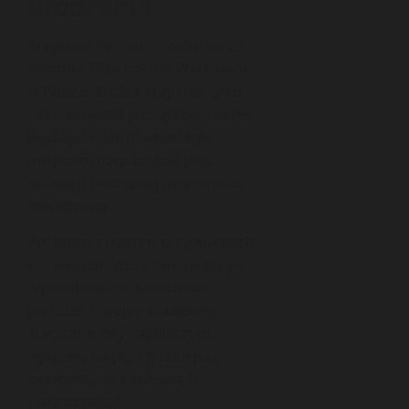
urodzenia
Krzysztof Pomian urodził się 25
stycznia 1934 roku w Warszawie,
w Polsce. Stolica kraju nie tylko
ukształtowała początkowy okres
jego życia, ale również była
miejscem rozpoczęcia jego
edukacji i wczesnej działalności
zawodowej.
Pochodzi z rodziny o żydowskich
korzeniach, która doświadczyła
wysiedlenia do Kazachstanu
podczas II wojny światowej.
Tragiczne losy najbliższych
wpłynęły na jego późniejszą
perspektywę naukową i
światopogląd.