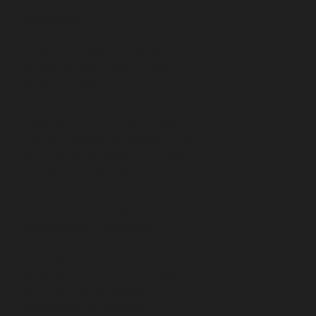
Zawód
Krzysztof Pomian to polski
filozof, historyk, eseista oraz
profesor nauk humanistycznych.
Jego działalność naukowa
obejmuje badania nad dziejami
kultury i filozofii, publikacje oraz
działalność dydaktyczną. Zyskał
uznanie nie tylko jako badacz,
lecz także jako autor licznych
książek i ceniony wykładowca na
europejskich uczelniach.
W swojej karierze był także
dyrektorem Muzeum Europy w
Brukseli oraz aktywnie
uczestniczył w pracach