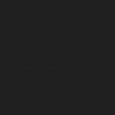
Pseudonim
zmienione po
wojnie na
pseudonim ojca)
Filozof, historyk,
eseista, profesor
Zawód
nauk
humanistycznych
Obywatelstwo
Francja / Polska
Znak zodiaku
Wodnik
Data
25 stycznia 1934
urodzenia
Miejsce
Warszawa,
urodzenia
Polska