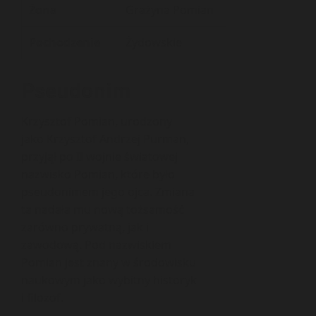
Żona
Grażyna Pomian
Pochodzenie
Żydowskie
Pseudonim
Krzysztof Pomian, urodzony
jako Krzysztof Andrzej Purman,
przyjął po II wojnie światowej
nazwisko Pomian, które było
pseudonimem jego ojca. Zmiana
ta nadała mu nową tożsamość
zarówno prywatną, jak i
zawodową. Pod nazwiskiem
Pomian jest znany w środowisku
naukowym jako wybitny historyk
i filozof.