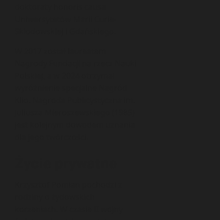
doktoraty honoris causa
Uniwersytetów Marii Curie-
Skłodowskiej i Gdańskiego.
W 2017 został laureatem
Nagrody Fundacji na rzecz Nauki
Polskiej, a w 2024 otrzymał
wyróżnienie specjalne Nagród
Klio. Nagroda Publicystyczna im.
Juliusza Mieroszewskiego (1985)
jest kolejnym dowodem uznania
dla jego twórczości.
Życie prywatne
Krzysztof Pomian pochodzi z
rodziny o żydowskich
korzeniach. W czasie II wojny