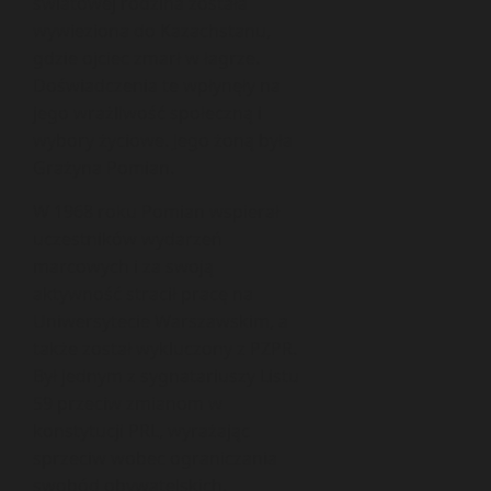
światowej rodzina została
wywieziona do Kazachstanu,
gdzie ojciec zmarł w łagrze.
Doświadczenia te wpłynęły na
jego wrażliwość społeczną i
wybory życiowe. Jego żoną była
Grażyna Pomian.
W 1968 roku Pomian wspierał
uczestników wydarzeń
marcowych i za swoją
aktywność stracił pracę na
Uniwersytecie Warszawskim, a
także został wykluczony z PZPR.
Był jednym z sygnatariuszy Listu
59 przeciw zmianom w
konstytucji PRL, wyrażając
sprzeciw wobec ograniczania
swobód obywatelskich.