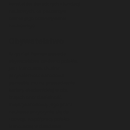
komitetów doradczych i fundacji
naukowych, co poszerzyło
zakres jego oddziaływania
naukowego.
Obywatelstwo
Krzysztof Pomian posiada
obywatelstwo zarówno polskie,
jak i francuskie. Dualna
przynależność narodowa
pozwoliła mu na prowadzenie
kariery akademickiej w obu
krajach oraz działalność
międzynarodową. Jego praca
naukowa przyczyniła się do
rozwoju współpracy polsko-
francuskiej w dziedzinie