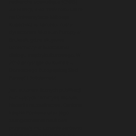
recherche scientifique (CNRS)
we Francji, a od 1999 roku także
na Uniwersytecie Mikołaja
Kopernika w Toruniu. Został
dyrektorem Muzeum Europy w
Brukseli, gdzie aktywnie
uczestniczył w budowaniu
dialogu międzykulturowego. W
2010 przystąpił do Komitetu
Doradczego Europejskiej Sieci
Pamięć i Solidarność.
Jest autorem licznych publikacji
nurtujących tematykę filozofii,
historii i muzealnictwa. Cenione
książki Pomiana oraz jego
zaangażowanie naukowe
przyniosły mu uznanie zarówno
w Polsce, jak i za granicą. Był