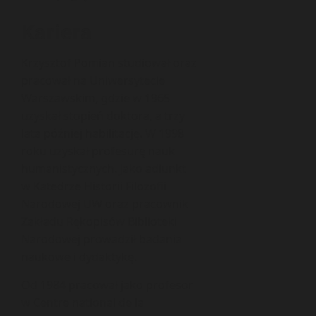
Kariera
Krzysztof Pomian studiował oraz
pracował na Uniwersytecie
Warszawskim, gdzie w 1965
uzyskał stopień doktora, a trzy
lata później habilitację. W 1998
roku uzyskał profesurę nauk
humanistycznych. Jako adiunkt
w Katedrze Historii Filozofii
Narodowej UW oraz pracownik
Zakładu Rękopisów Biblioteki
Narodowej prowadził badania
naukowe i dydaktykę.
Od 1984 pracował jako profesor
w Centre national de la