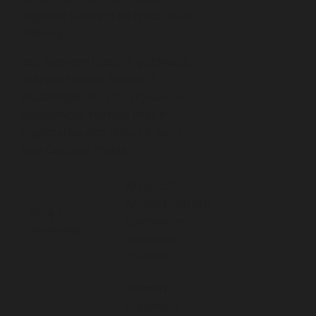
nagrodą Fundacji na rzecz Nauki
Polskiej.
Jest autorem licznych publikacji z
zakresu historii, filozofii i
muzeologii. W życiu prywatnym
doświadczył represji oraz był
sygnatariuszem Listu 59; żoną
była Grażyna Pomian.
Krzysztof
Andrzej Pomian
Imię i
(pierwotne
nazwisko
nazwisko:
Purman)
Pomian
(nazwisko