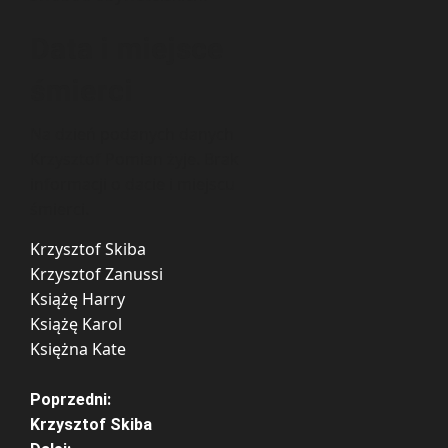
Data i miejsce
śmierci
Na dzień podanych danych
Krzysztof Pomian żyje. Brak
informacji o dacie i miejscu
śmierci.
Krzysztof Skiba
Krzysztof Zanussi
Książę Harry
Książę Karol
Księżna Kate
Z
Poprzedni:
Krzysztof Skiba