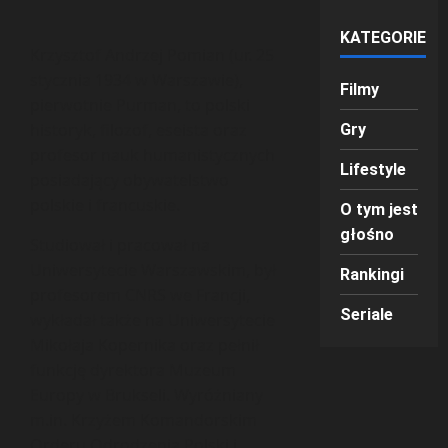
KATEGORIE
Krzysztof Andrzej Pomian (ur. 25
stycznia 1934 w Warszawie),
Filmy
pierwotnie Purman, to polski
historyk, filozof, eseista oraz
Gry
profesor nauk humanistycznych
Lifestyle
posiadający obywatelstwo
polskie i francuskie.
O tym jest
głośno
Studiował i pracował na
Uniwersytecie Warszawskim, był
Rankingi
profesorem CNRS we Francji,
Seriale
wykładał także na Uniwersytecie
Mikołaja Kopernika oraz pełnił
funkcję dyrektora Muzeum
Europy w Brukseli. Wyróżniany
m.in. Krzyżem Komandorskim
Orderu Odrodzenia Polski i