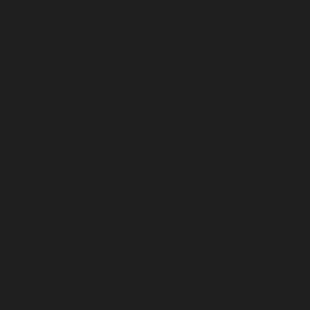
także sygnatariuszem ważnych
inicjatyw obywatelskich w PRL.
Odznaczenia i
wyróżnienia
Krzysztof Pomian został
uhonorowany wieloma
odznaczeniami państwowymi i
naukowymi. Otrzymał Krzyż
Komandorski Orderu
Odrodzenia Polski (1993) i Krzyż
Komandorski z Gwiazdą Orderu
Odrodzenia Polski (2012) za
wybitne osiągnięcia naukowe
oraz działalność społeczną.
Przyznano mu również