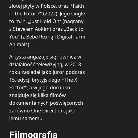
złotej płyty w Polsce, oraz *Faith
in the Future* (2022). Jego single
to m.in. „Just Hold On” (nagrany
z Steve’em Aokim) oraz „Back to
You” (z Bebe Rexhą i Digital Farm
Animals).
Artysta angażuje się również w
działalność telewizyjną; w 2018
roku zasiadał jako juror podczas
15. edycji brytyjskiego *The X
Factor*, a w jego dorobku
znajduje się kilka filmów
dokumentalnych poświęconych
zarówno One Direction, jak i
jemu samemu.
Filmografia