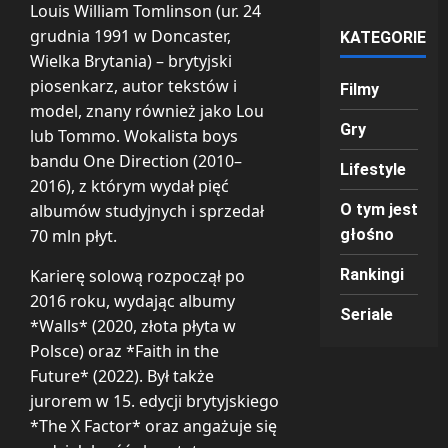
Louis William Tomlinson (ur. 24
grudnia 1991 w Doncaster,
KATEGORIE
Wielka Brytania) – brytyjski
piosenkarz, autor tekstów i
Filmy
model, znany również jako Lou
Gry
lub Tommo. Wokalista boys
bandu One Direction (2010–
Lifestyle
2016), z którym wydał pięć
albumów studyjnych i sprzedał
O tym jest
70 mln płyt.
głośno
Karierę solową rozpoczął po
Rankingi
2016 roku, wydając albumy
Seriale
*Walls* (2020, złota płyta w
Polsce) oraz *Faith in the
Future* (2022). Był także
jurorem w 15. edycji brytyjskiego
*The X Factor* oraz angażuje się