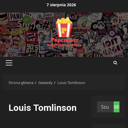
Przejdź
7 sierpnia 2026
do
treści
Menu
główne
Strona główna
Gwiazdy
Louis Tomlinson
Szukaj:
Louis Tomlinson