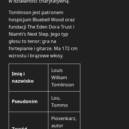
w działalność charytatywną.
Tomlinson jest patronem
hospicjum Bluebell Wood oraz
fundacji The Eden Dora Trust i
Niamh’s Next Step. Jego typ
głosu to tenor; gra na
fortepianie i gitarze. Ma 172 cm
wzrostu i brązowe włosy.
Louis
Imię i
William
nazwisko
Tomlinson
Lou,
Pseudonim
Tommo
Piosenkarz,
autor
Zawód