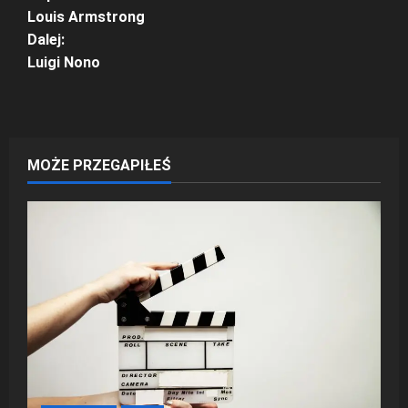
Z
Louis Armstrong
o
Dalej:
Luigi Nono
b
a
c
MOŻE PRZEGAPIŁEŚ
z
w
p
i
s
y