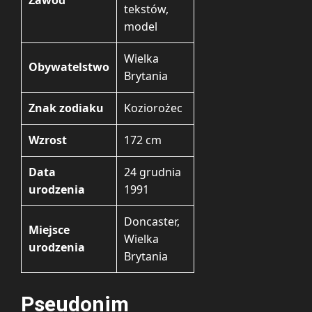
tekstów,
model
Wielka
Obywatelstwo
Brytania
Znak zodiaku
Koziorożec
Wzrost
172 cm
Data
24 grudnia
urodzenia
1991
Doncaster,
Miejsce
Wielka
urodzenia
Brytania
Pseudonim