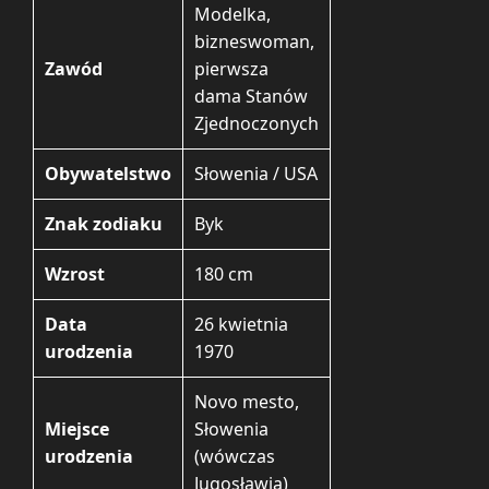
Modelka,
bizneswoman,
Zawód
pierwsza
dama Stanów
Zjednoczonych
Obywatelstwo
Słowenia / USA
Znak zodiaku
Byk
Wzrost
180 cm
Data
26 kwietnia
urodzenia
1970
Novo mesto,
Miejsce
Słowenia
urodzenia
(wówczas
Jugosławia)