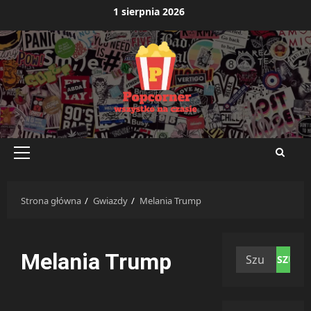
Przejdź
1 sierpnia 2026
do
treści
Menu
główne
Strona główna
Gwiazdy
Melania Trump
Szukaj:
Melania Trump