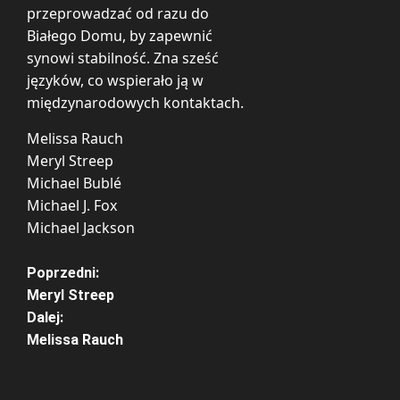
przeprowadzać od razu do
Białego Domu, by zapewnić
synowi stabilność. Zna sześć
języków, co wspierało ją w
międzynarodowych kontaktach.
Melissa Rauch
Meryl Streep
Michael Bublé
Michael J. Fox
Michael Jackson
Z
Poprzedni:
Meryl Streep
o
Dalej:
Melissa Rauch
b
a