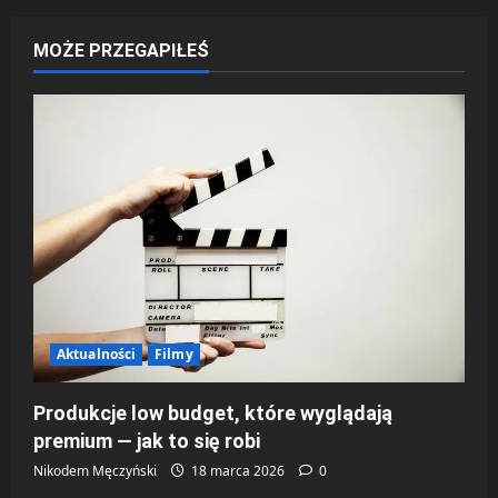
c
MOŻE PRZEGAPIŁEŚ
z
w
p
i
s
y
Aktualności
Filmy
Produkcje low budget, które wyglądają
premium — jak to się robi
Nikodem Męczyński
18 marca 2026
0