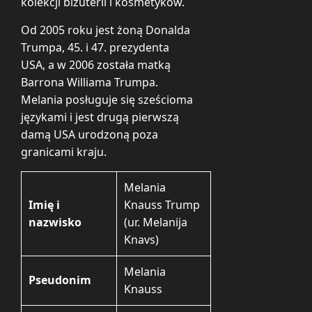
kolekcji biżuterii i kosmetyków.
Od 2005 roku jest żoną Donalda
Trumpa, 45. i 47. prezydenta
USA, a w 2006 została matką
Barrona Williama Trumpa.
Melania posługuje się sześcioma
językami i jest drugą pierwszą
damą USA urodzoną poza
granicami kraju.
Melania
Imię i
Knauss Trump
nazwisko
(ur. Melanija
Knavs)
Melania
Pseudonim
Knauss