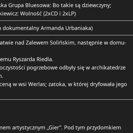
ąska Grupa Bluesowa: Bo takie są dziewczyny;
kiewicz: Wolność (2xCD i 2xLP)
lm dokumentalny Armanda Urbaniaka)
ratwie nad Zalewem Solińskim, następnie w domu-
żemu Ryszarda Riedla.
czystości pogrzebowe odbyły się w archikatedrze
h.
eną w wsi Werlas; zatoka, w której dryfowała jego
imem artystycznym „Gier”. Pod tym przydomkiem