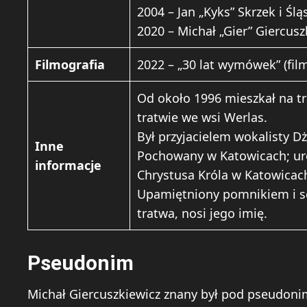
2004 – Jan „Kyks” Skrzek i Śl
2020 – Michał „Gier” Giercusz
Filmografia
2022 – „30 lat wymówek” (fi
Od około 1996 mieszkał na t
tratwie we wsi Werlas.
Był przyjacielem wokalisty D
Inne
Pochowany w Katowicach; uro
informacje
Chrystusa Króla w Katowicac
Upamiętniony pomnikiem i sc
tratwa, nosi jego imię.
Pseudonim
Michał Giercuszkiewicz znany był pod pseudon