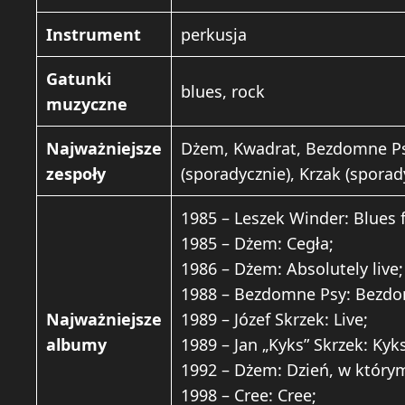
Instrument
perkusja
Gatunki
blues, rock
muzyczne
Najważniejsze
Dżem, Kwadrat, Bezdomne Ps
zespoły
(sporadycznie), Krzak (sporad
1985 – Leszek Winder: Blues 
1985 – Dżem: Cegła;
1986 – Dżem: Absolutely live;
1988 – Bezdomne Psy: Bezdo
Najważniejsze
1989 – Józef Skrzek: Live;
albumy
1989 – Jan „Kyks” Skrzek: Ky
1992 – Dżem: Dzień, w który
1998 – Cree: Cree;