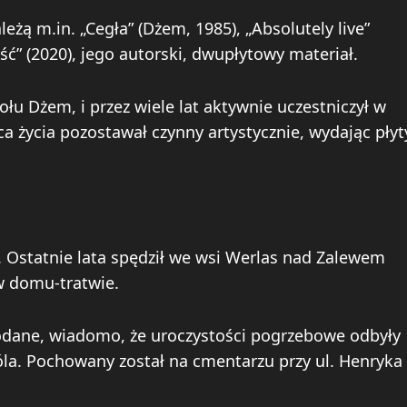
ą m.in. „Cegła” (Dżem, 1985), „Absolutely live”
ć” (2020), jego autorski, dwupłytowy materiał.
ołu Dżem, i przez wiele lat aktywnie uczestniczył w
a życia pozostawał czynny artystycznie, wydając płyt
. Ostatnie lata spędził we wsi Werlas nad Zalewem
 w domu-tratwie.
podane, wiadomo, że uroczystości pogrzebowe odbyły
óla. Pochowany został na cmentarzu przy ul. Henryka