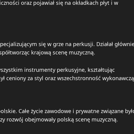
zności oraz pojawiał się na okładkach płyt i w
ecjalizującym się w grze na perkusji. Działał główni
współtworząc krajową scenę muzyczną.
wszystkim instrumenty perkusyjne, kształtując
Był ceniony za styl oraz wszechstronność wykonawczą
olskie. Całe życie zawodowe i prywatne związane był
dalszy rozwój obejmowały polską scenę muzyczną.