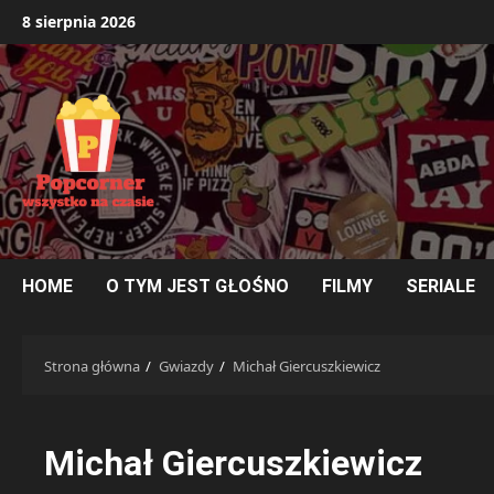
Przejdź
8 sierpnia 2026
do
treści
HOME
O TYM JEST GŁOŚNO
FILMY
SERIALE
Strona główna
Gwiazdy
Michał Giercuszkiewicz
Michał Giercuszkiewicz