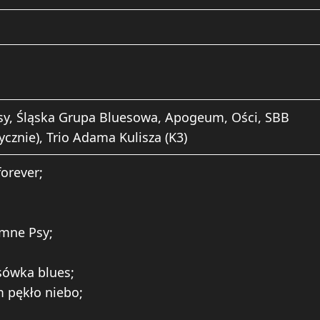
y, Śląska Grupa Bluesowa, Apogeum, Ości, SBB
ycznie), Trio Adama Kulisza (K3)
forever;
mne Psy;
ksówka blues;
m pękło niebo;