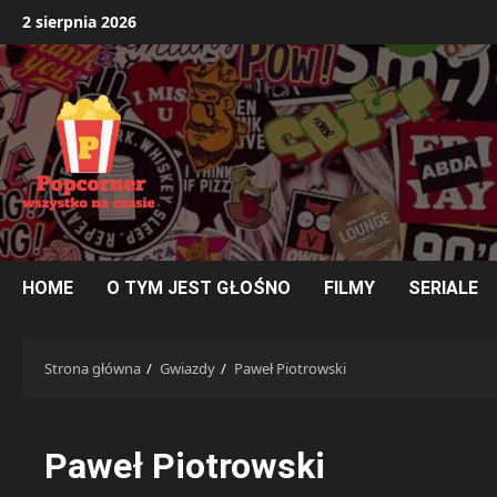
Przejdź
2 sierpnia 2026
do
treści
HOME
O TYM JEST GŁOŚNO
FILMY
SERIALE
Strona główna
Gwiazdy
Paweł Piotrowski
Paweł Piotrowski