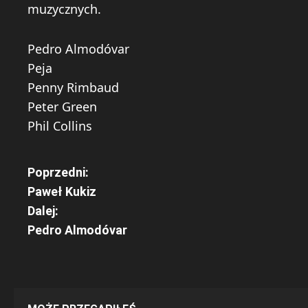
muzycznych.
Pedro Almodóvar
Peja
Penny Rimbaud
Peter Green
Phil Collins
Z
Poprzedni:
Paweł Kukiz
o
Dalej:
b
Pedro Almodóvar
a
c