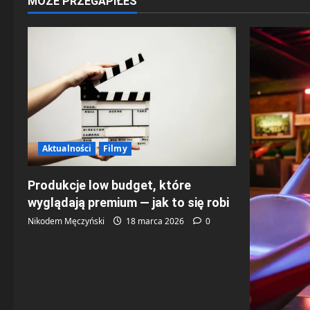
MOŻE PRZEGAPIŁEŚ
z
w
p
i
s
Aktualności
Filmy
y
Produkcje low budget, które
wyglądają premium — jak to się robi
Nikodem Męczyński
18 marca 2026
0