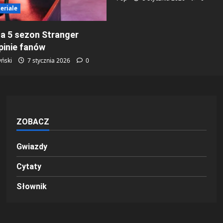
eriale
a 5 sezon Stranger
pinie fanów
ński
7 stycznia 2026
0
ZOBACZ
Gwiazdy
Cytaty
Słownik