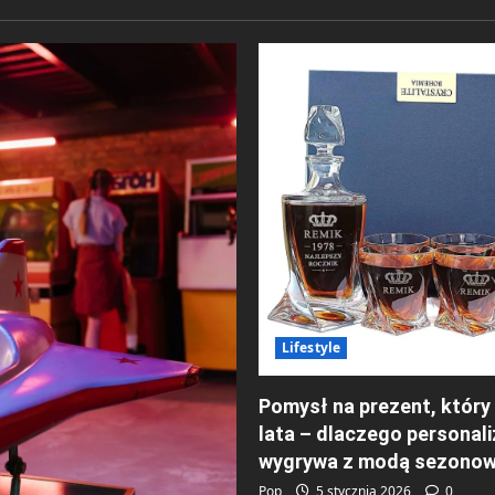
Lifestyle
Pomysł na prezent, który
lata – dlaczego personali
wygrywa z modą sezono
Pop
5 stycznia 2026
0