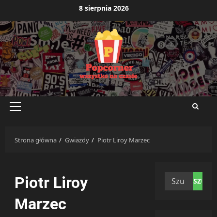
Przejdź
8 sierpnia 2026
do
treści
Menu
główne
Strona główna
Gwiazdy
Piotr Liroy Marzec
Szukaj:
Piotr Liroy
Marzec