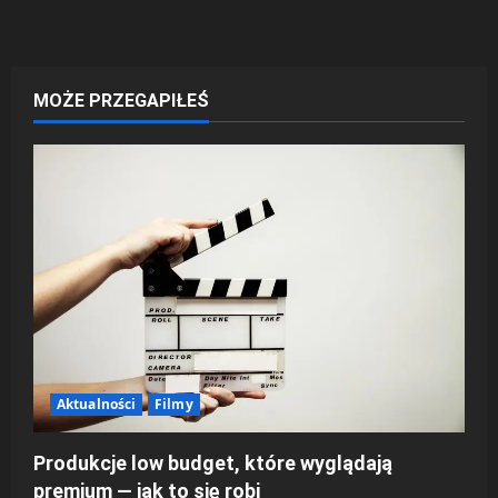
a
c
MOŻE PRZEGAPIŁEŚ
z
w
p
i
s
y
Aktualności
Filmy
Produkcje low budget, które wyglądają
premium — jak to się robi