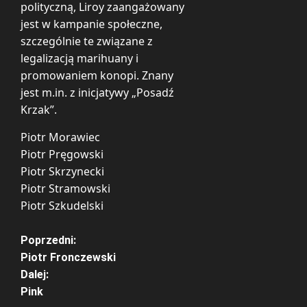
polityczną, Liroy zaangażowany
jest w kampanie społeczne,
szczególnie te związane z
legalizacją marihuany i
promowaniem konopi. Znany
jest m.in. z inicjatywy „Posadź
Krzak”.
Piotr Morawiec
Piotr Pręgowski
Piotr Skrzynecki
Piotr Stramowski
Piotr Szkudelski
Z
Poprzedni:
Piotr Fronczewski
o
Dalej:
Pink
b