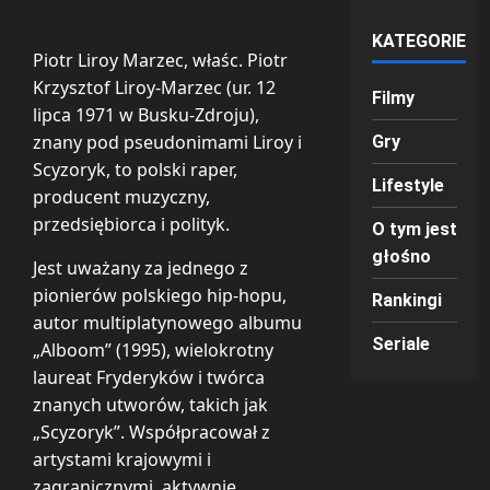
KATEGORIE
Piotr Liroy Marzec, właśc. Piotr
Krzysztof Liroy-Marzec (ur. 12
Filmy
lipca 1971 w Busku-Zdroju),
znany pod pseudonimami Liroy i
Gry
Scyzoryk, to polski raper,
Lifestyle
producent muzyczny,
przedsiębiorca i polityk.
O tym jest
głośno
Jest uważany za jednego z
pionierów polskiego hip-hopu,
Rankingi
autor multiplatynowego albumu
Seriale
„Alboom” (1995), wielokrotny
laureat Fryderyków i twórca
znanych utworów, takich jak
„Scyzoryk”. Współpracował z
artystami krajowymi i
zagranicznymi, aktywnie