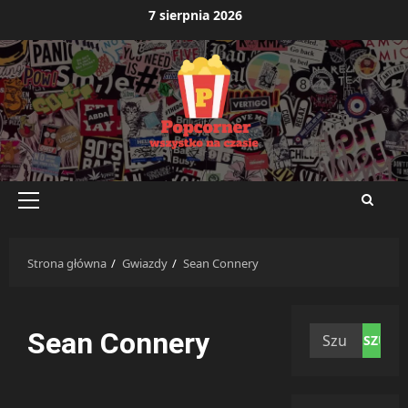
Przejdź
7 sierpnia 2026
do
treści
Menu
główne
Strona główna
Gwiazdy
Sean Connery
Szukaj:
Sean Connery