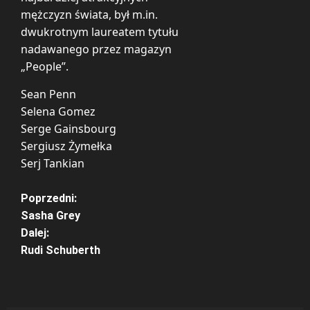
mężczyzn świata, był m.in.
dwukrotnym laureatem tytułu
nadawanego przez magazyn
„People”.
Sean Penn
Selena Gomez
Serge Gainsbourg
Sergiusz Żymełka
Serj Tankian
Z
Poprzedni:
Sasha Grey
o
Dalej:
Rudi Schuberth
b
a