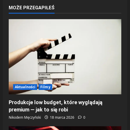
c
MOŻE PRZEGAPIŁEŚ
z
w
p
i
s
y
Aktualności
Filmy
Produkcje low budget, które wyglądają
premium — jak to się robi
Nikodem Męczyński
18 marca 2026
0