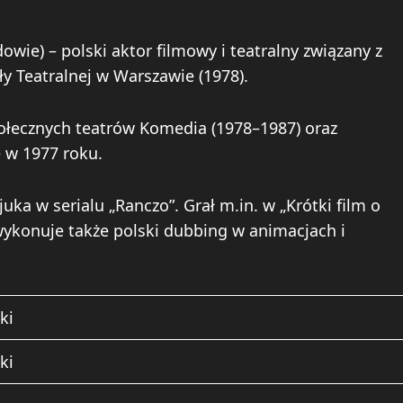
dowie) – polski aktor filmowy i teatralny związany z
 Teatralnej w Warszawie (1978).
ołecznych teatrów Komedia (1978–1987) oraz
 w 1977 roku.
uka w serialu „Ranczo”. Grał m.in. w „Krótki film o
 wykonuje także polski dubbing w animacjach i
ki
ki