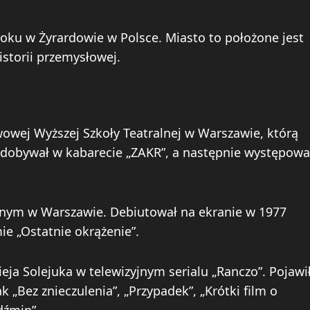
 roku w Żyrardowie w Polsce. Miasto to położone jest
historii przemysłowej.
owej Wyższej Szkoły Teatralnej w Warszawie, którą
zdobywał w kabarecie „ZAKR”, a następnie występowa
hnym w Warszawie. Debiutował na ekranie w 1977
ie „Ostatnie okrążenie”.
ja Solejuka w telewizyjnym serialu „Ranczo”. Pojawi
ak „Bez znieczulenia”, „Przypadek”, „Krótki film o
dźmin”.