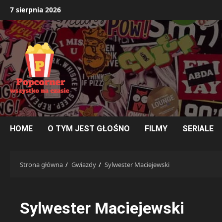
Przejdź
7 sierpnia 2026
do
treści
HOME
O TYM JEST GŁOŚNO
FILMY
SERIALE
Strona główna
Gwiazdy
Sylwester Maciejewski
Sylwester Maciejewski