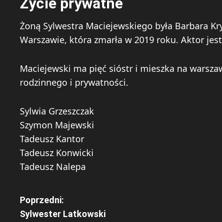
Życie prywatne
Żoną Sylwestra Maciejewskiego była Barbara Kr
Warszawie, która zmarła w 2019 roku. Aktor jest
Maciejewski ma pięć sióstr i mieszka na warsza
rodzinnego i prywatności.
Sylwia Grzeszczak
Szymon Majewski
Tadeusz Kantor
Tadeusz Konwicki
Tadeusz Nalepa
Z
Poprzedni:
Sylwester Latkowski