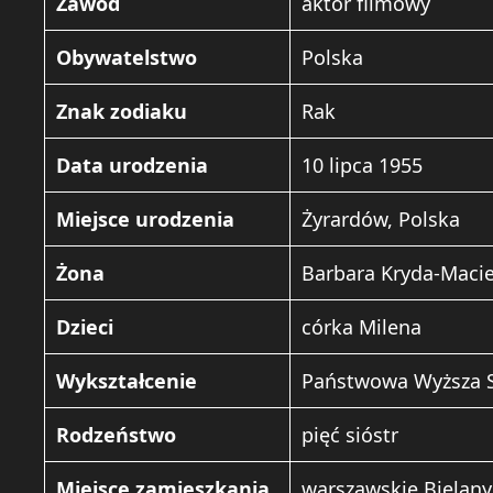
Zawód
aktor filmowy
Obywatelstwo
Polska
Znak zodiaku
Rak
Data urodzenia
10 lipca 1955
Miejsce urodzenia
Żyrardów, Polska
Żona
Barbara Kryda-Macie
Dzieci
córka Milena
Wykształcenie
Państwowa Wyższa S
Rodzeństwo
pięć sióstr
Miejsce zamieszkania
warszawskie Bielany