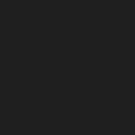
bebopu i hard bopu.
Monk wprowadził wiele
własnych kompozycji do
jazzowego kanonu, m.in.
poprzez nagrania takie jak
„Genius of Modern Music”,
„Monk’s Dream” czy „Brilliant
Corners”. Znany był z występów
w legendarnym klubie Minton’s
Playhouse, gdzie współtworzył
nową scenę jazzową z takimi
artystami jak Dizzy Gillespie czy
Charlie Parker.
Wśród muzyków, z którymi
współpracował, znaleźli się m.in.
Miles Davis i John Coltrane.
Monk otrzymał pośmiertnie