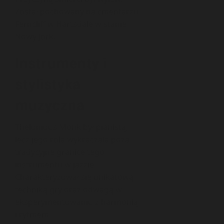
Został pochowany na cmentarzu
Ferncliff w Hartsdale w stanie
Nowy Jork.
Instrumenty i
stylistyka
muzyczna
Thelonious Monk był pianistą,
lecz jego rola wykraczała poza
tradycyjne granice tego
instrumentu w jazzie.
Charakteryzował się unikatową
techniką gry oraz odwagą w
eksperymentowaniu z harmonią
i rytmem.