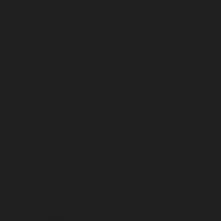
śmierci
USA
Instrument
Fortepian
muzyczny
Gatunki
Jazz, bebop,
muzyczne
hard bop
Pseudonim
Thelonious Monk występował na
scenie i w nagraniach pod
własnym nazwiskiem, które jest
zarazem jego rozpoznawalnym
pseudonimem artystycznym. W
pełnych danych pojawia się
również forma Thelonious
Sphere Monk jako pełne imię i