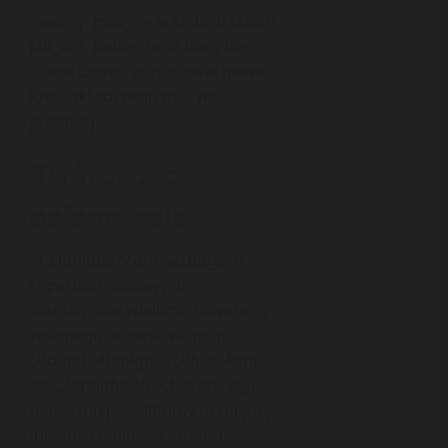
Tworzył muzykę w stylach takich
jak jazz, bebop oraz hard bop,
dzięki czemu kształtował nowe
kierunki rozwoju muzyki
jazzowej.
Twórczość i
osiągnięcia
Thelonious Monk wzbogacił
repertuar jazzowych
standardów wieloma utworami
własnego autorstwa, m.in.
„Round Midnight”, „Blue Monk”
czy „Straight, No Chaser”. Jego
najważniejsze albumy to między
innymi „Genius of Modern