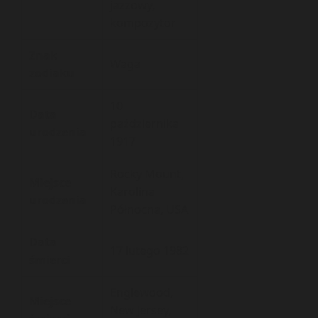
jazzowy,
kompozytor
Znak
Waga
zodiaku
10
Data
października
urodzenia
1917
Rocky Mount,
Miejsce
Karolina
urodzenia
Północna, USA
Data
17 lutego 1982
śmierci
Englewood,
Miejsce
New Jersey,