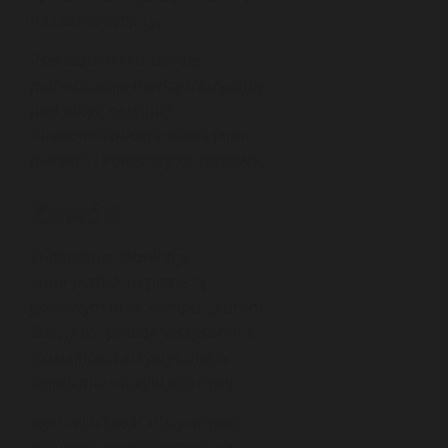
nazwisko artysty.
Pseudonim ten stał się
jednocześnie marką muzyczną,
pod którą osiągnął
międzynarodową sławę jako
pianista i kompozytor jazzowy.
Zawód
Thelonious Monk był
amerykańskim pianistą
jazzowym oraz kompozytorem.
Znany był przede wszystkim z
działalności artystycznej w
dziedzinie muzyki jazzowej.
Jego twórczość obejmowała
zarówno wykonawstwo na