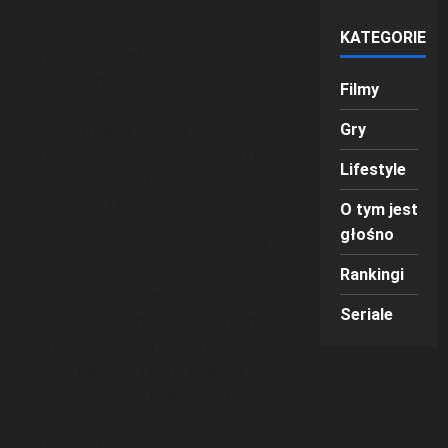
KATEGORIE
Thelonious Sphere Monk (ur. 10
października 1917 w Rocky
Filmy
Mount, Karolina Północna, USA,
zm. 17 lutego 1982 w
Gry
Englewood, New Jersey, USA) był
Lifestyle
amerykańskim pianistą
jazzowym i kompozytorem.
O tym jest
głośno
Monk słynął z unikatowego stylu
improwizacji oraz znacznego
Rankingi
poszerzenia repertuaru
Seriale
jazzowych standardów. Grał na
fortepianie, tworzył w nurcie
jazzu, bebopu i hard bopu, a
współpracował m.in. z Johnem
Coltranem, Charlie Parkerem i
Milesem Davisem.