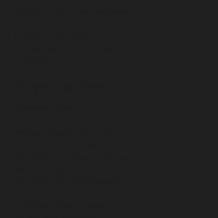
fortepianie, jak i komponowanie
własnych utworów. Był także
jednym z najważniejszych
przedstawicieli nurtów bebop i
hard bop.
Obywatelstwo
Thelonious Monk był
obywatelem Stanów
Zjednoczonych. Urodził się w
Rocky Mount w Karolinie
Północnej oraz przez większość
życia był związany z
amerykańskim środowiskiem
jazzowym. Jego kariera
rozwinęła się na gruncie
amerykańskiego jazzu, a