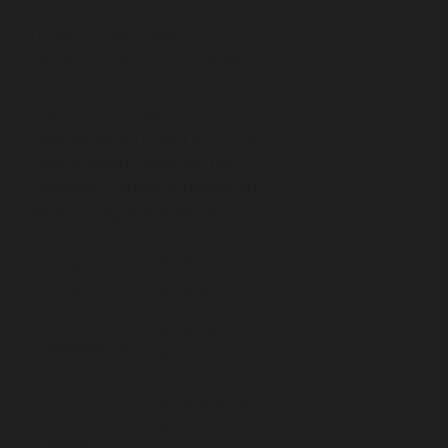
Do jego najważniejszych
albumów należą m.in. „Brilliant
Corners”, „Monk’s Dream” oraz
„Genius of Modern Music”. Za
swój wkład w rozwój jazzu został
uhonorowany pośmiertnie
Grammy Lifetime Achievement
Award i nagrodą Pulitzera.
Imię i
Thelonious
nazwisko
Sphere Monk
Thelonious
Pseudonim
Monk
Amerykański
pianista
Zawód