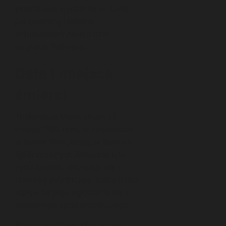
prestiżowe wyróżnienia, takie
jak Grammy Lifetime
Achievement Award oraz
nagrodę Pulitzera.
Data i miejsce
śmierci
Thelonious Monk zmarł 17
lutego 1982 roku w Englewood,
w stanie New Jersey, w Stanach
Zjednoczonych. Ostatnie lata
życia spędził, zmagając się z
chorobą psychiczną, która miała
wpływ na jego wycofanie się z
aktywnego życia muzycznego.
Przyczyną śmierci był wylew.