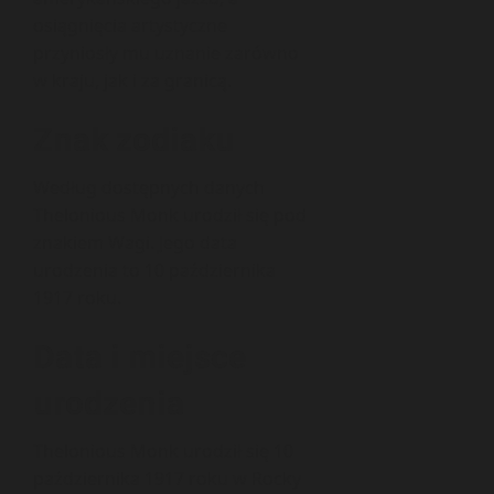
osiągnięcia artystyczne
przyniosły mu uznanie zarówno
w kraju, jak i za granicą.
Znak zodiaku
Według dostępnych danych
Thelonious Monk urodził się pod
znakiem Wagi. Jego data
urodzenia to 10 października
1917 roku.
Data i miejsce
urodzenia
Thelonious Monk urodził się 10
października 1917 roku w Rocky