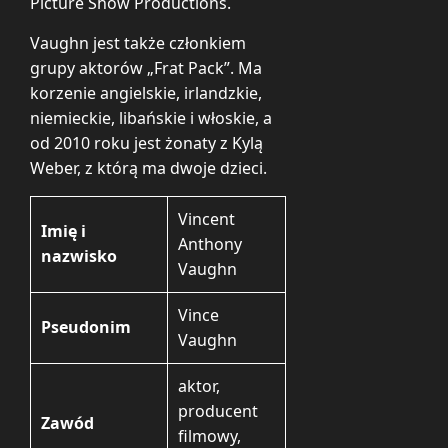
Picture Show Productions.
Vaughn jest także członkiem
grupy aktorów „Frat Pack”. Ma
korzenie angielskie, irlandzkie,
niemieckie, libańskie i włoskie, a
od 2010 roku jest żonaty z Kylą
Weber, z którą ma dwoje dzieci.
Vincent
Imię i
Anthony
nazwisko
Vaughn
Vince
Pseudonim
Vaughn
aktor,
producent
Zawód
filmowy,