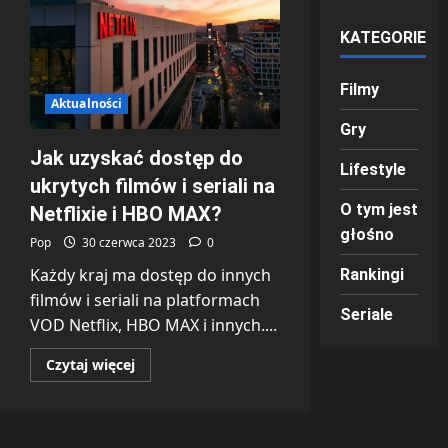
KATEGORIE
Filmy
Aktualności
Gry
Jak uzyskać dostęp do
Lifestyle
ukrytych filmów i seriali na
O tym jest
Netflixie i HBO MAX?
głośno
Pop
30 czerwca 2023
0
Każdy kraj ma dostęp do innych
Rankingi
filmów i seriali na platformach
Seriale
VOD Netflix, HBO MAX i innych....
Dowiedz
Czytaj więcej
się
więcej
o
Jak
uzyskać
dostęp