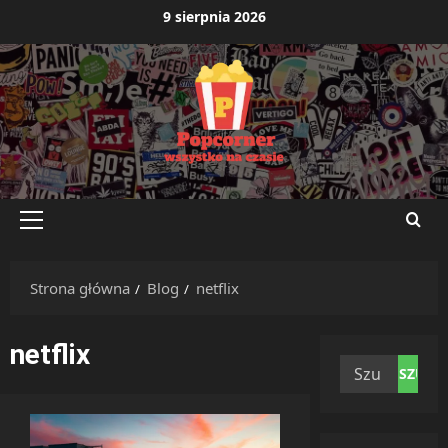
Przejdź
9 sierpnia 2026
do
treści
Menu
główne
Strona główna
Blog
netflix
netflix
Szukaj: