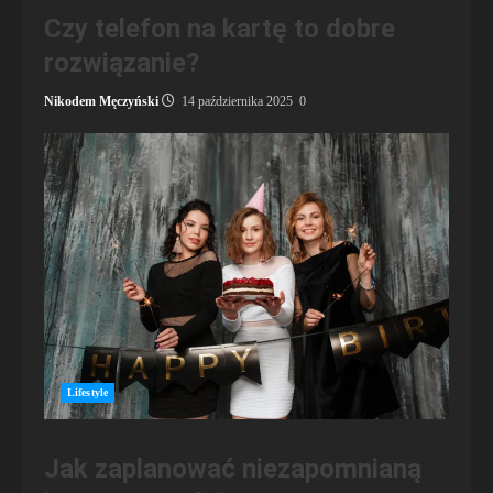
Czy telefon na kartę to dobre
rozwiązanie?
Nikodem Męczyński
14 października 2025
0
Lifestyle
Jak zaplanować niezapomnianą