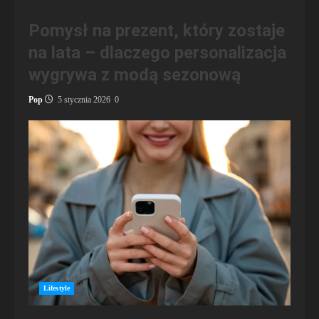
Pomysł na prezent, który zostaje
na lata – dlaczego personalizacja
wygrywa z modą sezonową
Pop
5 stycznia 2026
0
Lifestyle