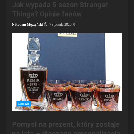
Jak wypada 5 sezon Stranger
Things? Opinie fanów
Nikodem Męczyński
7 stycznia 2026
0
Lifestyle
Pomysł na prezent, który zostaje
na lata – dlaczego personalizacja