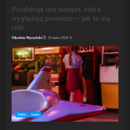
Produkcje low budget, które
wyglądają premium — jak to się
robi
Nikodem Męczyński
18 marca 2026
0
Netflix
Seriale