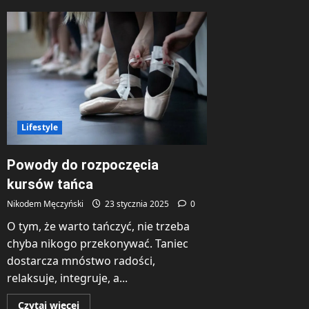
o
Jak
wybrać
idealne
piłki
do
żonglowania?
Poradnik
dla
początkujących
i
zaawansowanych
Lifestyle
Powody do rozpoczęcia
kursów tańca
Nikodem Męczyński
23 stycznia 2025
0
O tym, że warto tańczyć, nie trzeba
chyba nikogo przekonywać. Taniec
dostarcza mnóstwo radości,
relaksuje, integruje, a...
Dowiedz
Czytaj więcej