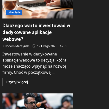
Lifestyle
Dlaczego warto inwestować w
dedykowane aplikacje
webowe?
Nikodem Męczyński
19 lutego 2025
0
Inwestowanie w dedykowane
aplikacje webowe to decyzja, która
może znacząco wpłynąć na rozwój
firmy. Choć w początkowej...
Dowiedz
Czytaj więcej
się
więcej
o
Dlaczego
warto
inwestować
w
dedykowane