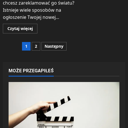
chcesz zareklamować go światu?
Istnieje wiele sposobów na
ogłoszenie Twojej nowej...
Dowiedz
Czytaj więcej
się
więcej
o
Jak
Stronicowanie
1
2
Następny
zareklamować
naszą
firmę
wpisów
światu?
MOŻE PRZEGAPIŁEŚ