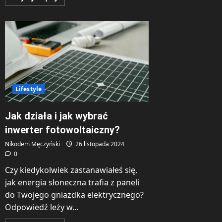
się
więcej
o
Powody
do
rozpoczęcia
kursów
tańca
Lifestyle
Jak działa i jak wybrać
inwerter fotowoltaiczny?
Nikodem Męczyński
26 listopada 2024
0
Czy kiedykolwiek zastanawiałeś się,
jak energia słoneczna trafia z paneli
do Twojego gniazdka elektrycznego?
Odpowiedź leży w...