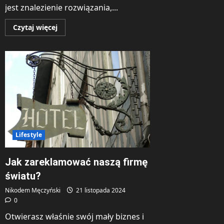
jest znalezienie rozwiązania,...
Dowiedz
Czytaj więcej
się
więcej
o
Jak
uzyskać
pożyczkę
będąc
zadłużonym?
Lifestyle
Jak zareklamować naszą firmę
światu?
Nikodem Męczyński
21 listopada 2024
0
Otwierasz właśnie swój mały biznes i