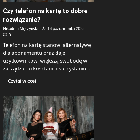
Czy telefon na kartę to dobre
rozwiązanie?
Nikodem Męczyński
14 października 2025
0
Telefon na kartę stanowi alternatywę
dla abonamentu oraz daje
użytkownikowi większą swobodę w
zarządzaniu kosztami i korzystaniu...
Dowiedz
Czytaj więcej
się
więcej
o
Czy
telefon
na
kartę
to
dobre
rozwiązanie?