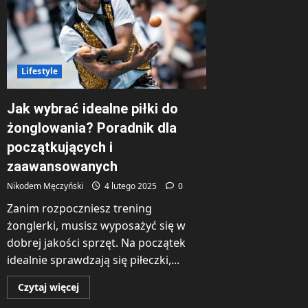
aplikacje
webowe?
Lifestyle
Jak wybrać idealne piłki do
żonglowania? Poradnik dla
początkujących i
zaawansowanych
Nikodem Męczyński
4 lutego 2025
0
Zanim rozpoczniesz trening
żonglerki, musisz wyposażyć się w
dobrej jakości sprzęt. Na początek
idealnie sprawdzają się piłeczki,...
Dowiedz
Czytaj więcej
się
więcej