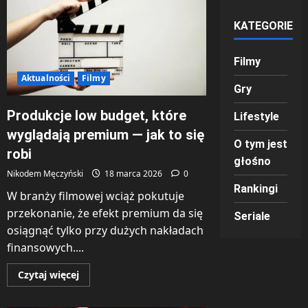
KATEGORIE
Filmy
Aktualności
Filmy
Gry
Produkcje low budget, które
Lifestyle
wyglądają premium — jak to się
O tym jest
robi
głośno
Nikodem Męczyński
18 marca 2026
0
Rankingi
W branży filmowej wciąż pokutuje
przekonanie, że efekt premium da się
Seriale
osiągnąć tylko przy dużych nakładach
finansowych....
Dowiedz
Czytaj więcej
się
więcej
o