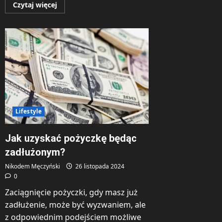
Dowiedz
Czytaj więcej
się
więcej
o
Jak
działa
i
jak
wybrać
inwerter
fotowoltaiczny?
Lifestyle
Jak uzyskać pożyczkę będąc
zadłużonym?
Nikodem Męczyński
26 listopada 2024
0
Zaciągnięcie pożyczki, gdy masz już
zadłużenie, może być wyzwaniem, ale
z odpowiednim podejściem możliwe