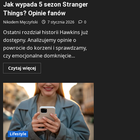
Jak wypada 5 sezon Stranger
Things? Opinie fanów
Nikodem Męczyński
7 stycznia 2026
0
Ostatni rozdział historii Hawkins już
dostępny. Analizujemy opinie o
powrocie do korzeni i sprawdzamy,
czy emocjonalne domknięcie...
Dowiedz
Czytaj więcej
się
więcej
o
Jak
wypada
5
sezon
Stranger
Things?
Opinie
fanów
Lifestyle