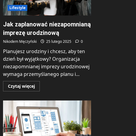
Lifestyle
Jak zaplanować niezapomnianą
imprezę urodzinową
Nikodem Męczyński
25 lutego 2025
0
Planujesz urodziny i chcesz, aby ten
dzień był wyjątkowy? Organizacja
niezapomnianej imprezy urodzinowej
wymaga przemyślanego planu i...
Dowiedz
Czytaj więcej
się
więcej
o
Jak
zaplanować
niezapomnianą
imprezę
urodzinową