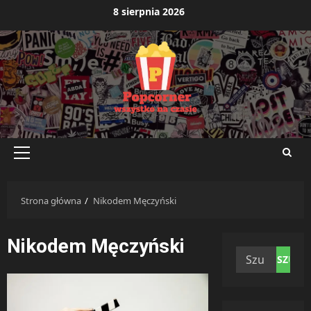
Przejdź
8 sierpnia 2026
do
treści
Menu
główne
Strona główna
Nikodem Męczyński
Nikodem Męczyński
Szukaj: