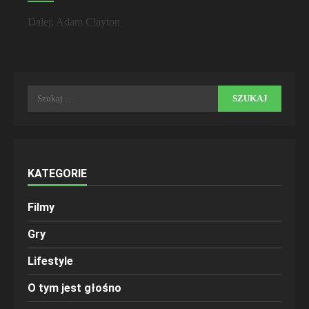
Zobacz
Dalej:
Adam Clayton
wpisy
Szukaj:
KATEGORIE
Filmy
Gry
Lifestyle
O tym jest głośno