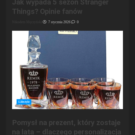
Jak wypada 5 sezon Stranger
Things? Opinie fanów
Nikodem Męczyński
7 stycznia 2026
0
Lifestyle
Pomysł na prezent, który zostaje
na lata – dlaczego personalizacja