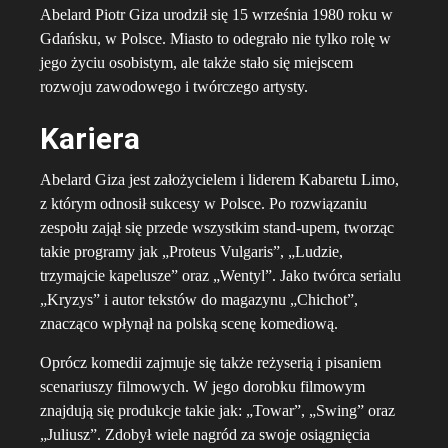
Abelard Piotr Giza urodził się 15 września 1980 roku w
Gdańsku, w Polsce. Miasto to odegrało nie tylko rolę w
jego życiu osobistym, ale także stało się miejscem
rozwoju zawodowego i twórczego artysty.
Kariera
Abelard Giza jest założycielem i liderem Kabaretu Limo,
z którym odnosił sukcesy w Polsce. Po rozwiązaniu
zespołu zajął się przede wszystkim stand-upem, tworząc
takie programy jak „Proteus Vulgaris”, „Ludzie,
trzymajcie kapelusze” oraz „Wentyl”. Jako twórca serialu
„Kryzys” i autor tekstów do magazynu „Chichot”,
znacząco wpłynął na polską scenę komediową.
Oprócz komedii zajmuje się także reżyserią i pisaniem
scenariuszy filmowych. W jego dorobku filmowym
znajdują się produkcje takie jak: „Towar”, „Swing” oraz
„Juliusz”. Zdobył wiele nagród za swoje osiągnięcia