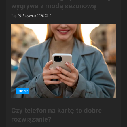
wygrywa z modą sezonową
Pop
5 stycznia 2026
0
Lifestyle
Czy telefon na kartę to dobre
rozwiązanie?