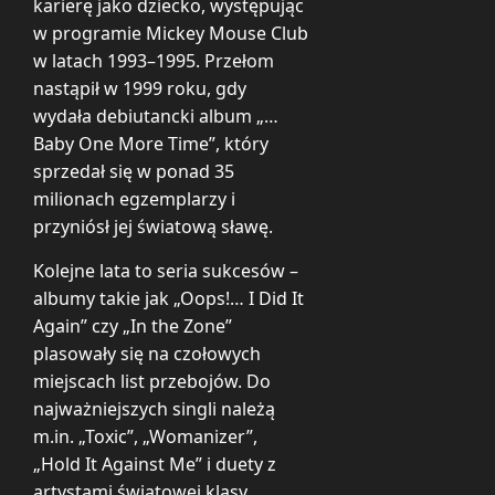
karierę jako dziecko, występując
w programie Mickey Mouse Club
w latach 1993–1995. Przełom
nastąpił w 1999 roku, gdy
wydała debiutancki album „…
Baby One More Time”, który
sprzedał się w ponad 35
milionach egzemplarzy i
przyniósł jej światową sławę.
Kolejne lata to seria sukcesów –
albumy takie jak „Oops!… I Did It
Again” czy „In the Zone”
plasowały się na czołowych
miejscach list przebojów. Do
najważniejszych singli należą
m.in. „Toxic”, „Womanizer”,
„Hold It Against Me” i duety z
artystami światowej klasy.