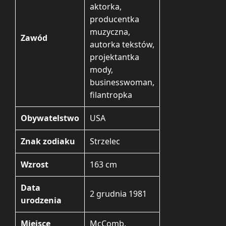
aktorka,
producentka
muzyczna,
Zawód
autorka tekstów,
projektantka
mody,
businesswoman,
filantropka
Obywatelstwo
USA
Znak zodiaku
Strzelec
Wzrost
163 cm
Data
2 grudnia 1981
urodzenia
Miejsce
McComb,