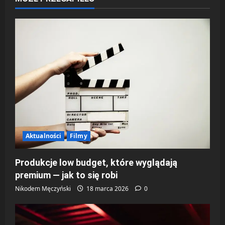
z
w
p
i
s
y
Aktualności
Filmy
Produkcje low budget, które wyglądają
premium — jak to się robi
Nikodem Męczyński
18 marca 2026
0