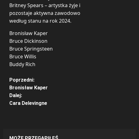
Britney Spears – artystka żyje i
pozostaje aktywna zawodowo
według stanu na rok 2024.
Bronisław Kaper
Bruce Dickinson
Bruce Springsteen
Bruce Willis
Buddy Rich
Z
Poprzedni:
Bronisław Kaper
o
Dalej:
Cara Delevingne
b
a
c
MOŻE PRZEGAPIŁEŚ