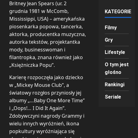
Britney Jean Spears (ur. 2
grudnia 1981 w McComb,
KATEGORIE
Mississippi, USA) – amerykańska
piosenkarka popowa, tancerka,
Filmy
aktorka, producentka muzyczna,
Gry
autorka tekstów, projektantka
mody, businesswoman i
Lifestyle
filantropka, znana również jako
„Księżniczka Popu”.
O tym jest
głośno
Karierę rozpoczęła jako dziecko
w „Mickey Mouse Club”, a
Rankingi
światowy rozgłos przyniosły jej
Seriale
albumy „…Baby One More Time”
i „Oops!… I Did It Again”.
Zdobywczyni nagrody Grammy i
wielu innych wyróżnień, ikona
popkultury wyróżniająca się