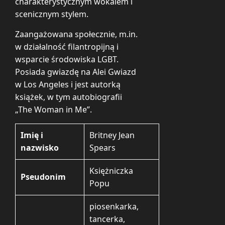
charakterystycznym wokalem i
scenicznym stylem.
Zaangażowana społecznie, m.in.
w działalność filantropijną i
wsparcie środowiska LGBT.
Posiada gwiazdę na Alei Gwiazd
w Los Angeles i jest autorką
książek, w tym autobiografii
„The Woman in Me”.
Imię i
Britney Jean
nazwisko
Spears
Księżniczka
Pseudonim
Popu
piosenkarka,
tancerka,