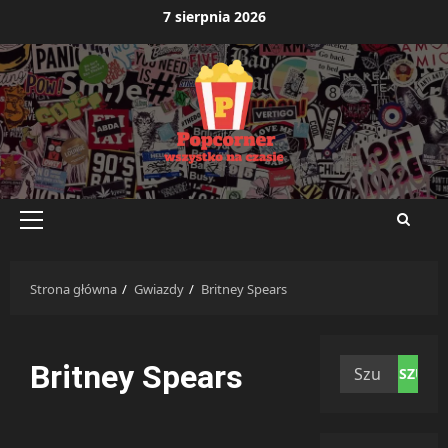
Przejdź
7 sierpnia 2026
do
treści
Menu
główne
Strona główna
Gwiazdy
Britney Spears
Szukaj:
Britney Spears