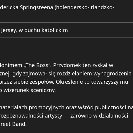
dericka Springsteena (holendersko-irlandzko-
ersey, w duchu katolickim
udonimem „The Boss”. Przydomek ten zyskał w
znej, gdy zajmował się rozdzielaniem wynagrodzenia
zez siebie zespołów. Określenie to towarzyszy mu
go wizerunek sceniczny.
ateriałach promocyjnych oraz wśród publiczności n
rozpoznawalności artysty — zarówno w działalności
treet Band.