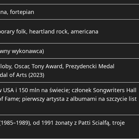
na, fortepian
porary folk, heartland rock, americana
główny wykonawca)
loby, Oscar, Tony Award, Prezydencki Medal
al of Arts (2023)
 USA i 150 mln na świecie; członek Songwriters Hall
of Fame; pierwszy artysta z albumami na szczycie list
 (1985–1989), od 1991 żonaty z Patti Scialfą, troje