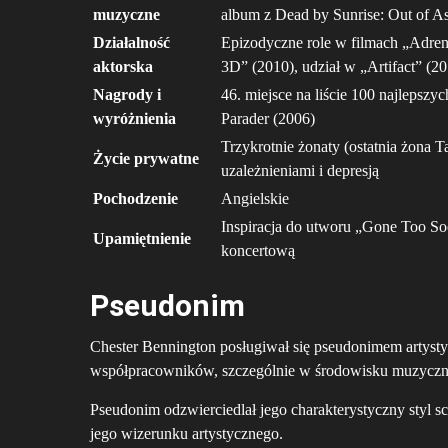
muzyczne
album z Dead by Sunrise: Out of A
Działalność
Epizodyczne role w filmach „Adrena
aktorska
3D” (2010), udział w „Artifact” 
Nagrody i
46. miejsce na liście 100 najleps
wyróżnienia
Parader (2006)
Trzykrotnie żonaty (ostatnia żona Ta
Życie prywatne
uzależnieniami i depresją
Pochodzenie
Angielskie
Inspiracja do utworu „Gone Too Soo
Upamiętnienie
koncertową
Pseudonim
Chester Bennington posługiwał się pseudonimem artyst
współpracowników, szczególnie w środowisku muzycz
Pseudonim odzwierciedlał jego charakterystyczny styl 
jego wizerunku artystycznego.