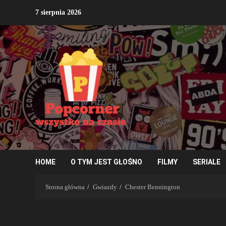
Przejdź
7 sierpnia 2026
do
treści
HOME
O TYM JEST GŁOŚNO
FILMY
SERIALE
Strona główna
Gwiazdy
Chester Bennington