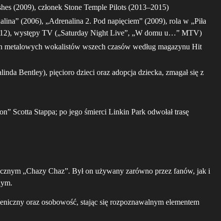
shes (2009), członek Stone Temple Pilots (2013–2015)
lina” (2006), „Adrenalina 2. Pod napięciem” (2009), rola w „Piła
(2012), występy TV („Saturday Night Live”, „W domu u…” MTV)
zych metalowych wokalistów wszech czasów według magazynu Hit
linda Bentley), pięcioro dzieci oraz adopcja dziecka, zmagał się z
n” Scotta Stappa; po jego śmierci Linkin Park odwołał trasę
ycznym „Chazy Chaz”. Był on używany zarówno przez fanów, jak i
nym.
sceniczny oraz osobowość, stając się rozpoznawalnym elementem