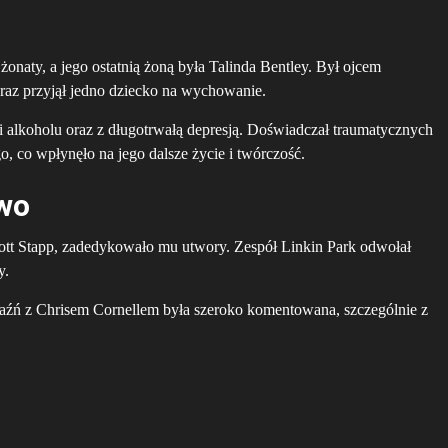
onaty, a jego ostatnią żoną była Talinda Bentley. Był ojcem
oraz przyjął jedno dziecko na wychowanie.
i alkoholu oraz z długotrwałą depresją. Doświadczał traumatycznych
, co wpłynęło na jego dalsze życie i twórczość.
two
cott Stapp, zadedykowało mu utwory. Zespół Linkin Park odwołał
y.
zyjaźń z Chrisem Cornellem była szeroko komentowana, szczególnie z