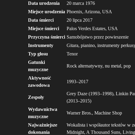
Data urodzenia
20 marca 1976
Miejsce urodzenia
Phoenix, Arizona, USA
Data śmierci
20 lipca 2017
Miejsce śmierci
Palos Verdes Estates, USA
Przyczyna śmierci
Samobójstwo przez powieszenie
Instrumenty
Gitara, pianino, instrumenty perkusy
Typ głosu
Tenor
Gatunki
Rock alternatywny, nu metal, pop
muzyczne
Aktywność
1993–2017
zawodowa
Grey Daze (1993–1998), Linkin Par
Zespoły
(2013–2015)
Wydawnictwa
Warner Bros., Machine Shop
muzyczne
Najważniejsze
Wokalista i współautor tekstów w z
dokonania
Midnight, A Thousand Suns, Living