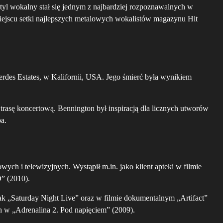
styl wokalny stał się jednym z najbardziej rozpoznawalnych w
iejscu setki najlepszych metalowych wokalistów magazynu Hit
erdes Estates, w Kalifornii, USA. Jego śmierć była wynikiem
trasę koncertową. Bennington był inspiracją dla licznych utworów
a.
wych i telewizyjnych. Wystąpił m.in. jako klient apteki w filmie
D” (2010).
jak „Saturday Night Live” oraz w filmie dokumentalnym „Artifact”
 w „Adrenalina 2. Pod napięciem” (2009).