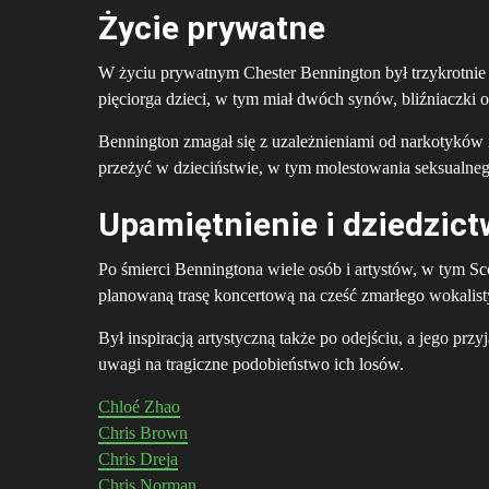
Życie prywatne
W życiu prywatnym Chester Bennington był trzykrotnie ż
pięciorga dzieci, w tym miał dwóch synów, bliźniaczki 
Bennington zmagał się z uzależnieniami od narkotyków 
przeżyć w dzieciństwie, w tym molestowania seksualnego
Upamiętnienie i dziedzic
Po śmierci Benningtona wiele osób i artystów, w tym S
planowaną trasę koncertową na cześć zmarłego wokalist
Był inspiracją artystyczną także po odejściu, a jego pr
uwagi na tragiczne podobieństwo ich losów.
Chloé Zhao
Chris Brown
Chris Dreja
Chris Norman