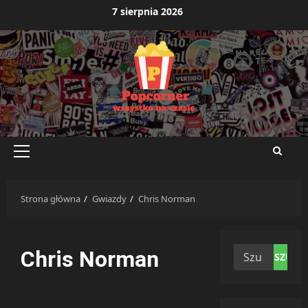
Przejdź
7 sierpnia 2026
do
treści
Menu
główne
Strona główna
Gwiazdy
Chris Norman
Szukaj:
Chris Norman