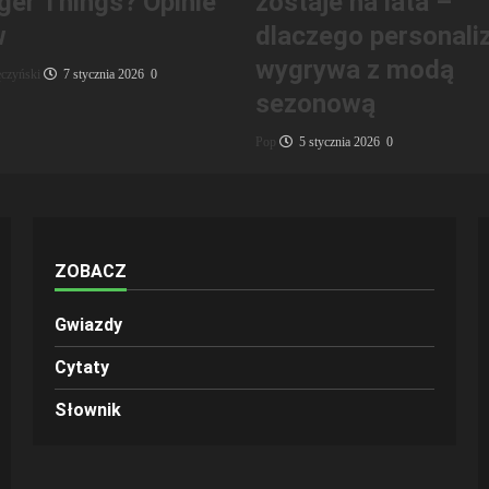
ger Things? Opinie
zostaje na lata –
w
dlaczego personali
wygrywa z modą
czyński
7 stycznia 2026
0
sezonową
Pop
5 stycznia 2026
0
ZOBACZ
Gwiazdy
Cytaty
Słownik