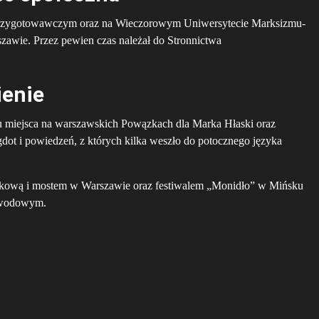
 Przygotowawczym oraz na Wieczorowym Uniwersytecie Marksizmu-
wie. Przez pewien czas należał do Stronnictwa
ienie
u miejsca na warszawskich Powązkach dla Marka Hłaski oraz
gdot i powiedzeń, z których kilka weszło do potocznego języka
ątkową i mostem w Warszawie oraz festiwalem „Monidło” w Mińsku
zawodowym.