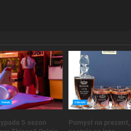
Seriale
Lifestyle
ypada 5 sezon
Pomysł na prezent,