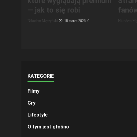
które wyglądają premium
Stran
— jak to się robi
fanó
Nikodem Męczyński
18 marca 2026
0
Nikodem Mę
KATEGORIE
Filmy
Gry
Lifestyle
O tym jest głośno