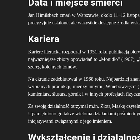
Data i miejsce śmierci
Jan Himilsbach zmarł w Warszawie, około 11–12 listopad
precyzyjnie ustalone, ale wszystkie dostępne źródła wska
Kariera
Karierę literacką rozpoczął w 1951 roku publikacją pie
najważniejsze zbiory opowiadań to „Monidło” (1967), „
szereg kolejnych tomów.
Na ekranie zadebiutował w 1968 roku. Najbardziej znany
wybranych produkcji, między innymi „Wniebowzięci” (1
kamieniarz, ślusarz, górnik i w innych profesjach fizycz
Za swoją działalność otrzymał m.in. Złotą Maskę czytel
Upamiętniono go także wieloma działaniami pośmiertny
inicjatywami związanymi z jego imieniem.
Wykształcenie i działalno