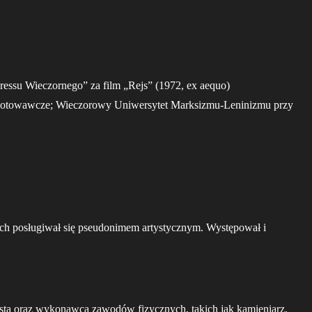
essu Wieczornego” za film „Rejs” (1972, ex aequo)
gotowawcze; Wieczorowy Uniwersytet Marksizmu-Leninizmu przy
ch posługiwał się pseudonimem artystycznym. Występował i
ystą oraz wykonawcą zawodów fizycznych, takich jak kamieniarz,