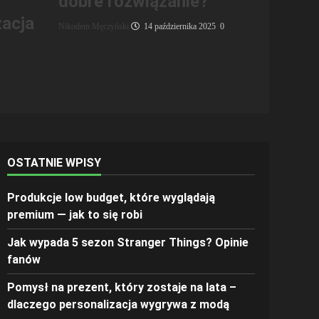
dobre rozwiązanie?
zacja
Nikodem Męczyński
14 października 2025
0
OSTATNIE WPISY
Produkcje low budget, które wyglądają
premium — jak to się robi
Jak wypada 5 sezon Stranger Things? Opinie
fanów
Pomysł na prezent, który zostaje na lata –
dlaczego personalizacja wygrywa z modą