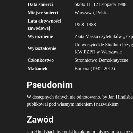
Data śmierci
około 11–12 listopada 1988
Miejsce śmierci
Warszawa, Polska
Lata aktywności
1968–1988
zawodowej
Wyróżnienie
Złota Maska czytelników „Expr
Uniwersyteckie Studium Przy
Wykształcenie
KW PZPR w Warszawie
Członkostwo
Stronnictwo Demokratyczne
Małżonek
Barbara (1935–2013)
Pseudonim
W dostępnych danych nie odnotowano, by Jan Himilsba
publikował pod własnym imieniem i nazwiskiem.
Zawód
Jan Himilsbach był polskim aktorem, pisarzem, scenarz