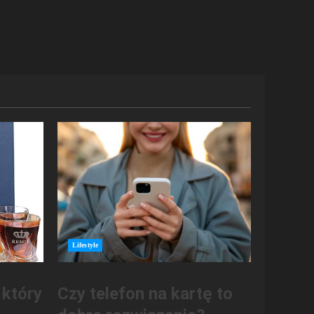
Lifestyle
 który
Czy telefon na kartę to