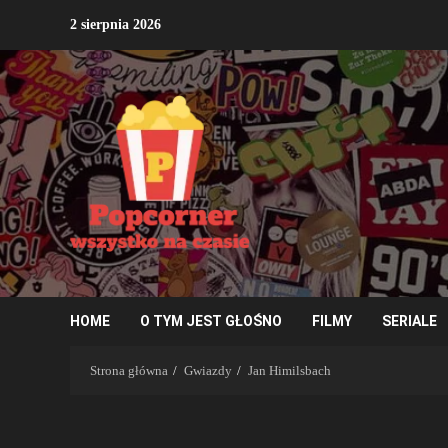
Przejdź
2 sierpnia 2026
do
treści
HOME
O TYM JEST GŁOŚNO
FILMY
SERIALE
Strona główna
Gwiazdy
Jan Himilsbach