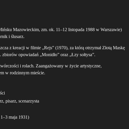
Mińsku Mazowieckim, zm. ok. 11–12 listopada 1988 w Warszawie)
rnik i ślusarz.
zcza z kreacji w filmie „Rejs” (1970), za którą otrzymał Złotą Maskę
. zbiorów opowiadań „Monidło” oraz „Łzy sołtysa”.
 twórczości i rolach. Zaangażowany w życie artystyczne,
lem w rodzinnym mieście.
ści
rz, pisarz, scenarzysta
 1–3 maja 1931)