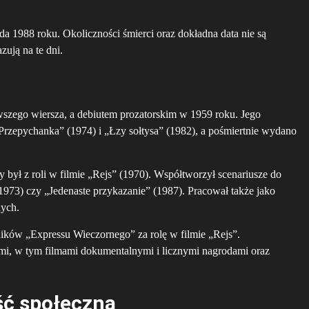
a 1988 roku. Okoliczności śmierci oraz dokładna data nie są
zują na te dni.
rwszego wiersza, a debiutem prozatorskim w 1959 roku. Jego
Przepychanka” (1974) i „Łzy sołtysa” (1982), a pośmiertnie wydano
 był z roli w filmie „Rejs” (1970). Współtworzył scenariusze do
973) czy „Jedenaste przykazanie” (1987). Pracował także jako
nych.
ników „Expressu Wieczornego” za rolę w filmie „Rejs”.
mi, w tym filmami dokumentalnymi i licznymi nagrodami oraz
ść społeczna