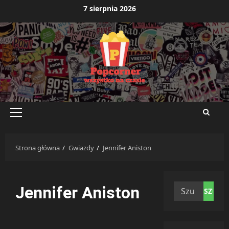
Przejdź
7 sierpnia 2026
do
treści
Menu
główne
Strona główna
Gwiazdy
Jennifer Aniston
Szukaj:
Jennifer Aniston