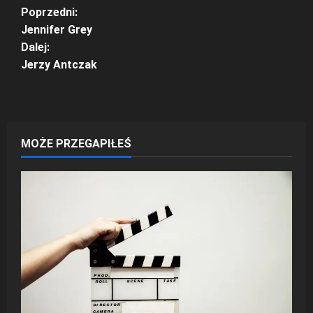
Z
Poprzedni:
Jennifer Grey
o
Dalej:
Jerzy Antczak
b
a
c
MOŻE PRZEGAPIŁEŚ
z
w
p
i
s
y