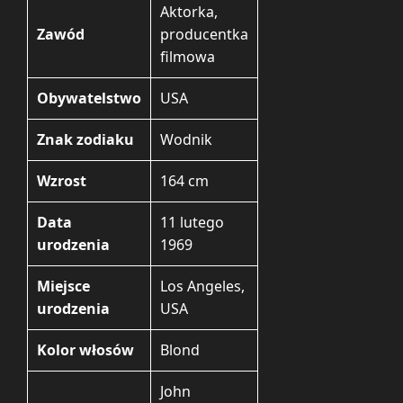
Aktorka,
Zawód
producentka
filmowa
Obywatelstwo
USA
Znak zodiaku
Wodnik
Wzrost
164 cm
Data
11 lutego
urodzenia
1969
Miejsce
Los Angeles,
urodzenia
USA
Kolor włosów
Blond
John