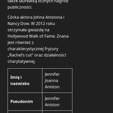
także laureatką licznych nagród
publiczności.
Córka aktora Johna Anistona i
Nancy Dow. W 2012 roku
otrzymała gwiazdę na
Hollywood Walk of Fame. Znana
jest również z
charakterystycznej fryzury
„Rachel’s cut” oraz działalności
charytatywnej.
Jennifer
Imię i
Joanna
nazwisko
Aniston
Jennifer
Pseudonim
Aniston