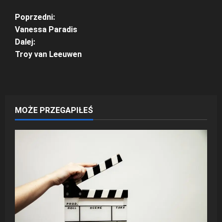
Z
Poprzedni:
Vanessa Paradis
o
Dalej:
Troy van Leeuwen
b
a
c
MOŻE PRZEGAPIŁEŚ
z
w
p
i
s