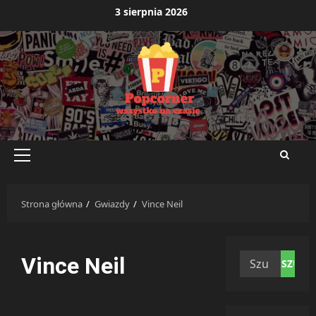
Przejdź
3 sierpnia 2026
do
treści
Menu
główne
Strona główna
Gwiazdy
Vince Neil
Szukaj:
Vince Neil