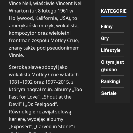
Vince Neil, właściwie Vincent Neil
Wharton (ur. 8 lutego 1961 w
KATEGORIE
Hollywood, Kalifornia, USA), to
amerykański muzyk, wokalista,
Filmy
kompozytor oraz wieloletni
Gry
frontman zespołu Mötley Crüe,
znany także pod pseudonimem
Lifestyle
Vinnie.
O tym jest
Szeroką sławę zdobył jako
głośno
wokalista Mötley Crüe w latach
1981–1992 oraz 1997–2015, z
Rankingi
którym nagrał m.in. albumy „Too
Seriale
Fast for Love”, „Shout at the
Devil” i „Dr. Feelgood”.
Równolegle rozwijał solową
karierę, wydając albumy
„Exposed”, „Carved in Stone” i