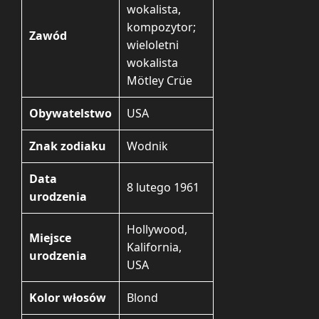
wokalista,
kompozytor;
Zawód
wieloletni
wokalista
Mötley Crüe
Obywatelstwo
USA
Znak zodiaku
Wodnik
Data
8 lutego 1961
urodzenia
Hollywood,
Miejsce
Kalifornia,
urodzenia
USA
Kolor włosów
Blond