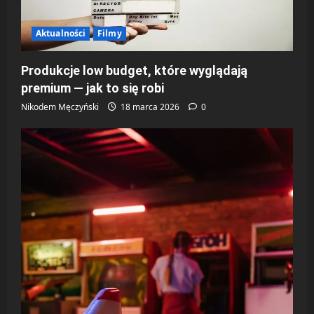
y
Aktualności
Filmy
Produkcje low budget, które wyglądają
premium — jak to się robi
Nikodem Męczyński
18 marca 2026
0