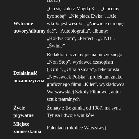
„Co się stało z Magdą K.”, „Chcemy
być sobą”, „Nie płacz Ewka”, „Ale
Wybrane
wkoło jest wesoło”, „Niewiele ci mogę
utwory/albumy
dać”, „Autobiografia”, albumy:
„Hołdys.com”, „Perfect”, „UNU”,
„Świnie”
Redaktor naczelny pisma muzycznego
„Non Stop”, wydawca czasopism
(„Grill”, „Ultra Szmata”), felietonista
Działalność
„Newsweek Polska”, projektant znaku
pozamuzyczna
graficznego filmu „Kiler”, wykładowca
Warszawskiej Szkoły Filmowej, autor
sztuk teatralnych
Życie
Żonaty z Bogumiłą od 1987, ma syna
prywatne
Tytusa i dwoje wnuków
Miejsce
Falentach (okolice Warszawy)
zamieszkania