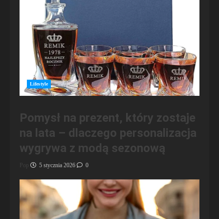
Lifestyle
Pomysł na prezent, który zostaje
na lata – dlaczego personalizacja
wygrywa z modą sezonową
Pop
5 stycznia 2026
0