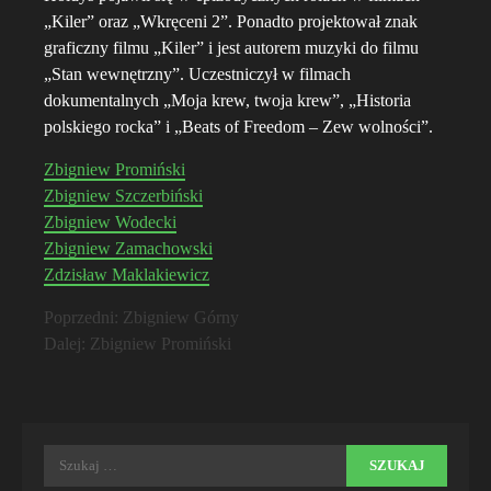
„Kiler” oraz „Wkręceni 2”. Ponadto projektował znak
graficzny filmu „Kiler” i jest autorem muzyki do filmu
„Stan wewnętrzny”. Uczestniczył w filmach
dokumentalnych „Moja krew, twoja krew”, „Historia
polskiego rocka” i „Beats of Freedom – Zew wolności”.
Zbigniew Promiński
Zbigniew Szczerbiński
Zbigniew Wodecki
Zbigniew Zamachowski
Zdzisław Maklakiewicz
Zobacz
Poprzedni:
Zbigniew Górny
Dalej:
Zbigniew Promiński
wpisy
Szukaj: