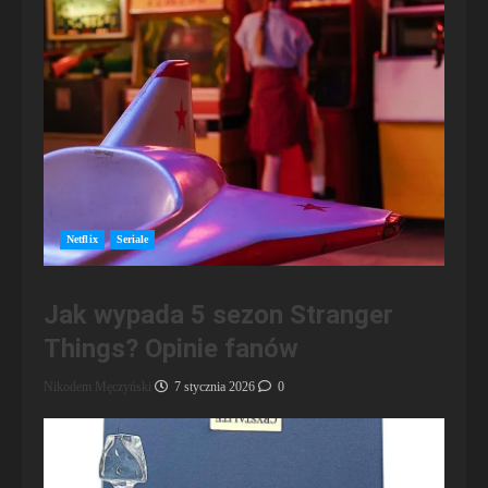
Netflix
Seriale
Jak wypada 5 sezon Stranger
Things? Opinie fanów
Nikodem Męczyński
7 stycznia 2026
0