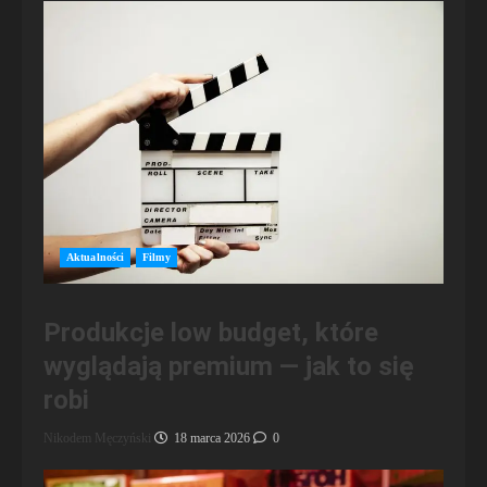
Aktualności
Filmy
Produkcje low budget, które
wyglądają premium — jak to się
robi
Nikodem Męczyński
18 marca 2026
0