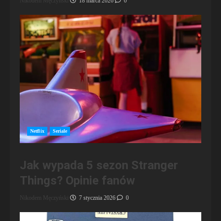
Nikodem Męczyński
18 marca 2026
0
Netflix
Seriale
Jak wypada 5 sezon Stranger
Things? Opinie fanów
Nikodem Męczyński
7 stycznia 2026
0