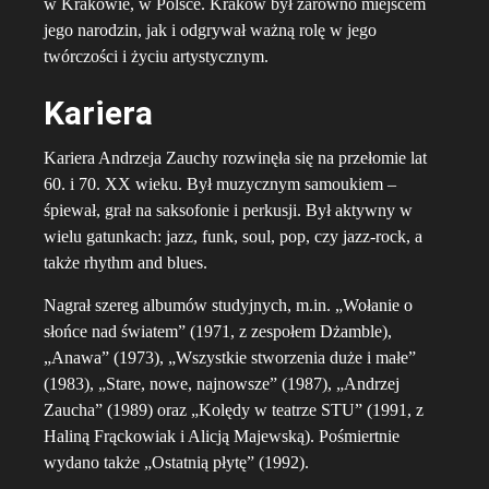
w Krakowie, w Polsce. Kraków był zarówno miejscem
jego narodzin, jak i odgrywał ważną rolę w jego
twórczości i życiu artystycznym.
Kariera
Kariera Andrzeja Zauchy rozwinęła się na przełomie lat
60. i 70. XX wieku. Był muzycznym samoukiem –
śpiewał, grał na saksofonie i perkusji. Był aktywny w
wielu gatunkach: jazz, funk, soul, pop, czy jazz-rock, a
także rhythm and blues.
Nagrał szereg albumów studyjnych, m.in. „Wołanie o
słońce nad światem” (1971, z zespołem Dżamble),
„Anawa” (1973), „Wszystkie stworzenia duże i małe”
(1983), „Stare, nowe, najnowsze” (1987), „Andrzej
Zaucha” (1989) oraz „Kolędy w teatrze STU” (1991, z
Haliną Frąckowiak i Alicją Majewską). Pośmiertnie
wydano także „Ostatnią płytę” (1992).