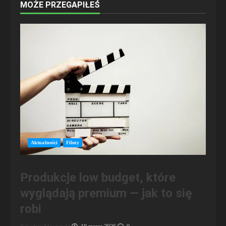
MOŻE PRZEGAPIŁEŚ
Aktualności
Filmy
Produkcje low budget, które
wyglądają premium — jak to się
robi