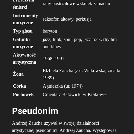
rany postrzałowe wskutek zamachu
śmierci
Instrumenty
saksofon altowy, perkusja
muzyczne
Typ głosu
baryton
Gatunki
jazz, funk, soul, pop, jazz-rock, rhythm
muzyczne
and blues
Aktywność
1968–1991
artystyczna
Elżbieta Zaucha (z d. Witkowska, zmarła
Żona
1989)
Córka
Agnieszka (ur. 1974)
Pochówek
Cmentarz Batowicki w Krakowie
Pseudonim
Andrzej Zaucha używał w swojej działalności
artystycznej pseudonimu Andrzej Zaucha. Występował