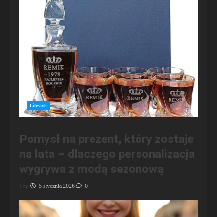
Lifestyle
Pomysł na prezent, który zostaje
na lata – dlaczego personalizacja
wygrywa z modą sezonową
Pop
5 stycznia 2026
0