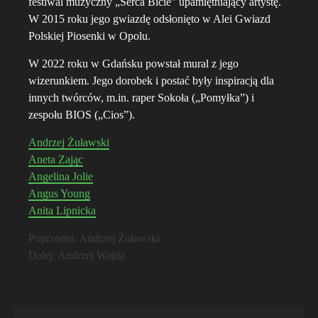
festiwal muzyczny „Serca Bicie” upamiętniający artystę.
W 2015 roku jego gwiazdę odsłonięto w Alei Gwiazd
Polskiej Piosenki w Opolu.
W 2022 roku w Gdańsku powstał mural z jego
wizerunkiem. Jego dorobek i postać były inspiracją dla
innych twórców, m.in. raper Sokoła („Pomyłka”) i
zespołu BIOS („Cios”).
Andrzej Żuławski
Aneta Zając
Angelina Jolie
Angus Young
Anita Lipnicka
Zobacz
Poprzedni:
Andrzej Żuławski
Dalej:
Andrzej Wajda
wpisy