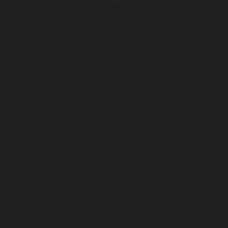
dziennikarka,
Zawód
fotoedytor,
dyrektor
kreatywny
Wielka
Obywatelstwo
Brytania
Znak zodiaku
Byk
Data
20 kwietnia
urodzenia
1941
Anglesey,
Miejsce
Walia, Wielka
urodzenia
Brytania
Kolor włosów
Rude