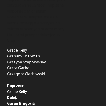
zatytułowane „Grace”, napisane
wspólnie z Michaelem
Robertsem. Książka stała się
ważną pozycją dla wszystkich
zainteresowanych branżą mody
i kulisami pracy redakcyjnej w
Vogue.
Grace Kelly
Graham Chapman
Grażyna Szapołowska
Greta Garbo
Grzegorz Ciechowski
Z
Poprzedni:
Grace Kelly
o
Dalej:
Goran Bregović