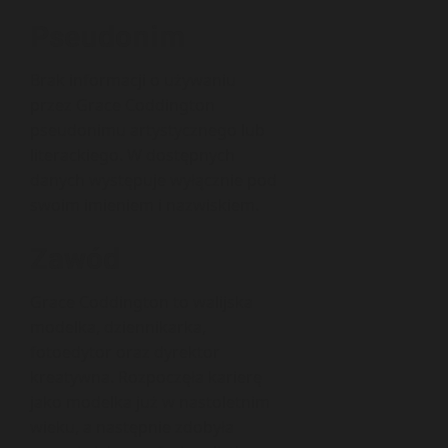
Pseudonim
Brak informacji o używaniu
przez Grace Coddington
pseudonimu artystycznego lub
literackiego. W dostępnych
danych występuje wyłącznie pod
swoim imieniem i nazwiskiem.
Zawód
Grace Coddington to walijska
modelka, dziennikarka,
fotoedytor oraz dyrektor
kreatywna. Rozpoczęła karierę
jako modelka już w nastoletnim
wieku, a następnie zdobyła