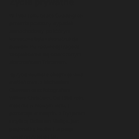
Życie prywatne
W 1967 roku Grace Coddington
przeszła poważny wypadek
samochodowy, po którym
konieczna była rekonstrukcja
powieki. Po rodzinnej tragedii
zaopiekowała się osieroconym
siostrzeńcem Tristanem.
Jej życie osobiste obejmuje dwa
małżeństwa: z Michaelem
Chowem oraz fotografem
Williem Christiem. Od 1986 roku
mieszka w Nowym Jorku i
pozostaje w związku z fryzjerem
i stylistą Didierem Malige. Jest
pasjonatką kotów i ta pasja
towarzyszy jej od lat.