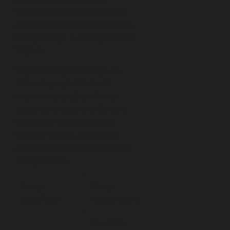
Calvinem Kleinem, a od 1988
roku pełniła funkcję dyrektora
kreatywnego w amerykańskim
Vogue.
Współtworzyła kolekcje dla
Balenciagi, opublikowała
wspomnienia „Grace” oraz
zasłynęła z udziału w filmie o
tworzeniu wrześniowego
numeru Vogue. Prywatnie
pasjonatka kotów, mieszka w
Nowym Jorku.
Imię i
Grace
nazwisko
Coddington
Modelka,