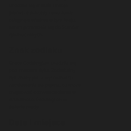
Urodziła się w Walii i swoje
pierwsze sukcesy zawodowe
osiągnęła właśnie w tym kraju,
zanim przeniosła się do Stanów
Zjednoczonych.
Znak zodiaku
Grace Coddington urodziła się
pod znakiem Byka. Zodiakalny
Byk znany jest z wytrwałości i
zamiłowania do piękna, co może
znajdować odzwierciedlenie w
działalności Coddington w
świecie mody.
Data i miejsce