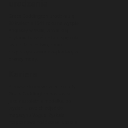
urodzenia
Grace Coddington urodziła się
20 kwietnia 1941 roku na wyspie
Anglesey w Walii, w Wielkiej
Brytanii. To właśnie tam spędziła
swoje dzieciństwo, zanim
rozpoczęła zawodową karierę w
branży mody.
Kariera
Pierwsze kroki w świecie mody
Grace Coddington postawiła
jako nastoletnia modelka, po
wysłaniu swoich zdjęć do
magazynu Vogue. Zyskała
rozpoznawalność dzięki udziale