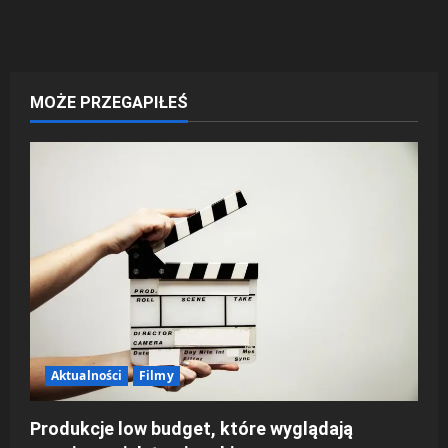
b
a
c
MOŻE PRZEGAPIŁEŚ
z
w
p
i
s
y
Aktualności
Filmy
Produkcje low budget, które wyglądają