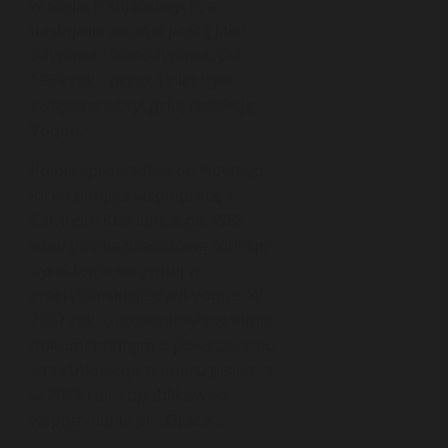
w sesjach zdjęciowych, a
następnie zaczęła pracę jako
edytorka i fotoedytorka. Od
1969 roku przez 19 lat była
związana z brytyjską redakcją
Vogue.
Po przeprowadzce do Nowego
Jorku podjęła współpracę z
Calvinem Kleinem, a od 1988
roku pełniła prestiżową funkcję
dyrektor kreatywnej w
amerykańskiej edycji Vogue. W
2007 roku uczestniczyła w filmie
dokumentalnym o powstawaniu
wrześniowego numeru pisma, a
w 2012 roku opublikowała
wspomnienia pt. „Grace”.