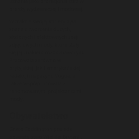
uznanie jako profesjonalistka w
branży wydawniczej i modowej.
W trakcie swojej kariery była
znana z tworzenia dużych,
złożonych i efektownych sesji
zdjęciowych mody, które stały
się jej znakiem rozpoznawczym.
Pracowała zarówno w
brytyjskiej, jak i amerykańskiej
redakcji magazynu Vogue, a
także współpracowała z
renomowanymi projektantami
mody.
Obywatelstwo
Grace Coddington posiada
obywatelstwo Wielkiej Brytanii.