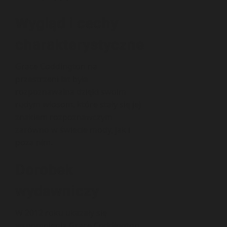
Wygląd i cechy
charakterystyczne
Grace Coddington na
przestrzeni lat była
rozpoznawalna dzięki swoim
rudym włosom, które stały się jej
znakiem rozpoznawczym
zarówno w świecie mody, jak i
poza nim.
Dorobek
wydawniczy
W 2012 roku ukazały się
wspomnienia Grace Coddington