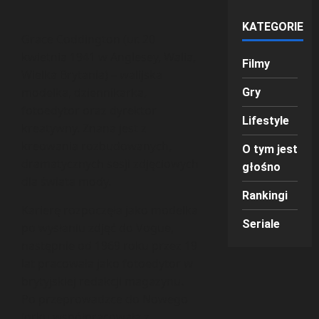
KATEGORIE
Grace Coddington (ur. 20
kwietnia 1941 w Anglesey, Walia,
Filmy
Wielka Brytania) – walijska
modelka, dziennikarka,
Gry
fotoedytor oraz dyrektor
Lifestyle
kreatywny. Znana jest z
kreowania rozbudowanych,
O tym jest
dramatycznych sesji zdjęciowych
głośno
dla świata mody.
Rankingi
Karierę rozpoczęła jako modelka
Seriale
po wysłaniu zdjęć do Vogue,
następnie od 1969 roku przez 19
lat pracowała jako fotoedytor w
brytyjskiej redakcji magazynu.
Po przeprowadzce do Nowego
Jorku współpracowała z