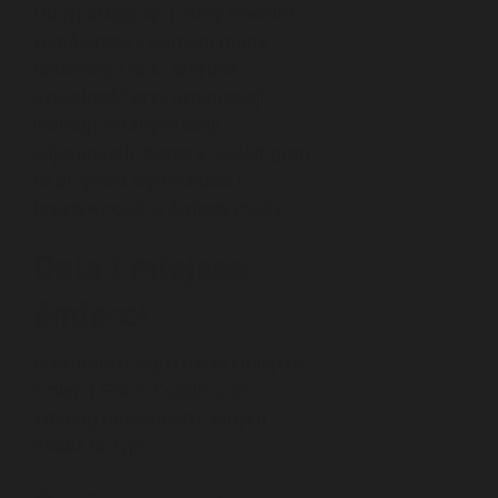
Do jej osiągnięć należy również
współpraca z domem mody
Balenciaga oraz szeroka
działalność przy organizacji
ikonograficznych sesji
zdjęciowych. Kariera Coddington
to przykład wytrwałości i
kreatywności w świecie mody.
Data i miejsce
śmierci
Brak informacji o dacie i miejscu
śmierci Grace Coddington.
Według dostępnych danych
osoba ta żyje.