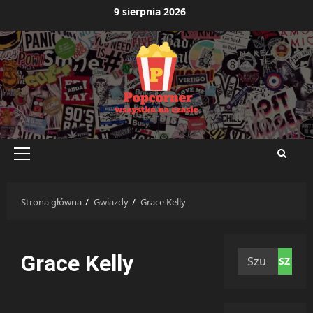
Przejdź
9 sierpnia 2026
do
treści
Menu
główne
Strona główna
Gwiazdy
Grace Kelly
Szukaj:
Grace Kelly