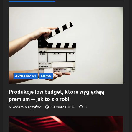
z
w
p
i
s
y
Aktualności
Filmy
Produkcje low budget, które wyglądają
premium — jak to się robi
Nikodem Męczyński
18 marca 2026
0