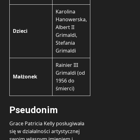
Karolina
Hanowerska,
Albert II
Dzieci
Grimaldi,
Stefania
Grimaldi
Rainier III
Grimaldi (od
Małżonek
1956 do
śmierci)
Pseudonim
Grace Patricia Kelly posługiwała
się w działalności artystycznej
swoim własnym imieniem i