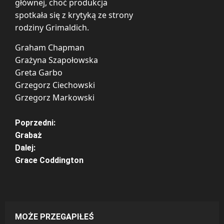
głównej, choć produkcja
spotkała się z krytyką ze strony
rodziny Grimaldich.
Graham Chapman
Grażyna Szapołowska
Greta Garbo
Grzegorz Ciechowski
Grzegorz Markowski
Z
Poprzedni:
Grabaż
o
Dalej:
Grace Coddington
b
a
c
MOŻE PRZEGAPIŁEŚ