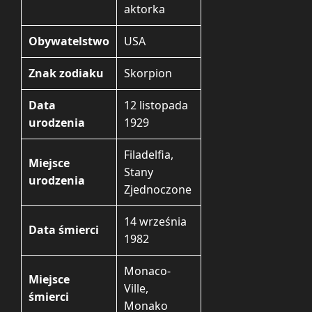
aktorka
Obywatelstwo
USA
Znak zodiaku
Skorpion
Data
12 listopada
urodzenia
1929
Filadelfia,
Miejsce
Stany
urodzenia
Zjednoczone
14 września
Data śmierci
1982
Monaco-
Miejsce
Ville,
śmierci
Monako