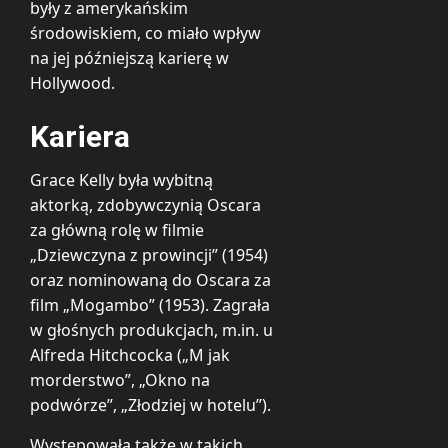
były z amerykańskim
środowiskiem, co miało wpływ
na jej późniejszą karierę w
Hollywood.
Kariera
Grace Kelly była wybitną
aktorką, zdobywczynią Oscara
za główną rolę w filmie
„Dziewczyna z prowincji” (1954)
oraz nominowaną do Oscara za
film „Mogambo” (1953). Zagrała
w głośnych produkcjach, m.in. u
Alfreda Hitchcocka („M jak
morderstwo”, „Okno na
podwórze”, „Złodziej w hotelu”).
Występowała także w takich