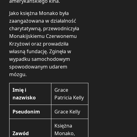
amerykańskiego kina.
Jako księżna Monako była
zaangażowana w działalność
charytatywną, przewodniczyła
Monakijskiemu Czerwonemu
Krzyżowi oraz prowadziła
własną fundację. Zginęła w
wypadku samochodowym
spowodowanym udarem
mózgu.
Imię i
Grace
nazwisko
Patricia Kelly
Pseudonim
Grace Kelly
Księżna
Zawód
Monako,