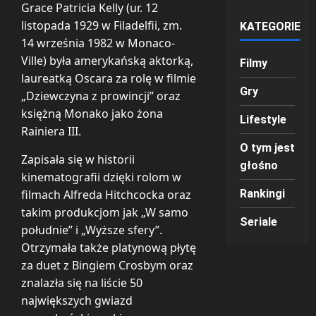
Grace Patricia Kelly (ur. 12
listopada 1929 w Filadelfii, zm.
KATEGORIE
14 września 1982 w Monaco-
Ville) była amerykańską aktorką,
Filmy
laureatką Oscara za rolę w filmie
Gry
„Dziewczyna z prowincji” oraz
księżną Monako jako żona
Lifestyle
Rainiera III.
O tym jest
Zapisała się w historii
głośno
kinematografii dzięki rolom w
filmach Alfreda Hitchcocka oraz
Rankingi
takim produkcjom jak „W samo
Seriale
południe” i „Wyższe sfery”.
Otrzymała także platynową płytę
za duet z Bingiem Crosbym oraz
znalazła się na liście 50
największych gwiazd