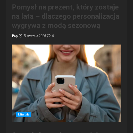
Pomysł na prezent, który zostaje
na lata – dlaczego personalizacja
wygrywa z modą sezonową
Pop
5 stycznia 2026
0
Lifestyle