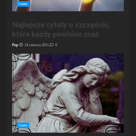
Cytaty
Najlepsze cytaty o szczęściu,
które każdy powinien znać
Pop
24 czerwca 2021
0
Cytaty