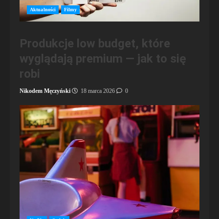
Aktualności
Filmy
Produkcje low budget, które
wyglądają premium — jak to się
robi
Nikodem Męczyński
18 marca 2026
0