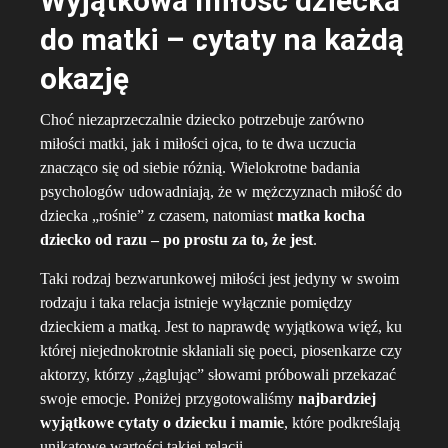
Wyjątkowa miłość dziecka
do matki – cytaty na każdą
okazję
Choć niezaprzeczalnie dziecko potrzebuje zarówno
miłości matki, jak i miłości ojca, to te dwa uczucia
znacząco się od siebie różnią. Wielokrotne badania
psychologów udowadniają, że w mężczyznach miłość do
dziecka „rośnie” z czasem, natomiast
matka kocha
dziecko od razu – po prostu za to, że jest
.
Taki rodzaj bezwarunkowej miłości jest jedyny w swoim
rodzaju i taka relacja istnieje wyłącznie pomiędzy
dzieckiem a matką. Jest to naprawdę wyjątkowa więź, ku
której niejednokrotnie skłaniali się poeci, piosenkarze czy
aktorzy, którzy „żąglując” słowami próbowali przekazać
swoje emocje. Poniżej przygotowaliśmy
najbardziej
wyjątkowe cytaty o dziecku i mamie
, które podkreślają
unikatowe wartości takiej relacji.