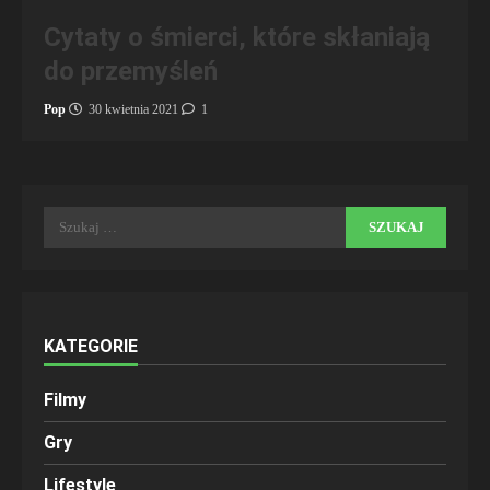
Cytaty o śmierci, które skłaniają
do przemyśleń
Pop
30 kwietnia 2021
1
Szukaj:
KATEGORIE
Filmy
Gry
Lifestyle