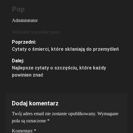
Pop
Administrator
Wyświetl wszystkie posty
Zobacz
Poprzedni:
Cytaty o śmierci, które skłaniają do przemyśleń
wpisy
Dalej:
Najlepsze cytaty o szczęściu, które każdy
powinien znać
Dodaj komentarz
Twój adres email nie zostanie opublikowany.
Wymagane
pola są oznaczone
*
Komentarz
*