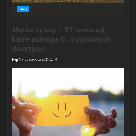
Cytaty
Mądre cytaty – 57 sentencji,
które pomogą Ci w życiowych
decyzjach
Pop
25 czerwca 2021
0