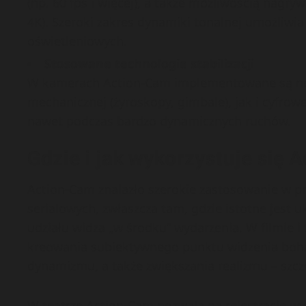
(np. 60 fps i więcej), a także możliwością nagry
4K). Szeroki zakres dynamiki tonalnej umożliwi
oświetleniowych.
Stosowane technologie stabilizacji
W kamerach Action-Cam implementowane są now
mechanicznej (żyroskopy, gimbale), jak i cyfrow
nawet podczas bardzo dynamicznych ruchów.
Gdzie i jak wykorzystuje się 
Action-Cam znalazło szerokie zastosowanie w pr
serialowych, zwłaszcza tam, gdzie istotne jest 
udziału widza „w środku” wydarzenia. W filmie i
kreowania subiektywnego punktu widzenia boha
dynamizmu, a także zwiększania realizmu – szcz
W teatrze Action-Cam pozwala na rejestrację w