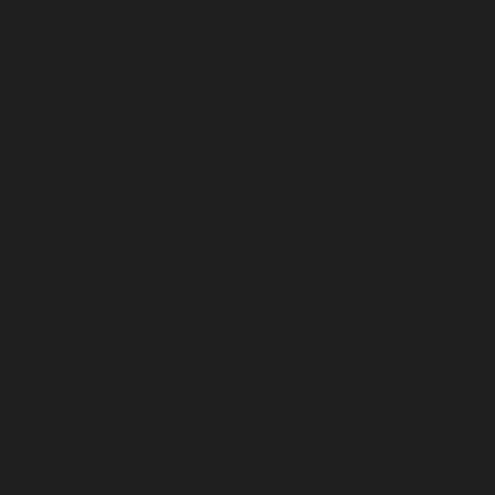
acji z widzem.
zne Action-Cam
ry cyfrowe o wysokiej odporności na urazy
iej wykorzystywane są modele typu GoPro lub inne
 w wysokiej rozdzielczości.
h lub mocowaniach, które umożliwiają ich
latce piersiowej), rekwizytów, pojazdów lub
emy minimalizujące ryzyko przesunięcia kamery
estracją obrazu w wysokiej liczbie klatek na sekund