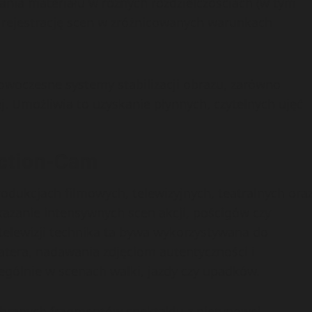
wania materiału w różnych rozdzielczościach (w tym
a rejestrację scen w zróżnicowanych warunkach
oczesne systemy stabilizacji obrazu, zarówno
ej. Umożliwia to uzyskanie płynnych, czytelnych ujęć
Action-Cam
odukcjach filmowych, telewizyjnych, teatralnych ora
ukazanie intensywnych scen akcji, pościgów czy
 telewizji technika ta bywa wykorzystywana do
tera, nadawania zdjęciom autentyczności i
ególnie w scenach walki, jazdy czy upadków.
ybranych fragmentów spektaklu z nietypowej