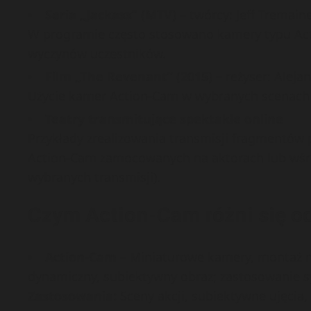
Seria „Jackass” (MTV)
– twórcy: Jeff Tremain
W programie często stosowano kamery typu A
wyczynów uczestników.
Film „The Revenant” (2015)
– reżyser: Aleja
Użycie kamer Action-Cam w wybranych scenach 
Teatry transmitujące spektakle online
Przykłady zrealizowania transmisji fragmentów 
Action-Cam zamocowanych na aktorach lub wśró
wybranych transmisji).
Czym Action-Cam różni się od
Action-Cam
– Miniaturowe kamery, montaż na
dynamiczny, subiektywny obraz; zastosowanie sy
Zastosowania:
Sceny akcji, subiektywne ujęcia