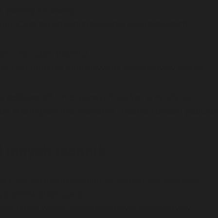
e, Johnny Knoxville
ction-Cam do dokumentowania ekstremalnych
ndro González Iñárritu
w celu oddania subiektywnej perspektywy postaci.
przedstawień z nietypowych kątów, przy użyciu
d scenografii (np. National Theatre London podczas
 innych technik
 ciele aktora/przedmiocie; szeroki kąt widzenia;
stemów stabilizacji.
, immersja widza, niestandardowe perspektywy.