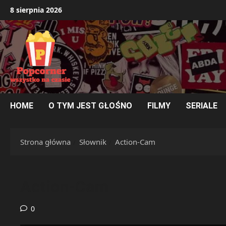
Przejdź
8 sierpnia 2026
do
treści
HOME
O TYM JEST GŁOŚNO
FILMY
SERIALE
Strona główna
Słownik
Action-Cam
Action-Cam
0