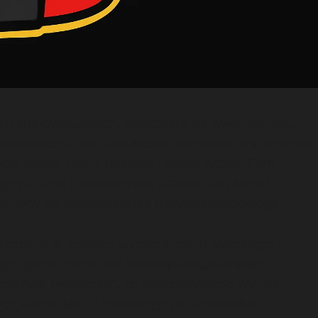
kach audiowizualnych, polegająca na wykorzystaniu
zpośrednio na ciele aktora, elementach scenografii
e teatru, filmu, telewizji i seriali Action-Cam
jnych ujęć z perspektywy uczestnika zdarzeń,
zbliżony do doświadczenia pierwszoosobowego.
czególnie w scenach wymagających wysokiego
go, gdzie celem jest
intensyfikacja wrażeń
 centrum wydarzeń”
. Jej funkcjonalność wynika
ch kamer, jak i z innowacyjnych sposobów ich