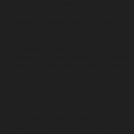
spektakli oraz kreowania nowego poziomu rel
Najważniejsze cechy technic
Rodzaj używanych kamer
Stosowane są głównie miniaturowe, lekkie kame
mechaniczne i warunki atmosferyczne. Najczęśc
kamery sportowe, które pozwalają na nagrywanie
Specyficzne sposoby mocowania
Kamery instalowane są na specjalnych uprzężac
przymocowanie do ciała aktora (np. na głowie, k
elementów scenografii. Często stosuje się syst
podczas ruchu.
Kluczowe parametry obrazu
Action-Cam cechują się szerokokątną optyką, rej