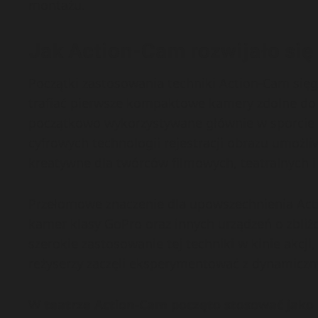
montażu.
Jak Action-Cam rozwijało się
Początki zastosowania techniki Action-Cam sięgaj
trafiać pierwsze kompaktowe kamery zdolne do 
początkowo wykorzystywane głównie w sporcie 
cyfrowych technologii rejestracji obrazu umożli
kreatywne dla twórców filmowych, teatralnych i 
Przełomowe znaczenie dla upowszechnienia Acti
kamer klasy GoPro oraz innych urządzeń o zbliż
szerokie zastosowanie tej techniki w kinie akcji
reżyserzy zaczęli eksperymentować z dynamiczn
W teatrze Action-Cam poczęto stosować jako 