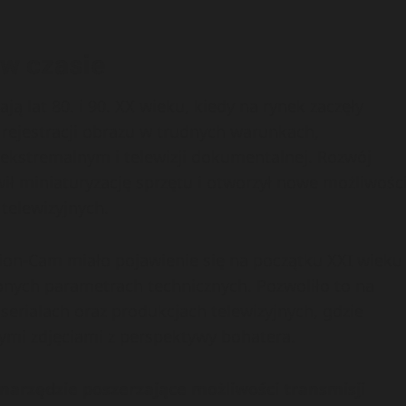
 w czasie
ą lat 80. i 90. XX wieku, kiedy na rynek zaczęły
rejestracji obrazu w trudnych warunkach,
ekstremalnym i telewizji dokumentalnej. Rozwój
wił miniaturyzację sprzętu i otworzył nowe możliwośc
telewizyjnych.
on-Cam miało pojawienie się na początku XXI wieku
onych parametrach technicznych. Pozwoliło to na
, serialach oraz produkcjach telewizyjnych, gdzie
ymi zdjęciami z perspektywy bohatera.
narzędzie poszerzające możliwości transmisji