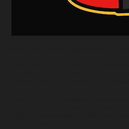
Action-Cam to technika realizacji zdjęć w sztu
niewielkich, wytrzymałych kamer mocowanych be
lub przedmiotach związanych z akcją. W kontekści
umożliwia rejestrowanie dynamicznych, immersy
pozwalając widzowi na odbiór sceny w sposób 
Technika Action-Cam znajduje zastosowanie sz
poziomu realizmu i zaangażowania emocjonalne
odbiorcy poprzez uzyskanie efektu „bycia w
zarówno z technicznych możliwości miniaturowy