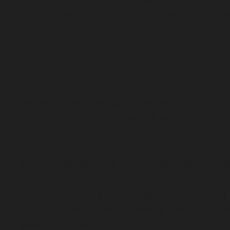
perspektywy bądź transmisję na żywo ujęć z pl
odbiorców online.
Dzięki Action-Cam twórcy zyskują narzędzie do 
kadry dotychczas trudno dostępne.
Ułatwia to wprowadzanie odbiorcy w świat p
w akcji.
Jednocześnie wywołuje to określone efe
immersyjności oraz wzbogaceniu języka filmow
Przykłady znanych zastosow
Film „Hardcore Henry” (2015)
– reżyser: Ilja
Produkcja zrealizowana niemal w całości w tech
głównego bohatera.