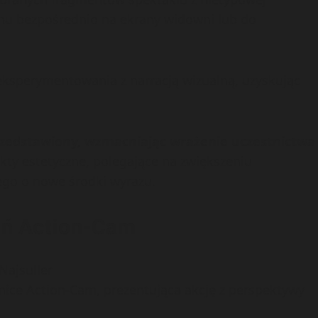
anu bezpośrednio na ekrany widowni lub do
eksperymentowania z narracją wizualną, uzyskując
rzedstawiony, wzmacniając wrażenie uczestnictwa
kty estetyczne, polegające na zwiększeniu
ego o nowe środki wyrazu.
ań Action-Cam
 Najsuller
nice Action-Cam, prezentująca akcję z perspektywy