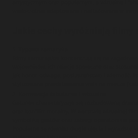
artystycznym oraz popularnym, a wizualne i fa
wielokrotnie adaptowane i naśladowane w innyc
Jakie cechy wyróżniają filmy
Typowa tematyka
Filmy samurajskie koncentrują się na zagadnien
wojowników, ich relacje społeczne oraz stosune
jak honor, odwaga, posłuszeństwo i wierność. I
stylizowane przedstawienia walk na miecze (kat
Konwencje fabularne i wizualne
Gatunek charakteryzuje się rozbudowaną dramat
oraz konflikt moralny. W warstwie wizualnej fil
symbolikę gestów oraz zabiegi operatorskie pod
Popularne są również długie ujęcia i wyraziste
malarstwem lub teatrem.