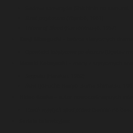
Siedmiu samurajów
(Shichinin no samurai, 
Straż przyboczna
(Yōjinbō, 1961)
Throne of Blood
(Kumonosu-jō, 1957)
Kenji Mizoguchi
– twórca klasycznych drama
Opowieści księżycowe po deszczu
(Ugetsu mo
Masaki Kobayashi
– znany z krytycznych ana
Seppuku
(Harakiri, 1962)
Bunt
(Jōi-uchi: Hairyō tsuma shimatsu, 196
Hideo Gosha
– autor nowocześniejszych inter
Trzech wyjętych spod prawa
(Sannin no baku
Seriale telewizyjne
: