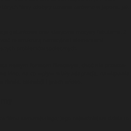
tórych filmy zdobyły uznanie zarówno w Japonii, jak 
cje gatunkowe oraz klasyczne motywy fabularne. Z
wać ze strukturą narracyjną i elementami
esnych problemów społecznych.
ejsca nowym formom filmowym, choć nie przestał
zne kino, na co wpływ miały adaptacje, nawiązania
ilmie, telewizji i grach wideo.
lmy
za filmu samurajskiego; jego najważniejsze dzieła to