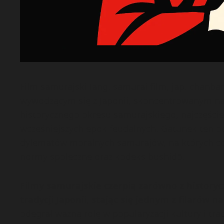
Film samurajski (ang. samurai film, jap. chanba
wywodzącym się z Japonii, skoncentrowanym na
historycznego okresu samurajskiego, najczęściej
wcześniejszych epok feudalnych. Gatunek ten od
dylematów moralnych samurajów, na których co
normy społeczne oraz kodeks bushidō.
Filmy samurajskie czerpią zarówno z historycz
tradycji Japonii, stając się jednym z filarów 
odegrał ważną rolę w popularyzacji kultury i tr