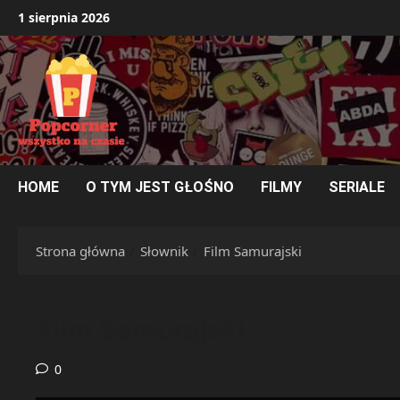
Przejdź
1 sierpnia 2026
do
treści
HOME
O TYM JEST GŁOŚNO
FILMY
SERIALE
Strona główna
Słownik
Film Samurajski
Film Samurajski
0