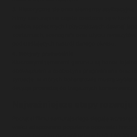
Historyczne tło oraz elementy stylizacyjne
Filmy samurajskie często osadzone są w konkret
realiów społecznych i obyczajowych dawnej Japon
kostiumach, scenografii oraz użyciu rekwizytów,
podkreślających nastrój danego okresu.
Motywy przewodnie
Kluczowymi tematami gatunku są honor, lojalno
obowiązkiem a osobistymi pragnieniami oraz r
sytuacje, w których bohaterowie muszą wybier
decyzje prowadzą do tragicznych konsekwencji.
Najważniejsze etapy rozwoju 
Początki filmu samurajskiego sięgają wczesnych 
wieku adaptowano popularne opowieści historycz
rozkwit gatunku nastąpił w latach 50. i 60. XX w