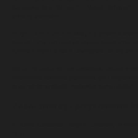
Kurosawa, Kenji Mizoguchi i Masaki Kobayashi, k
poza jej granicami.
W tym okresie ukształtowały się główne konwen
czasem filmy samurajskie zaczęły eksperymento
symbolicznymi, a także nawiązywać do współcz
Od lat 70. gatunek ten częściowo ustąpił mi
inspirować zarówno japońskie, jak i zagranic
oraz reinterpretacje motywów samurajskich w f
Znani twórcy i przykładowe fi
Akira Kurosawa
– reżyser uznawany za mistr
m.in.: