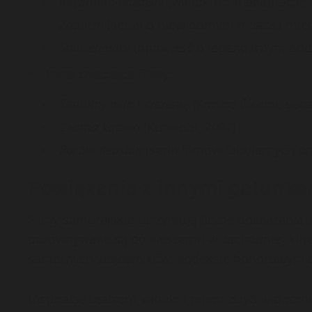
Miyamoto Musashi
(wielokrotne adaptacje; n
Zatoichi
(serial o niewidomym mistrzu miecz
Shinsengumi
(opowieść o legendarnym odd
Inne znaczące filmy
:
Samotny wilk i szczenię
(Kozure Ōkami, seri
Czarna katana
(Kuro-obi, 2007)
Rurōni Kenshin
(seria filmów fabularnych o
Powiązania z innymi gatunka
Filmy samurajskie utrzymują liczne powiązania 
porównywane są do westernu w zachodniej kinem
samotnych wojowników, kodeksie honorowym ora
Inspiracje teatrem kabuki i nihon buyō widoczne 