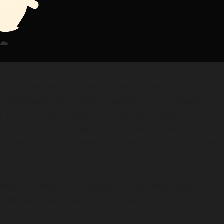
ra lub jidaigeki) jest gatunkiem filmowym
 postaciach samurajów i osadzonym w realiach
 ery Edo (1603–1868), choć niekiedy także
znacza się przedstawianiem życia, konfliktów i
dzienne funkcjonowanie wpływały ściśle określone
nych źródeł, jak i literackich oraz teatralnych
narodowej kinematografii.
Ponadto gatunek ten
adycji japońskiej w międzynarodowym kinie