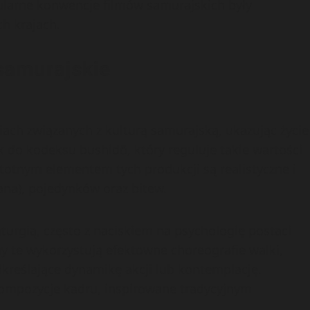
bularne konwencje filmów samurajskich były
h krajach.
 samurajskie
iach związanych z kulturą samurajską, ukazując życie
k do kodeksu bushidō, który reguluje takie wartości
stotnym elementem tych produkcji są realistyczne i
ana), pojedynków oraz bitew.
urgią, często z naciskiem na psychologię postaci
my te wykorzystują efektowne choreografie walki,
kreślające dynamikę akcji lub kontemplację.
 kompozycje kadru, inspirowane tradycyjnym