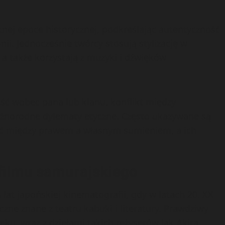
nej epoce historycznej, podkreślając autentyczność
ii. Jednocześnie twórcy stosują stylizację w
 a także korzystają z muzyki i dźwięków
ść wobec pana lub klanu, konflikt między
óżnorodne dylematy etyczne. Często ukazywane są
ać między prawem a własnym sumieniem, a ich
filmu samurajskiego
lat japońskiej kinematografii, gdy w latach 20. XX
ne znane z teatru kabuki i literatury. Prawdziwy
ieku, wraz z dziełami takich reżyserów jak Akira