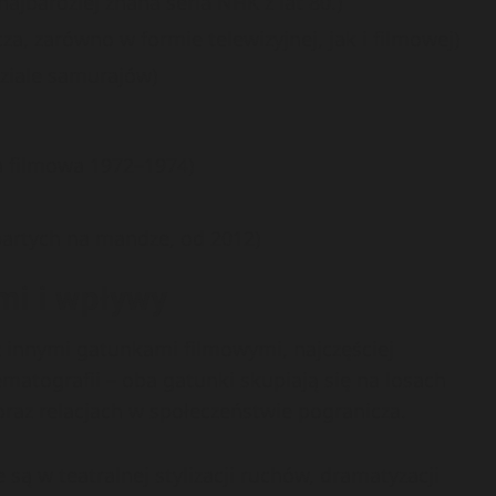
ajbardziej znana seria NHK z lat 80.)
a, zarówno w formie telewizyjnej, jak i filmowej)
ziale samurajów)
a filmowa 1972–1974)
partych na mandze, od 2012)
mi i wpływy
z innymi gatunkami filmowymi, najczęściej
atografii – oba gatunki skupiają się na losach
z relacjach w społeczeństwie pogranicza.
są w teatralnej stylizacji ruchów, dramatyzacji