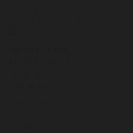
Z tego względu wybór liczby
klatek na sekundę bywa
świadomą decyzją artystyczną
w procesie produkcji i
postprodukcji
.
Najważniejsze
pojęcia i skróty
dotyczące
framerate
FPS (Frames Per Second)
–
miara określająca liczbę klatek
(obrazów) wyświetlanych w
ciągu jednej sekundy materiału