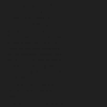
transmisjach sportowych i
wydarzeniach na żywo.
Teatr (w kontekście
transmisji i rejestracji
widowisk scenicznych)
–
Podczas rejestracji i transmisji
przedstawień teatralnych liczba
klatek na sekundę dobierana
jest do wymagań technicznych
sprzętu oraz oczekiwań wobec
realizmu i płynności przekazu.
Często stosuje się wartości 25
lub 30 FPS; wyższe framerate
używane są przy realizacjach
cyfrowych lub transmisjach na
żywo.
Seriale
– Produkcje serialowe