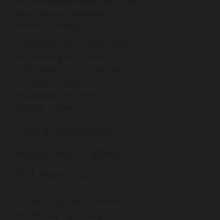
techniczne możliwości rejestracji
oraz transmisji materiału
audiowizualnego.
Odpowiedni dobór liczby klatek
na sekundę jest niezbędny do
zapewnienia optymalnej jakości
wizualnej i
wpływa na
doświadczenie odbiorcy w
różnych mediach
.
Jak framerate
różni się w kinie,
tv i teatrze
Kino
– Typowa liczba klatek
na sekundę w produkcjach