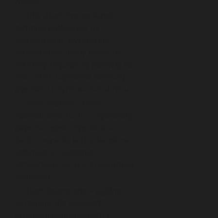
wideo.
HFR (High Frame Rate)
–
technika polegająca na
zastosowaniu wyższej niż
standardowa liczby klatek na
sekundę, najczęściej powyżej 48
FPS, celem uzyskania większej
płynności i wyrazistości obrazu.
Slow motion
– efekt
spowolnienia ruchu, uzyskiwany
poprzez rejestrację obrazu z
bardzo wysoką liczbą klatek na
sekundę, a następnie
odtwarzanie go w standardowej
szybkości.
High frame rate
– ogólne
określenie dla wszelkich
produkcji realizowanych z