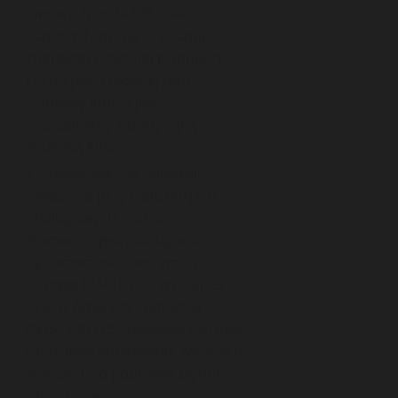
kinowych to 24 FPS. Taki
standard sprzyja uzyskaniu
charakterystycznej płynności
ruchu postrzeganej jako
„filmowy look” i jest
utożsamiany z tradycyjną
estetyką kina.
Telewizja
– W telewizji,
zwłaszcza przy transmisjach
analogowych, wartość
framerate jest powiązana z
systemem nadawczym: w
Europie (PAL) to zazwyczaj 25
FPS, w Ameryce Północnej
(NTSC) 30 FPS. Telewizja cyfrowa
umożliwia stosowanie wyższych
wartości, co poprawia płynność
obrazu, zwłaszcza w