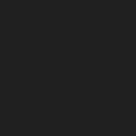
Wyższe wartości, takie jak
50 czy
60 FPS, zapewniają
wyraźniejszą i bardziej
realistyczną płynność ruchu
,
ograniczając efekt rozmycia i
migotania, co jest szczególnie
przydatne podczas pokazywania
dynamicznych scen, jak
wydarzenia sportowe.
W sytuacji zbyt niskiego
framerate (poniżej 24 FPS) obraz
jest postrzegany jako niepłynny
lub nawet skokowy, co może
rozpraszać odbiorcę.
Z kolei bardzo wysoki framerate
potrafi sprawić, że obraz wydaje
się nadmiernie realistyczny, co