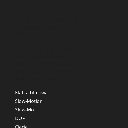
użyciem podwyższonego
framerate, często w kontekście
innowacyjności technologicznej
lub podniesienia realizmu
wizualnego.
Frame dropping
– zjawisko
polegające na pomijaniu klatek
podczas odtwarzania lub
transmisji, co może prowadzić
do utraty płynności obrazu i
obniżenia jego jakości.
Klatka Filmowa
Slow-Motion
Slow-Mo
DOF
Cięcie