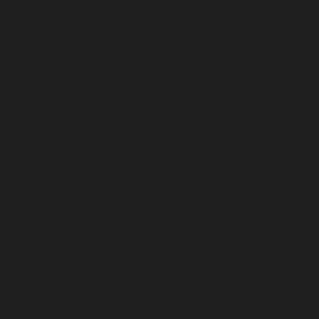
sprzętowe przy rejestracji,
montażu oraz emisji materiału.
Produkcje o wyższym FPS
wymagają większej
przepustowości oraz
pojemności nośników.
Z perspektywy artystycznej
framerate determinuje styl i
sposób odbioru dzieła
audiowizualnego. Tradycyjne 24
FPS w kinie tworzy specyficzny,
rozpoznawalny klimat,
natomiast wyższe wartości
zwiększają realizm i ostrość
obrazu, choć mogą wywoływać
efekt niepożądanej
„telewizyjności”.