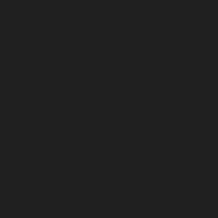
60
Jak framerate
wpływa na odbiór
wizualny
Liczba klatek na sekundę
bezpośrednio wpływa na
odczucie płynności obrazu przez
widza. Niższe wartości FPS, np.
24 czy 25 klatek na sekundę,
mogą powodować subtelne
smużenie czy charakterystyczne
dla kina „drżenie” przy szybkim
ruchu, co jednak jest często
odbierane jako efekt estetyczny.