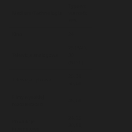
Typowe
Medium/Technologia
wartości
FPS
Kino
24
25 (PAL),
Telewizja analogowa
30
(NTSC)
25, 30,
Telewizja cyfrowa
50, 60
Filmy wysokiej
48, 60
rozdzielczości
24, 25,
Produkcje
30, 50,
internetowe