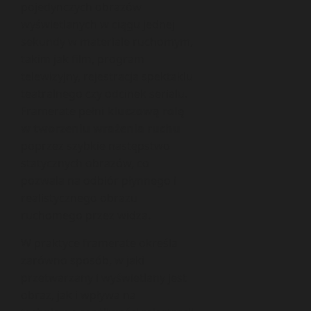
pojedynczych obrazów
wyświetlanych w ciągu jednej
sekundy w materiale ruchomym,
takim jak film, program
telewizyjny, rejestracja spektaklu
teatralnego czy odcinek serialu.
Framerate pełni
kluczową rolę
w tworzeniu wrażenia ruchu
poprzez szybkie następstwo
statycznych obrazów, co
pozwala na odbiór płynnego i
realistycznego obrazu
ruchomego przez widza.
W praktyce framerate określa
zarówno sposób, w jaki
przetwarzany i wyświetlany jest
obraz, jak i wpływa na