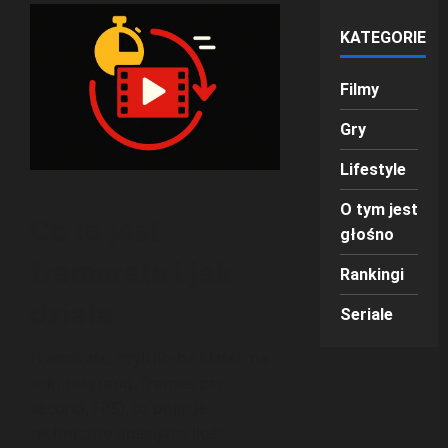
KATEGORIE
Filmy
Gry
Lifestyle
O tym jest
Co to jest
głośno
framerate i jak
Rankingi
działa
Seriale
Framerate, czyli liczba klatek na
sekundę (ang. frames per
second, FPS), to pojęcie
techniczne opisujące ilość