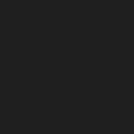
„Skąpiec” (Molier)
–
Klasyczna francuska komedia
teatralna, w której tytułowy
bohater staje się uosobieniem
skąpstwa i centrum komicznych
perypetii, będących efektem
jego manierycznych cech
charakteru.
„Chory z urojenia” (Molier)
–
Sztuka, w której główny bohater,
hipochondryk Argan, staje się
obiektem satyrycznych
obserwacji oraz humoru
wynikającego z jego
przesadnych lęków
zdrowotnych.