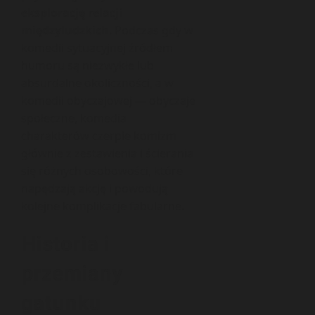
eksplorację relacji
międzyludzkich
. Podczas gdy w
komedii sytuacyjnej źródłem
humoru są niezwykłe lub
absurdalne okoliczności, a w
komedii obyczajowej — obyczaje
społeczne, komedia
charakterów czerpie komizm
głównie z zestawienia i ścierania
się różnych osobowości, które
napędzają akcję i powodują
kolejne komplikacje fabularne.
Historia i
przemiany
gatunku