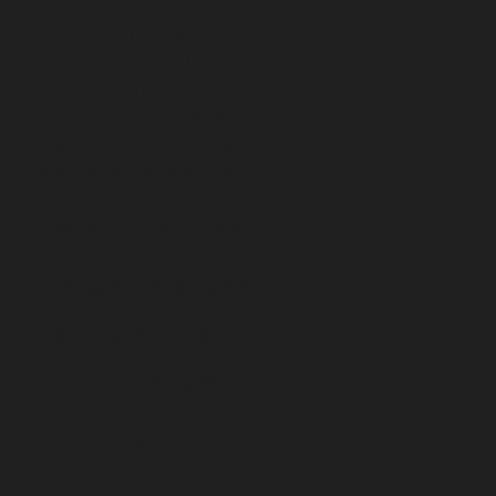
odmienne temperamenty.
Pozwala to na głębsze
spojrzenie na mechanizmy
ludzkich zachowań i relacji
społecznych,
czyniąc komedię
charakterów formą narracji
bogatą zarówno w treści
humorystyczne, jak i w
obserwacje obyczajowe.
Najważniejsze
cechy komedii
charakterów
Skupienie na psychologii i
motywacjach bohaterów
–