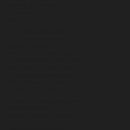
refleksji nad własnym
postępowaniem i otaczającym
światem.
Ten gatunek komedii często
demaskuje mechanizmy
rządzące relacjami
międzyludzkimi, pokazując je w
krzywym zwierciadle, co z jednej
strony bawi, a z drugiej skłania
do krytycznego spojrzenia na
społeczeństwo, powszechne
postawy i zachowania.
Poprzez humorystyczne ujęcie
konfliktów i różnic
osobowościowych komedia
charakterów umożliwia