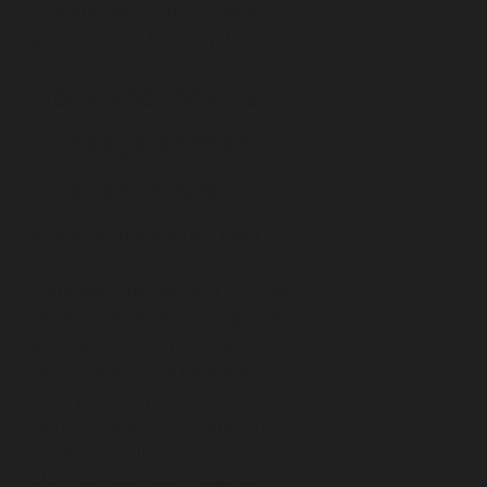
ścieraniu się różnych typów
pracowników biurowych.
Rola społeczna i
funkcje komedii
charakterów
Komedia charakterów pełni
rozmaite funkcje społeczne,
stanowiąc narzędzie krytycznej
obserwacji społecznych przywar,
przesądów oraz przemian
obyczajowych. Za pomocą
satyry, ironii i przerysowania
obnaża słabości, ograniczenia i
śmieszności ludzkich
charakterów, zachęcając do