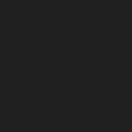
Geneza komedii charakterów
sięga epoki antyku, kiedy to w
dziełach takich jak komedia
nowoattycka Menandra zaczęto
kłaść nacisk na indywidualizację
postaci i ukazywanie ich zalet
oraz przywar. W okresie
nowożytnym gatunek ten
rozkwitł szczególnie w teatrze
europejskim, gdzie
przedstawiciele tacy jak Molier,
Richard Sheridan czy Carlo
Goldoni rozwinęli wyraziste typy
bohaterów i doprowadzili
analizę charakterów do
mistrzostwa.
Wraz z rozwojem filmu i telewizji