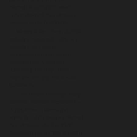
komedii osadzonych wokół
archetypowych charakterów
włoskiej komedii dell’arte.
Woody Allen
– Amerykański
reżyser i scenarzysta filmowy,
specjalizujący się we
współczesnych komediach
charakterów, w których
obserwuje neurotyczność i
zagmatwanie psychiki swoich
bohaterów.
„The Office” (twórcy: Ricky
Gervais, Stephen Merchant)
–
Brytyjski serial telewizyjny
wykorzystujący motywy komedii
charakterów, gdzie komizm
budowany jest na interakcjach i