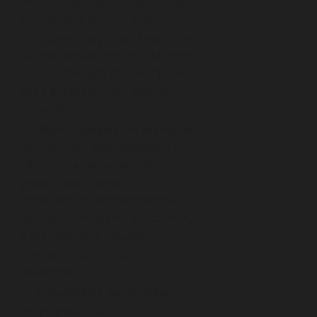
Akcentowana jest rozbudowana
konstrukcja postaci, których
zachowania wynikają z wyraźnie
zaznaczonych cech psychicznych
oraz osobistych motywacji, nie
zaś z przypadku czy jedynie
sytuacji.
Wykorzystywanie zabiegów
komicznych wynikających z
różnic charakterów
– Komizm
płynie z konfrontacji
odmiennych temperamentów i
sposobów myślenia bohaterów,
a nie głównie z sytuacji
zewnętrznych czy żartu
słownego.
Prezentacja konfliktów
międzyludzkich lub