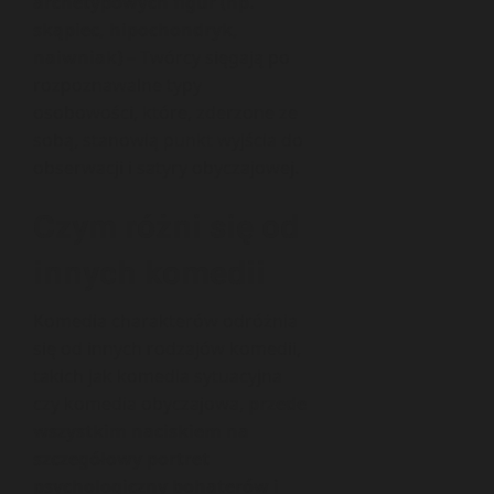
archetypowych figur (np.
skąpiec, hipochondryk,
naiwniak)
– Twórcy sięgają po
rozpoznawalne typy
osobowości, które, zderzone ze
sobą, stanowią punkt wyjścia do
obserwacji i satyry obyczajowej.
Czym różni się od
innych komedii
Komedia charakterów odróżnia
się od innych rodzajów komedii,
takich jak komedia sytuacyjna
czy komedia obyczajowa,
przede
wszystkim naciskiem na
szczegółowy portret
psychologiczny bohaterów i