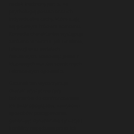
nacisk kładziony jest tu na
psychologię postaci oraz ich
indywidualne cechy, które stają
się głównym źródłem komizmu.
Komedia charakterów występuje
zarówno w teatrze, jak i w filmie,
telewizji oraz serialach
fabularnych, stanowiąc jeden z
kluczowych nurtów scenicznych
i ekranowych opowieści.
Gatunek ten wykorzystuje
charakterystyczne rysy
bohaterów do konfrontowania
ich światopoglądów, nawyków i
sposobów postępowania,
generując dynamiczne sytuacje i
konflikty napędzane przez ich