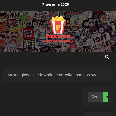
Przejdź
7 sierpnia 2026
do
treści
Menu
główne
Strona główna
Słownik
Komedia Charakterów
Szukaj:
Komedia
Charakterów