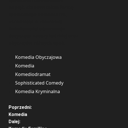
społeczne rozładowanie
napięć, stanowi także formę
społecznego komentarza,
utrwalając w zbiorowej
świadomości obserwacje
dotyczące natury ludzkiej oraz
obyczajów różnych epok.
Komedia Obyczajowa
Komedia
Komediodramat
Sophisticated Comedy
Komedia Kryminalna
Z
Poprzedni:
Komedia
o
Dalej: