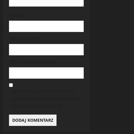
Nazwa
*
Adres email
*
Witryna internetowa
Zapamiętaj moje dane w tej
przeglądarce podczas pisania
kolejnych komentarzy.