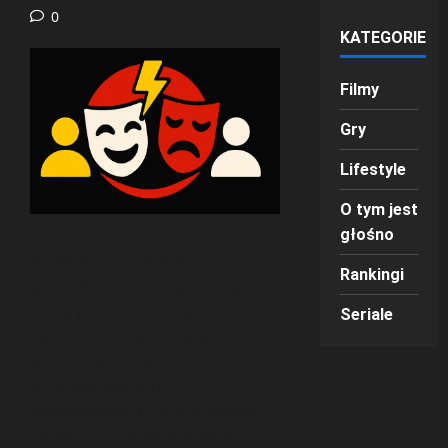
0
KATEGORIE
Filmy
Gry
Lifestyle
O tym jest
głośno
Komedia charakterów to
Rankingi
gatunek artystyczny, którego
istotą jest prezentacja relacji i
Seriale
konfliktów między bohaterami o
wyrazistych, często
przeciwstawnych
osobowościach. W odróżnieniu
od innych odmian komedii,