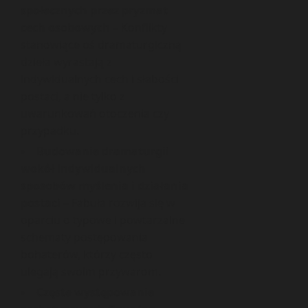
społecznych przez pryzmat
cech osobowych
– Konflikty
stanowiące oś dramaturgiczną
dzieła wyrastają z
indywidualnych cech i słabości
postaci, a nie tylko z
uwarunkowań otoczenia czy
przypadku.
Budowanie dramaturgii
wokół indywidualnych
sposobów myślenia i działania
postaci
– Fabuła rozwija się w
oparciu o typowe i powtarzalne
schematy postępowania
bohaterów, którzy często
ulegają swoim przywarom.
Częste występowanie