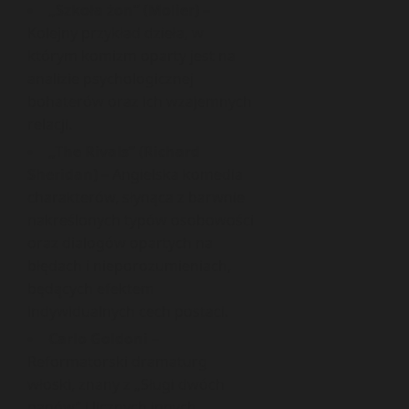
„Szkoła żon” (Molier)
–
Kolejny przykład dzieła, w
którym komizm oparty jest na
analizie psychologicznej
bohaterów oraz ich wzajemnych
relacji.
„The Rivals” (Richard
Sheridan)
– Angielska komedia
charakterów, słynąca z barwnie
nakreślonych typów osobowości
oraz dialogów opartych na
błędach i nieporozumieniach,
będących efektem
indywidualnych cech postaci.
Carlo Goldoni
–
Reformatorski dramaturg
włoski, znany z „Sługi dwóch
panów” i licznych innych