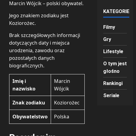
Marcin Wójcik – polski obywatel.
KATEGORIE
Jego znakiem zodiaku jest
Koziorożec.
Filmy
Brak szczegółowych informacji
Gry
dotyczących daty i miejsca
urodzenia, zawodu oraz
Lifestyle
pozostałych danych
O tym jest
biograficznych.
głośno
Imię i
Marcin
Rankingi
nazwisko
Wójcik
Seriale
Znak zodiaku
Koziorożec
Obywatelstwo
Polska