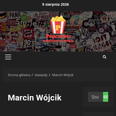
Przejdź
9 sierpnia 2026
do
treści
Menu
główne
Strona główna
Gwiazdy
Marcin Wójcik
Szukaj:
Marcin Wójcik