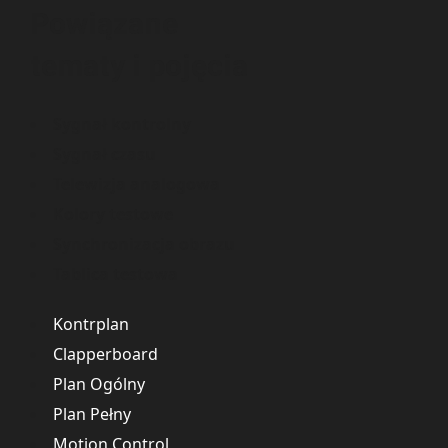
Powiązane
tematy i pojęcia
Sygnał kontrolny
Sygnał czasu
Telewizja analogowa
Kolory testowe
Synchronizacja obrazu
Tablica testowa
Kontrplan
Clapperboard
Plan Ogólny
Plan Pełny
Motion Control