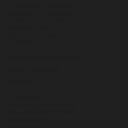
Archiwizacja i zachowanie
standardów
— plansze bywają
wzorcem odniesienia przy
digitalizacji i restauracji taśm
filmowych oraz nagrań
telewizyjnych.
Najpopularniejsze
typy i wygląd
plansz
Plansza SMPTE
Charakteryzuje się obecnością
kolorowych pasów, pól szarości,
bieli oraz układów
geometrycznych