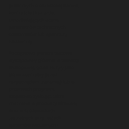
graficznych o określonej barwie,
kontraście i kształcie,
umożliwiających ocenę
parametrów technicznych
odbiorników lub aparatury
nadawczej.
Początkowo plansze testowe
występowały głównie w telewizji
analogowej, gdzie służyły jako
ekran kontrolny przed
rozpoczęciem transmisji lub w
przerwach programu,
stopniowo zyskując także
znaczenie w produkcji filmowej
oraz w środowiskach
teatralnych przy testach
systemów wizualnych i