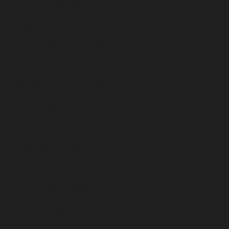
audio lub specjalistyczne
generatory dźwięków do
kalibracji układów fonicznych.
Funkcja informacyjna
—
plansze testowe były
wykorzystywane jako
przerywniki w czasie przerw
technicznych albo jako ekran
informacyjny przed emisją
programu.
Organizacja procesu
produkcji
— na planach
filmowych, w teatrach i podczas
nagrań studyjnych plansze
testowe pomagają w
dostosowaniu oświetlenia,
kamer, projektorów oraz
monitorów podglądowych.