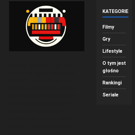
KATEGORIE
Filmy
Gry
Lifestyle
O tym jest
Plansza testowa to specjalna
głośno
tablica lub obraz, najczęściej
statyczny, wykorzystywany w
Rankingi
technice telewizyjnej, kinowej
Seriale
oraz na planach filmowych i w
studiach nagraniowych do
kalibracji, regulacji oraz
sprawdzania jakości obrazu i
dźwięku. Charakteryzuje się
obecnością elementów