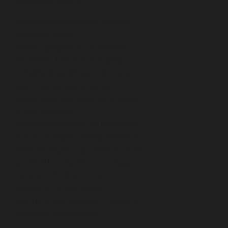
kulturowy status.
W kulturze masowej plansza
testowa bywa
wykorzystywana w filmach,
serialach i reklamach jako
metafora oczekiwania, ciszy
technicznej lub przerwy, a
także jako element stylu retro
w realizacjach
audiowizualnych.
Jej obecność
w sztuce współczesnej, memach
internetowych czy nawet modzie
podkreśla związek z nostalgią za
dawnymi mediami oraz
wskazuje na symbolikę
technicznego postępu i ewolucji
przekazu medialnego.