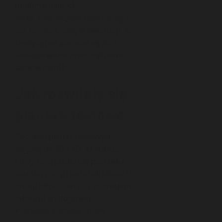
multimedialnych.
Wraz z rozwojem technologii
ich funkcja uległa ewolucji, a
tradycyjne plansze są dziś
zastępowane przez cyfrowe
odpowiedniki.
Jak rozwijały się
plansze testowe
Początki plansz testowych
sięgają lat 30. i 40. XX wieku,
kiedy to zrodziła się potrzeba
standaryzacji i kontroli jakości
emisji obrazu wraz z rozwojem
telewizji analogowej.
Pierwsze plansze miały