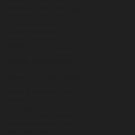
pola szarości. Stosowana
głównie w telewizji czarno-białej
w latach 50. i 60. XX wieku.
Plansza radziecka
Wersja opracowana w Związku
Radzieckim, szeroko stosowana
również w Europie Środkowo-
Wschodniej. Charakteryzuje się
centralnym kołem, układem
kwadratów, cyfr skali oraz
symetrycznymi pasami szarości i
kolorów. Służyła do testów
transmisji kolorowej i czarno-
białej.
Plansza Philips PM5544
Jedna z najbardziej znanych
plansz kolorowych na świecie,
opracowana w latach 70. XX