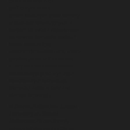
charakter prostych
graficznych tablic
prezentowanych przez kamery
w studiach telewizyjnych.
Z
biegiem lat, wraz z pojawieniem
się nowych formatów obrazu i
barwy, plansze były
udoskonalane: dodawano wzory
geometryczne, skale szarości,
kolory testowe i znaki wodne,
dostosowując je do wymagań
nowoczesnych technologii
transmisji, także w kinie i na
planach filmowych.
W Związku Radzieckim, Europie
Zachodniej czy Stanach
Zjednoczonych powstawały
typowe lokalne wzorce plansz