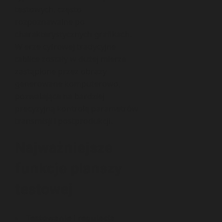
testowych, często
rozpoznawalne po
charakterystycznych grafikach.
W erze cyfrowej tradycyjne
tablice zostały w dużej mierze
zastąpione przez obrazy
generowane komputerowo,
pozwalające na bardziej
precyzyjną kontrolę parametrów
transmisji i postprodukcji.
Najważniejsze
funkcje planszy
testowej
Testowanie i regulacja