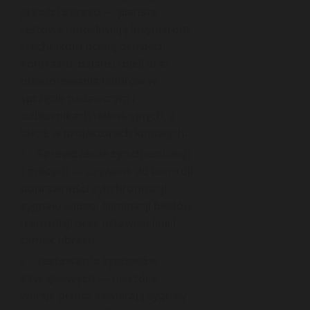
jakości obrazu
— plansze
testowe umożliwiają inżynierom
i technikom ocenę ostrości,
kontrastu, balansu bieli oraz
odwzorowania kolorów w
sprzęcie nadawczym i
odbiornikach telewizyjnych, a
także w projektorach kinowych.
Sprawdzanie synchronizacji
i precyzji
— używane do kontroli
poprawności synchronizacji
sygnału wideo, eliminacji błędów
transmisji oraz ustawień linii i
ramek obrazu.
Testowanie systemów
dźwiękowych
— niektóre
wersje plansz zawierają sygnały