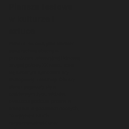
Plansza testowa
w kulturze i
sztuce
Plansza testowa, jako element
powszechnie obecny w
przestrzeni telewizyjnej i kinowej
drugiej połowy XX wieku, stała
się swoistym symbolem ery
analogowej transmisji. Obrazy
plansz pojawiały się w
codziennym życiu widzów,
zwłaszcza podczas przerw w
emisji lub w godzinach nocnych,
co wpłynęło na ich
rozpoznawalność oraz