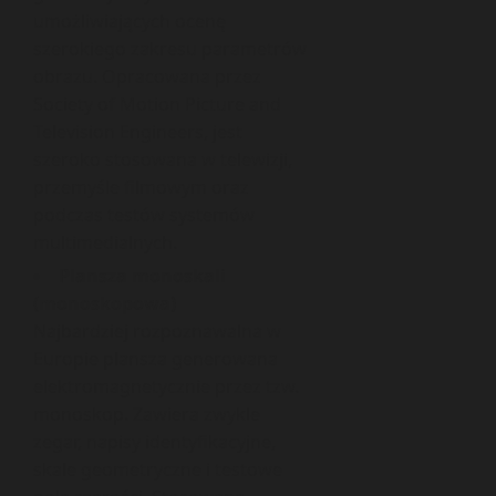
umożliwiających ocenę
szerokiego zakresu parametrów
obrazu. Opracowana przez
Society of Motion Picture and
Television Engineers, jest
szeroko stosowana w telewizji,
przemyśle filmowym oraz
podczas testów systemów
multimedialnych.
Plansza monoskali
(monoskopowa)
Najbardziej rozpoznawalna w
Europie plansza generowana
elektromagnetycznie przez tzw.
monoskop. Zawiera zwykle
zegar, napisy identyfikacyjne,
skale geometryczne i testowe