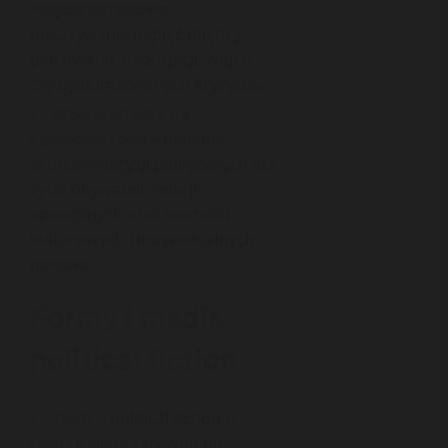
międzynarodowe
–
pokazywanie napięć między
państwami, negocjacji, wojen
czy dyplomatycznych kryzysów;
Wpływ władzy na
społeczeństwo
– badanie
skutków decyzji politycznych dla
życia obywateli, relacji
społecznych oraz wartości
kulturowych i indywidualnych
postaw.
Formy i media
political fiction
Teatr
– political fiction w
teatrze sięga zarówno po