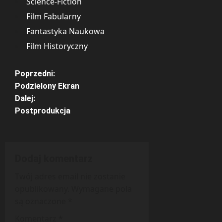
Science-Fiction
Film Fabularny
Fantastyka Naukowa
Film Historyczny
Z
Poprzedni:
Podzielony Ekran
o
Dalej:
Postprodukcja
b
a
c
Dodaj komentarz
Twój adres email nie zostanie
z
opublikowany.
Wymagane pola
w
są oznaczone
*
Komentarz
*