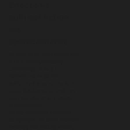
Znaczenie
political fiction
dla
społeczeństwa
Political fiction pełni istotną rolę
w kulturze współczesnej,
umożliwiając analizę i
komentowanie zjawisk
politycznych poprzez medium
sztuki fabularnej. Gatunek ten
służy nie tylko artystycznemu
przedstawieniu
skomplikowanych procesów
politycznych, ale także
pobudza
refleksję nad naturą władzy,