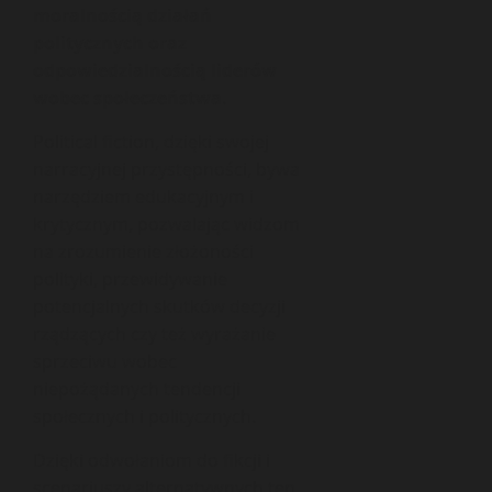
moralnością działań
politycznych oraz
odpowiedzialnością liderów
wobec społeczeństwa
.
Political fiction, dzięki swojej
narracyjnej przystępności, bywa
narzędziem edukacyjnym i
krytycznym, pozwalając widzom
na zrozumienie złożoności
polityki, przewidywanie
potencjalnych skutków decyzji
rządzących czy też wyrażanie
sprzeciwu wobec
niepożądanych tendencji
społecznych i politycznych.
Dzięki odwołaniom do fikcji i
scenariuszy alternatywnych ten