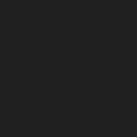
wykorzystuje napięcie i
niepewność wynikające z
politycznych rozgrywek, a styl
prezentacji odznacza się
dążeniem do wiarygodności,
sięgając zarówno po elementy
realistyczne, jak i alegoryczne.
Gatunek ten może przybierać
formę satyry, dramatu lub nawet
dystopii, uwypuklając istotne
mechanizmy polityczne oraz
refleksję nad wartościami i
dylematami moralnymi władzy.
Typowe motywy i
tematy political