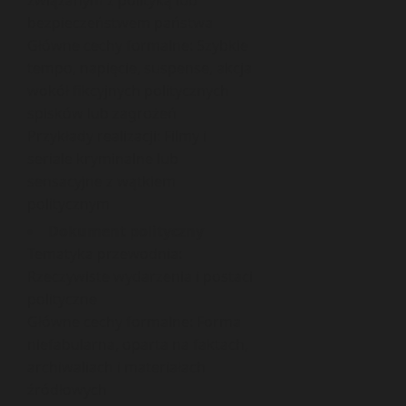
związanym z polityką lub
bezpieczeństwem państwa
Główne cechy formalne: Szybkie
tempo, napięcie, suspense, akcja
wokół fikcyjnych politycznych
spisków lub zagrożeń
Przykłady realizacji: Filmy i
seriale kryminalne lub
sensacyjne z wątkiem
politycznym
Dokument polityczny
Tematyka przewodnia:
Rzeczywiste wydarzenia i postaci
polityczne
Główne cechy formalne: Forma
niefabularna, oparta na faktach,
archiwaliach i materiałach
źródłowych