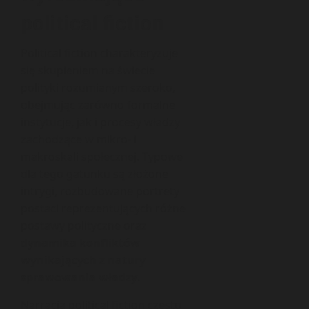
political fiction
Political fiction charakteryzuje
się skupieniem na świecie
polityki rozumianym szeroko,
obejmując zarówno formalne
instytucje, jak i procesy władzy
zachodzące w mikro- i
makroskali społecznej. Typowe
dla tego gatunku są złożone
intrygi, rozbudowane portrety
postaci reprezentujących różne
postawy polityczne oraz
dynamika konfliktów
wynikających z natury
sprawowania władzy
.
Narracja political fiction często