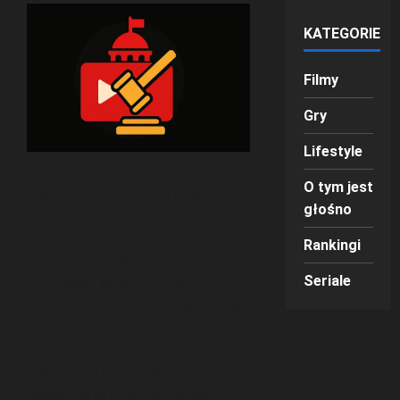
KATEGORIE
Filmy
Gry
Lifestyle
O tym jest
Political fiction (fikcja polityczna)
głośno
to gatunek utworów
fabularnych, których fabuła
Rankingi
koncentruje się wokół
Seriale
zagadnień politycznych,
instytucji władzy, mechanizmów
sprawowania rządów oraz
społecznych skutków decyzji
politycznych. Termin ten
obejmuje przede wszystkim