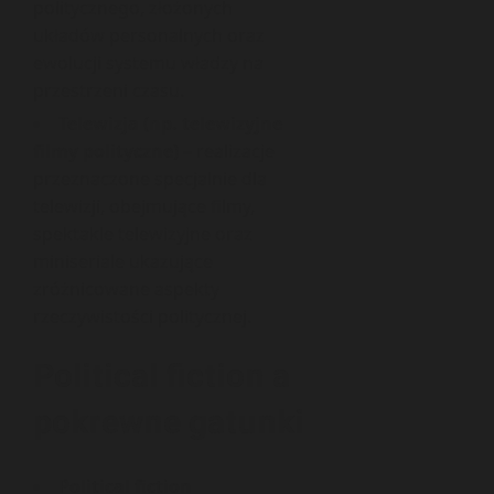
politycznego, złożonych
układów personalnych oraz
ewolucji systemu władzy na
przestrzeni czasu.
Telewizja (np. telewizyjne
filmy polityczne)
– realizacje
przeznaczone specjalnie dla
telewizji, obejmujące filmy,
spektakle telewizyjne oraz
miniseriale ukazujące
zróżnicowane aspekty
rzeczywistości politycznej.
Political fiction a
pokrewne gatunki
Political fiction