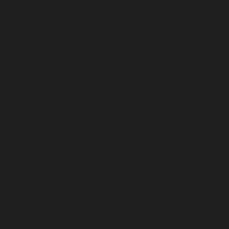
dzieła sztuk audiowizualnych,
takich jak teatr, film, serial i
programy telewizyjne, które w
sposób fikcyjny, lecz oparty na
realiach lub hipotetycznych
założeniach, prezentują procesy
polityczne i konflikty władzy.
Political fiction nie jest
dokumentacją rzeczywistych
wydarzeń, lecz posługuje się
kreacją artystyczną, by
analizować, komentować lub
wyobrażać scenariusze
polityczne
.
Cechy
wyróżniające