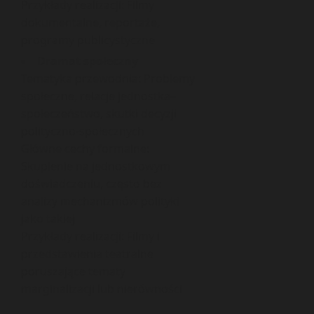
Przykłady realizacji: Filmy
dokumentalne, reportaże,
programy publicystyczne
Dramat społeczny
Tematyka przewodnia: Problemy
społeczne, relacje jednostka–
społeczeństwo, skutki decyzji
polityczno-społecznych
Główne cechy formalne:
Skupienie na jednostkowym
doświadczeniu, często bez
analizy mechanizmów polityki
jako takiej
Przykłady realizacji: Filmy i
przedstawienia teatralne
poruszające tematy
marginalizacji lub nierówności