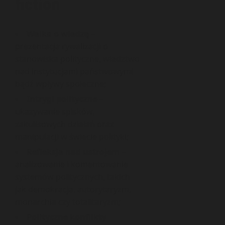
fiction
Walka o władzę
–
prezentacja rywalizacji o
stanowiska polityczne, władztwo
nad instytucjami państwowymi
bądź wpływy społeczne;
Intrygi polityczne
–
ukazywanie spisków,
zakulisowych działań oraz
manipulacji w świecie polityki;
Refleksja nad ustrojem
–
analizowanie i komentowanie
systemów politycznych, takich
jak demokracja, autorytaryzm,
monarchia czy totalitaryzm;
Polityczne konflikty