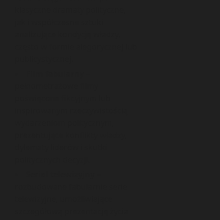
klasyczne dramaty polityczne,
jak i współczesne sztuki
analizujące kondycję władzy,
często w formie alegorycznej lub
publicystycznej.
Film fabularny
–
pełnometrażowe filmy
poświęcone fikcyjnym lub
inspirowanym rzeczywistością
wydarzeniom politycznym,
prezentujące konflikty władzy,
dylematy liderów i skutki
politycznych decyzji.
Serial telewizyjny
–
rozbudowane fabularnie serie
telewizyjne, umożliwiające
szczegółową prezentację życia