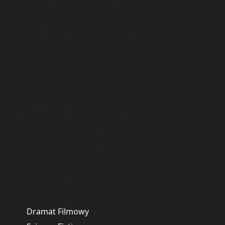
gatunek pozwala także na
prowadzenie dyskusji o
fundamentalnych wartościach,
takich jak wolność,
sprawiedliwość czy
odpowiedzialność obywatelska,
poszerzając horyzonty
odbiorców i inspirując debatę
społeczną. Political fiction ma
więc znaczące miejsce w dialogu
kulturalnym i obywatelskim,
będąc zarówno przestrzenią
krytyki, jak i refleksji nad
przemianami współczesnych
społeczeństw.
Dramat Filmowy