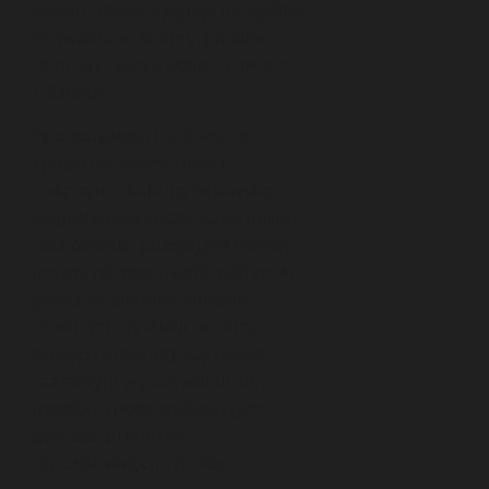
utworu może wpłynąć na ogólne
doświadczenie emocjonalne,
obniżając satysfakcję z kontaktu
z dziełem.
W odpowiedzi na działanie
spoilerów społeczności
związane z kulturą fanowską
wypracowały specyficzne normy
zachowania, polegające między
innymi na stosowaniu ostrzeżeń
przed spoilerami, unikaniu
otwartych dyskusji na temat
nowych produkcji czy nawet
czasowym wycofywaniu się z
mediów społecznościowych
podczas premiery
wyczekiwanych tytułów.