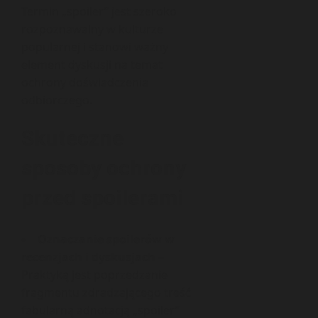
Termin „spoiler” jest szeroko
rozpoznawalny w kulturze
popularnej i stanowi ważny
element dyskusji na temat
ochrony doświadczenia
odbiorczego.
Skuteczne
sposoby ochrony
przed spoilerami
Oznaczanie spoilerów w
recenzjach i dyskusjach
–
Praktyką jest poprzedzanie
fragmentu zdradzającego treść
fabularną adnotacją „spoiler”