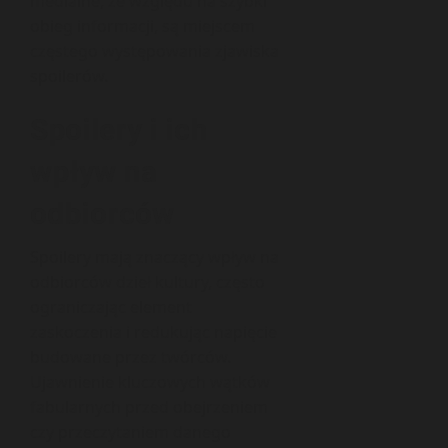
medialne, ze względu na szybki
obieg informacji, są miejscem
częstego występowania zjawiska
spoilerów.
Spoilery i ich
wpływ na
odbiorców
Spoilery mają znaczący wpływ na
odbiorców dzieł kultury, często
ograniczając element
zaskoczenia i redukując napięcie
budowane przez twórców.
Ujawnienie kluczowych wątków
fabularnych przed obejrzeniem
czy przeczytaniem danego