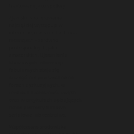
traktowane jako spoilery.
Zjawisko spoilerowania
najczęściej występuje w
internecie, mass mediach oraz
recenzjach – zarówno
profesjonalnych, jak i
amatorskich.
Ujawnianie
kluczowych informacji
fabularnych staje się
szczególnie powszechne na
forach dyskusyjnych, w
mediach społecznościowych
oraz w artykułach opisujących
nowe premiery filmowe,
serialowe lub teatralne.
Współczesne środowiska