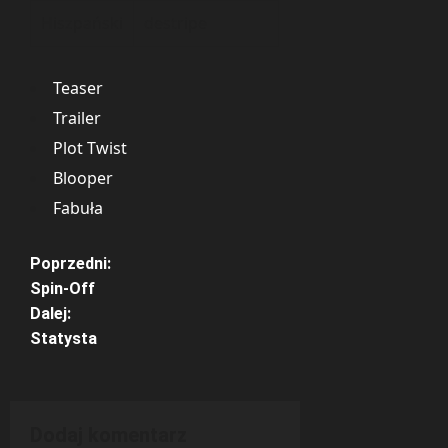
Hiszpański
destripe
Teaser
Trailer
Plot Twist
Blooper
Fabuła
Z
Poprzedni:
Spin-Off
o
Dalej:
Statysta
b
a
c
Dodaj komentarz