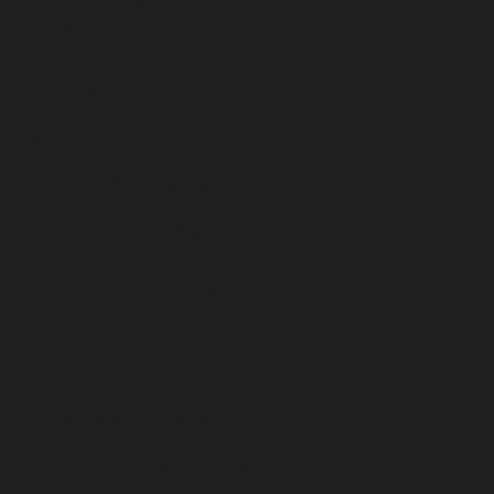
czy filtrów blokujących
spoilerowe treści.
Synonimy i
określenia
spoilerów w
różnych językach
Odpowiednik /
Język
synonim
Angielski
spoiler
Niemiecki
Spoiler
Francuski
divulgâcheur