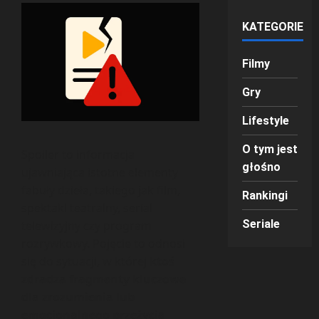
KATEGORIE
Filmy
Gry
Lifestyle
O tym jest
Spoiler to informacja
głośno
ujawniająca istotne elementy
fabuły dzieła, takiego jak film,
Rankingi
spektakl teatralny, serial
Seriale
telewizyjny czy program
rozrywkowy. Pojęcie to odnosi
się do sytuacji, w której
ktoś
zdradza fragmenty kluczowe
dla zrozumienia lub
emocjonalnego przeżycia