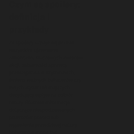
Czym są spoilery:
definicja i
przykłady
Za spoilery uznaje się przede
wszystkim ujawnianie
zakończeń, kluczowych zwrotów
akcji, tożsamości sprawcy
przestępstwa w kryminałach,
śmierci ważnych bohaterów czy
innych wydarzeń mających
decydujący wpływ na odbiór
fabuły. Również informacje
dotyczące niespodziewanych
powrotów postaci lub
wyjawienia prawdziwej natury
bohaterów mogą być