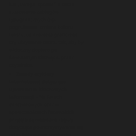
lub „uwaga: spoiler”, a także
stosowanie zabiegów
typograficznych (np.
pogrubienie, zmiana koloru
tekstu, ostrzeżenia graficzne)
czy ukrywanie tekstu tak, aby był
widoczny dopiero po
świadomym kliknięciu przez
czytelnika.
Zasady etykiety
internetowej dotyczące
ujawniania kluczowych
informacji
– Na forach
internetowych oraz w
społecznościach fanowskich
przyjęte są niepisane reguły
dotyczące powstrzymywania się
od publikowania spoilerów