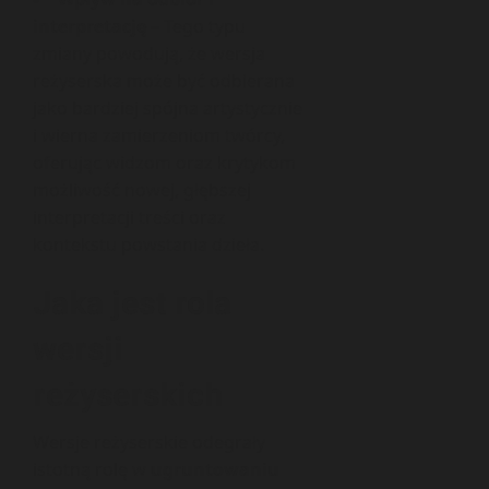
interpretację
– Tego typu
zmiany powodują, że wersja
reżyserska może być odbierana
jako bardziej spójna artystycznie
i wierna zamierzeniom twórcy,
oferując widzom oraz krytykom
możliwość nowej, głębszej
interpretacji treści oraz
kontekstu powstania dzieła.
Jaka jest rola
wersji
reżyserskich
Wersje reżyserskie odegrały
istotną rolę w
ugruntowaniu