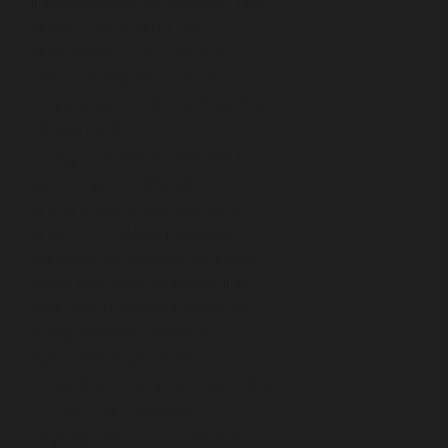
lub oczekiwań rynkowych. Taka
presja często skutkuje
skróceniem czasu trwania,
zmianą kolejności scen bądź
rezygnacją z niektórych wątków
fabularnych.
Ograniczenia czasowe i
komercyjne
– Wersje
prezentowane pierwotnie w
kinach czy telewizji bywają
skracane ze względu na ściśle
określone ramy czasowe lub
potrzebę uzyskania większej
liczby seansów dziennie, co
bywa niekorzystne dla
integralności artystycznej dzieła.
Cenzura i kwestie
obyczajowe
– Usuwanie lub