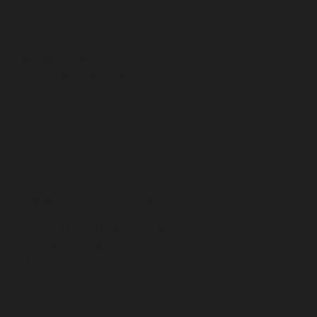
pozycji reżysera jako artysty i
autora dzieła, wzmacniając
jego status w branży filmowej i
telewizyjnej
. Praktyka ta
przyczyniła się do poszerzenia
dyskusji o granicach wolności
twórczej w przemyśle
rozrywkowym, a także wpłynęła
na postawę odbiorców i
krytyków względem
autentyczności i kompletności
prezentowanych utworów.
Wersje reżyserskie stały się nie
tylko narzędziem przywracania
autorskiej wizji, ale również
ważnym elementem kultury
popularnej, zachęcającym
widzów do refleksji nad