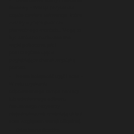
Dodatkowe sceny i materiał
filmowy
– Wersja reżyserska
często zawiera sekwencje, które
zostały wycięte podczas
pierwotnego montażu. Mogą to
być zarówno rozbudowane
wątki poboczne, jak i
poszczególne ujęcia
pogłębiające charakterystykę
postaci.
Nowa kolejność ujęć i scen
–
W celu uzyskania
odpowiedniego tempa narracji
lub odmiennego odbioru
fabularnego reżyserzy
niejednokrotnie zmieniają układ
scen względem wersji oficjalnej.
Odmienna ścieżka