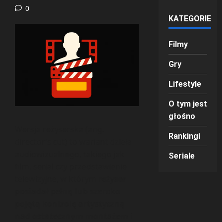
0
KATEGORIE
Filmy
Gry
Lifestyle
O tym jest
głośno
Wersja reżyserska (ang.
Rankingi
director’s cut) to wariant dzieła
audiowizualnego, takiego jak
Seriale
film, serial czy przedstawienie
telewizyjne, w którym
reżyser
posiadał pełną lub szeroko
pojętą kontrolę artystyczną
nad ostatecznym montażem i