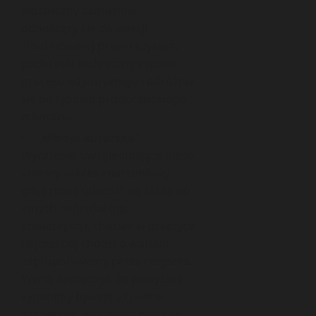
stosowany zamiennie,
odnoszący się do wersji
zmontowanej przez reżysera;
podkreśla techniczny aspekt
procesu edytorskiego i odróżnia
się od typowo producenckiego
montażu.
„Wersja autorska”
–
Wyrażenie uwzględniające nieco
szerszy zakres znaczeniowy,
gdyż może odnosić się także do
innych twórców (np.
scenarzysty), chociaż w praktyce
najczęściej chodzi o wariant
zaproponowany przez reżysera.
Warto zaznaczyć, że powyższe
synonimy bywają używane
zamiennie, lecz mogą nieść ze