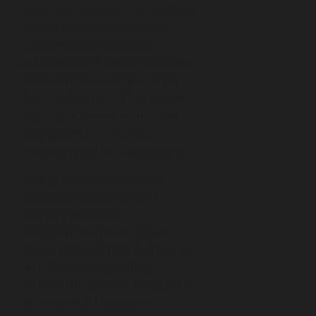
kształtem utworu
. Odróżnia się
ona od standardowej wersji,
udostępnionej masowej
publiczności za pośrednictwem
producentów, dystrybutorów
bądź nadawców, którzy często
ingerują w proces twórczy ze
względów komercyjnych,
promocyjnych lub politycznych.
Wersja reżyserska ukazuje
często zamysł artystyczny
reżysera w stopniu
nieograniczonym decyzjami
innych osób zaangażowanych w
produkcję, uwzględniając
zarówno oryginalne sceny, jak i
alternatywne rozwiązania