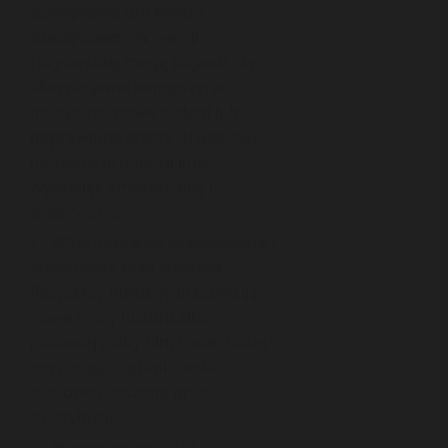
dźwiękowa lub efekty
dźwiękowe
– W wersji
reżyserskiej mogą pojawić się
alternatywne kompozycje
muzyczne, nowe dialogi lub
poprawione efekty dźwiękowe,
nadające produkcji inny
wydźwięk emocjonalny i
stylistyczny.
Alternatywne zakończenia i
wydłużony czas trwania
–
Reżyserzy niekiedy prezentują
nowe finały historii albo
pozwalają, aby film trwał dłużej,
odrzucając ograniczenia
czasowe nałożone przez
dystrybucję.
Wpływ na odbiór i