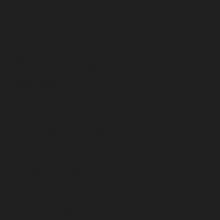
procesem powstawania filmów,
seriali oraz innych produkcji
audiowizualnych.
Gdzie występują
wersje
reżyserskie
Film fabularny
– Filmy
pełnometrażowe (najczęściej
występujące)
Serial TV
– Wybrane odcinki
lub sezony (rzadziej stosowane)
Produkcje teatralne
–
Rejestracje spektakli