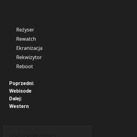
sobą subtelne różnice
kontekstowe i znaczeniowe.
Reżyser
Rewatch
Ekranizacja
Rekwizytor
Reboot
Z
Poprzedni:
Webisode
o
Dalej:
Western
b
a
c
Dodaj komentarz