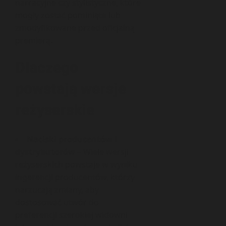
narracyjne czy stylistyczne, które
mogły zostać pominięte lub
zmodyfikowane przed oficjalną
premierą.
Dlaczego
powstają wersje
reżyserskie
Naciski producentów i
dystrybutorów
– Wiele wersji
reżyserskich powstaje w wyniku
ingerencji producentów, którzy
narzucają zmiany, aby
dostosować utwór do
preferencji szerokiej widowni