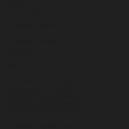
(sporadyczne przypadki)
Inne media
– Produkcje
animowane, dokumentalne
(przypadki wyjątkowe)
Najważniejsze
pojęcia i
synonimy
„Director’s Cut”
– Oryginalny
anglojęzyczny termin używany
powszechnie w branży filmowej i
telewizyjnej, oznaczający wersję
odpowiadającą artystycznej wizji
reżysera.
„Montaż reżyserski”
– Zwrot