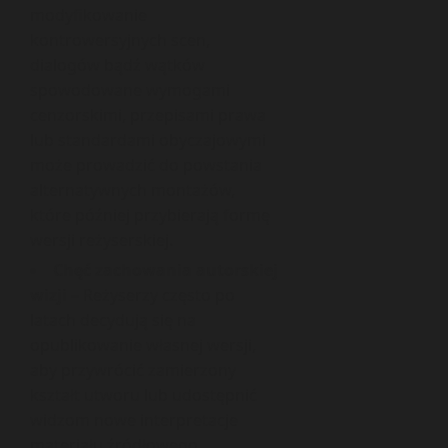
modyfikowanie
kontrowersyjnych scen,
dialogów bądź wątków
spowodowane wymogami
cenzorskimi, przepisami prawa
lub standardami obyczajowymi
może prowadzić do powstania
alternatywnych montażów,
które później przybierają formę
wersji reżyserskiej.
Chęć zachowania autorskiej
wizji
– Reżyserzy często po
latach decydują się na
opublikowanie własnej wersji,
aby przywrócić zamierzony
kształt utworu lub udostępnić
widzom nowe interpretacje
materiału źródłowego.