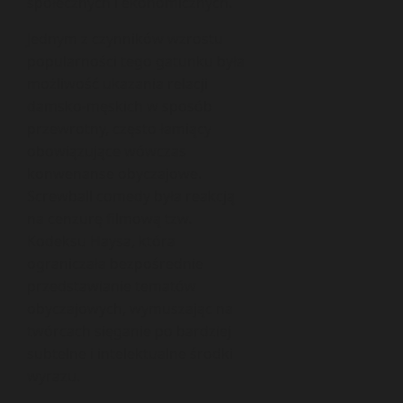
społecznych i ekonomicznych.
Jednym z czynników wzrostu
popularności tego gatunku była
możliwość ukazania relacji
damsko-męskich w sposób
przewrotny, często łamiący
obowiązujące wówczas
konwenanse obyczajowe.
Screwball comedy była reakcją
na cenzurę filmową tzw.
Kodeksu Haysa, która
ograniczała bezpośrednie
przedstawianie tematów
obyczajowych, wymuszając na
twórcach sięganie po bardziej
subtelne i intelektualne środki
wyrazu.