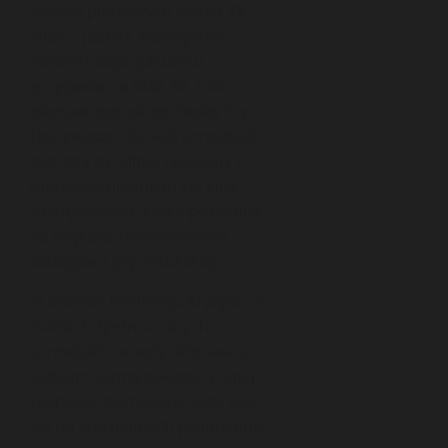
sięgają pierwszych dekad XX
wieku, jednak
szczególny
rozkwit tego gatunku
przypada na lata 30. i 40.,
stanowiące okres Złotej Ery
Hollywood
. Rozwój screwball
comedy był silnie związany z
upowszechnieniem się kina
dźwiękowego, które pozwoliło
na większe zróżnicowanie
dialogów i gry aktorskiej.
W okresie Wielkiego Kryzysu w
Stanach Zjednoczonych
screwball comedy oferowała
widzom formę eskapistycznej
rozrywki, pomagając oderwać
się od codziennych problemów