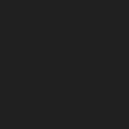
walki płci – stały się inspiracją dla
wielu filmów, seriali i
przedstawień teatralnych w
kolejnych dekadach.
Wpływy screwball comedy
można odnaleźć w strukturze
narracyjnej oraz konwencjach
komediowych funkcjonujących
do dziś w kulturze popularnej.
Gatunek przyczynił się do
rozwoju komedii romantycznej,
wprowadzając motyw
konfliktowych relacji bohaterów
jako głównego napędu fabuły.
Ponadto screwball comedy
istotnie wpłynęła na sposób