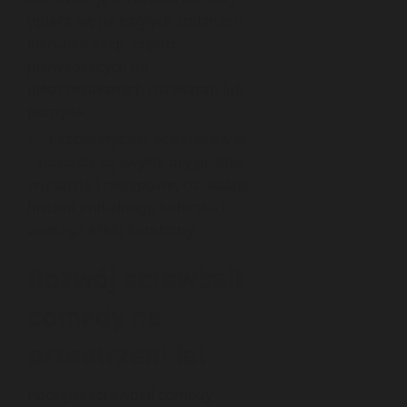
opiera się na nagłych zmianach
kierunku akcji, często
prowadzących do
nieoczekiwanych rozwiązań lub
pomyłek.
Ekscentryczni bohaterowie
– postacie są zwykle oryginalne,
wyraziste i nietypowe, co dodaje
historii unikalnego kolorytu i
wzmaga efekt komiczny.
Rozwój screwball
comedy na
przestrzeni lat
Początki screwball comedy