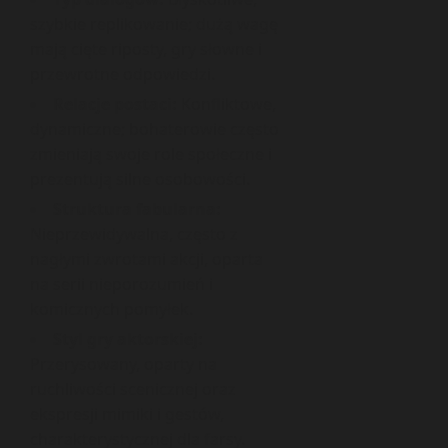
szybkie replikowanie; dużą wagę
mają cięte riposty, gry słowne i
przewrotne odpowiedzi.
Relacje postaci:
Konfliktowe,
dynamiczne; bohaterowie często
zmieniają swoje role społeczne i
prezentują silne osobowości.
Struktura fabularna:
Nieprzewidywalna, często z
nagłymi zwrotami akcji, oparta
na serii nieporozumień i
komicznych pomyłek.
Styl gry aktorskiej:
Przerysowany, oparty na
ruchliwości scenicznej oraz
ekspresji mimiki i gestów,
charakterystycznej dla farsy.