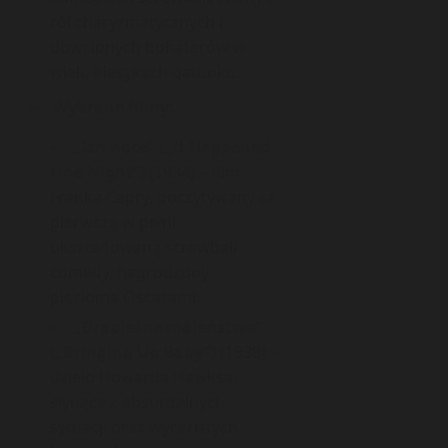
ról charyzmatycznych i
dowcipnych bohaterów w
wielu klasykach gatunku.
Wybrane filmy:
„Ich noce” („It Happened
One Night”)
(1934) – film
Franka Capry, poczytywany za
pierwszą w pełni
ukształtowaną screwball
comedy, nagrodzony
pięcioma Oscarami.
„Drapieżne maleństwo”
(„Bringing Up Baby”)
(1938) –
dzieło Howarda Hawksa,
słynące z absurdalnych
sytuacji oraz wyrazistych