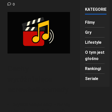
0
KATEGORIE
Filmy
Gry
Lifestyle
O tym jest
głośno
Cechy
Rankingi
wyróżniające
Seriale
screwball comedy
Szybkie tempo akcji
– rozwój
wydarzeń w screwball comedy