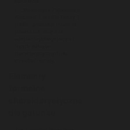
bohaterów.
„Dziewczyna Piątkowego
Wieczoru” („His Girl Friday”)
(1940) – produkcja Howarda
Hawksa uchodząca za
wzorzec szybkiego tempa i
ciętych dialogów
charakterystycznych dla
screwball comedy.
Elementy
formalne
charakterystyczne
dla gatunku
Typ dialogów:
Błyskotliwe,