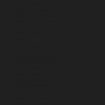
Preston Sturges
– reżyser
i scenarzysta znany z
inteligentnych, brawurowych
scenariuszy i nietuzinkowych
postaci w takich filmach jak
„Sullivan’s Travels” oraz „The
Lady Eve”.
Aktorzy i aktorki:
Katharine Hepburn
–
wybitna aktorka filmowa,
słynąca z odgrywania ról
silnych, niezależnych kobiet w
screwball comedy, m.in. w
„Drapieżnym maleństwie”.
Cary Grant
– ikona
męskiego aktorstwa w
komediach screwball, znany z