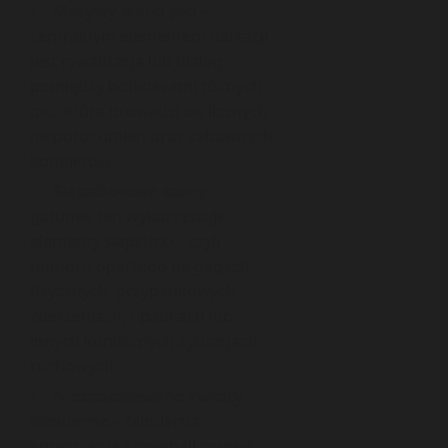
Motywy walki płci
–
centralnym elementem narracji
jest rywalizacja lub dialog
pomiędzy bohaterami różnych
płci, która prowadzi do licznych
nieporozumień oraz zabawnych
konfliktów.
Slapstickowe sceny
–
gatunek ten wykorzystuje
elementy slapsticku, czyli
humoru opartego na gagach
fizycznych, przypadkowych
zderzeniach, upadkach lub
innych komicznych sytuacjach
ruchowych.
Niespodziewane zwroty
fabularne
– fabularna
konstrukcja screwball comedy