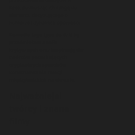
przedstawiania dialogów w
kinie, podnosząc ich rangę do
elementu decydującego o
humorze i dynamice opowieści.
Komedie tego typu do dziś są
przedmiotem analiz
krytycznych oraz inspiracją dla
twórców poszukujących
oryginalnych sposobów
konstruowania relacji
międzyludzkich na ekranie.
Najważniejsi
twórcy i znane
filmy