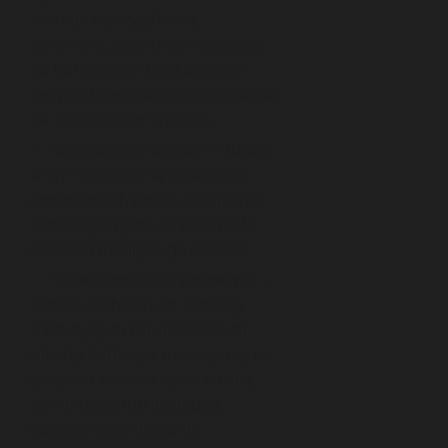
cechuje się wyjątkową
dynamiką, często wymuszającą
na bohaterach błyskawiczne
decyzje i nieustanne reagowanie
na zaskakujące sytuacje.
Błyskotliwe dialogi
– dialogi
w tym gatunku są dowcipne,
pełne ciętych ripost, aluzji oraz
werbalnych gier, co podkreśla
lekkość i inteligencję postaci.
Odwrócenie ról płciowych
–
często dochodzi do zamiany
tradycyjnych ról społecznych
między kobietą a mężczyzną, na
przykład kobieta bywa stroną
dominującą lub inicjującą
komiczne zamieszanie.