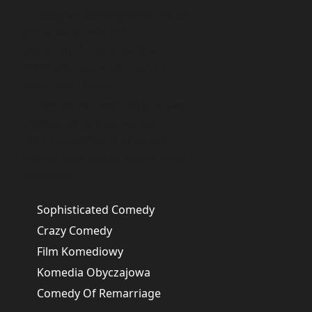
Motywy tematyczne:
Walka
płci, odwrócenie ról
społecznych, dezorganizacja
norm obyczajowych, satyra
społeczna i ironia.
Tempo narracji:
Wyjątkowo
szybkie, akcja posuwa się
naprzód wartko, a przejścia
między scenami są dynamiczne i
dowcipne.
Sophisticated Comedy
Crazy Comedy
Film Komediowy
Komedia Obyczajowa
Comedy Of Remarriage