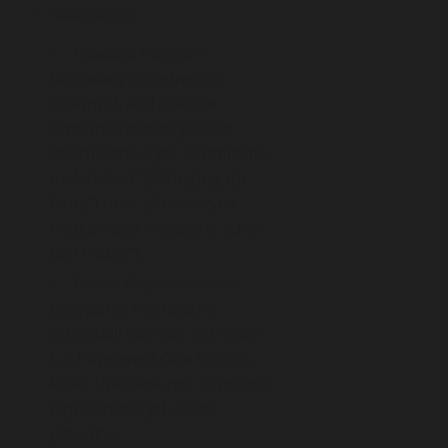
Reżyserzy:
Howard Hawks
–
uznawany za jednego z
głównych architektów
screwball comedy; autor
takich filmów jak „Drapieżne
maleństwo” („Bringing Up
Baby”) oraz „Dziewczyna
Piątkowego Wieczoru” („His
Girl Friday”).
Frank Capra
– twórca
obsypanej nagrodami
screwball comedy „Ich noce”
(„It Happened One Night”),
która uważana jest za jedno z
najważniejszych dzieł
gatunku.