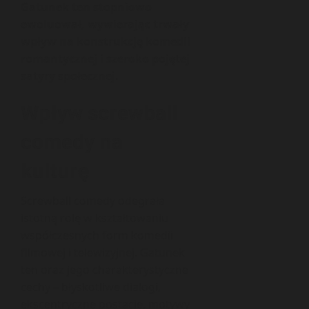
Gatunek ten stopniowo
ewoluował, wywierając trwały
wpływ na konstrukcję komedii
romantycznej i szeroko pojętej
satyry społecznej.
Wpływ screwball
comedy na
kulturę
Screwball comedy odegrała
istotną rolę w kształtowaniu
współczesnych form komedii
filmowej i telewizyjnej. Gatunek
ten oraz jego charakterystyczne
cechy – błyskotliwe dialogi,
ekscentryczne postacie, motywy